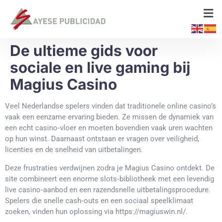
De ultieme gids voor
sociale en live gaming bij
Magius Casino
Veel Nederlandse spelers vinden dat traditionele online casino’s
vaak een eenzame ervaring bieden. Ze missen de dynamiek van
een echt casino‑vloer en moeten bovendien vaak uren wachten
op hun winst. Daarnaast ontstaan er vragen over veiligheid,
licenties en de snelheid van uitbetalingen.
Deze frustraties verdwijnen zodra je Magius Casino ontdekt. De
site combineert een enorme slots‑bibliotheek met een levendig
live casino‑aanbod en een razendsnelle uitbetalingsprocedure.
Spelers die snelle cash‑outs en een sociaal speelklimaat
zoeken, vinden hun oplossing via https://magiuswin.nl/.