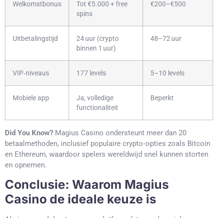
Welkomstbonus
Tot €5.000 + free
€200–€500
spins
Uitbetalingstijd
24 uur (crypto
48–72 uur
binnen 1 uur)
VIP‑niveaus
177 levels
5–10 levels
Mobiele app
Ja, volledige
Beperkt
functionaliteit
Did You Know?
Magius Casino ondersteunt meer dan 20
betaalmethoden, inclusief populaire crypto‑opties zoals Bitcoin
en Ethereum, waardoor spelers wereldwijd snel kunnen storten
en opnemen.
Conclusie: Waarom Magius
Casino de ideale keuze is