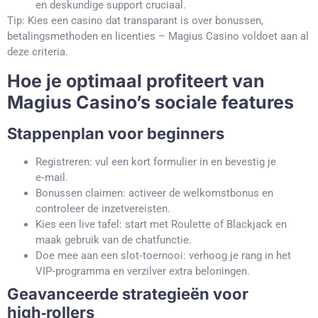
en deskundige support cruciaal.
Tip: Kies een casino dat transparant is over bonussen,
betalingsmethoden en licenties – Magius Casino voldoet aan al
deze criteria.
Hoe je optimaal profiteert van
Magius Casino’s sociale features
Stappenplan voor beginners
Registreren: vul een kort formulier in en bevestig je
e‑mail.
Bonussen claimen: activeer de welkomstbonus en
controleer de inzetvereisten.
Kies een live tafel: start met Roulette of Blackjack en
maak gebruik van de chatfunctie.
Doe mee aan een slot‑toernooi: verhoog je rang in het
VIP‑programma en verzilver extra beloningen.
Geavanceerde strategieën voor
high‑rollers