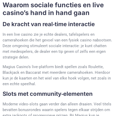
Waarom sociale functies en live
casino’s hand in hand gaan
De kracht van real‑time interactie
In een live casino zie je echte dealers, tafelspelers en
camerahoeken die het gevoel van een fysiek casino nabootsen.
Deze omgeving stimuleert sociale interactie: je kunt chatten
met medespelers, de dealer een tip geven of zelfs een eigen
strategie delen.
Magius Casino’s live‑platform biedt spellen zoals Roulette,
Blackjack en Baccarat met meerdere camerahoeken. Hierdoor
kun je de kaarten en het wiel van elke hoek volgen, net zoals in
een echte speelhal.
Slots met community‑elementen
Moderne video‑slots gaan verder dan alleen draaien. Veel titels
bevatten bonusrondes waarin spelers tegen elkaar strijden om
extra jackpots of progressieve prijzen. Bij Magius kun je