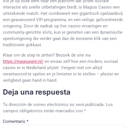
Als je op zoek bent naar een platform dat zowel sociale
interactie als snelle uitbetalingen biedt, is Magius Casino een
uitstekende match. Het combineert een gigantisch spelaanbod,
een geavanceerd VIP‑programma, en een veilige, gelicentieerde
omgeving. Door de nadruk op live casino‑ervaringen en
community‑gerichte slots, kun je genieten van een dynamische
speelomgeving die verder gaat dan de eenzame klik van een
traditionele gokkast.
Klaar om de stap te zetten? Bezoek de site via
https://magiuswin.nl/
en ervaar zelf hoe een modern, sociaal
casino er in Nederland uitziet. Vergeet niet om altijd
verantwoord te spelen en je limieten in te stellen – plezier en
veiligheid gaan hand in hand.
Deja una respuesta
Tu dirección de correo electrónico no será publicada.
Los
campos obligatorios están marcados con
*
Comentario
*