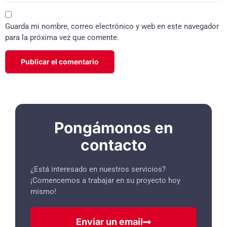
Guarda mi nombre, correo electrónico y web en este navegador
para la próxima vez que comente.
Pongámonos en
contacto
¿Está interesado en nuestros servicios?
¡Comencemos a trabajar en su proyecto hoy
mismo!
Enviar un email