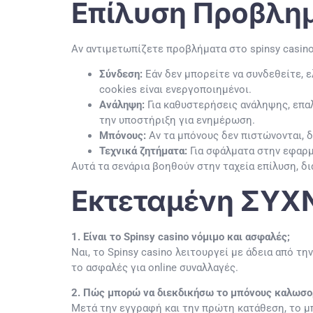
Επίλυση Προβλημ
Αν αντιμετωπίζετε προβλήματα στο spinsy casin
Σύνδεση:
Εάν δεν μπορείτε να συνδεθείτε, ε
cookies είναι ενεργοποιημένοι.
Ανάληψη:
Για καθυστερήσεις ανάληψης, επα
την υποστήριξη για ενημέρωση.
Μπόνους:
Αν τα μπόνους δεν πιστώνονται, δ
Τεχνικά ζητήματα:
Για σφάλματα στην εφαρμ
Αυτά τα σενάρια βοηθούν στην ταχεία επίλυση, δ
Εκτεταμένη ΣΥΧ
1. Είναι το Spinsy casino νόμιμο και ασφαλές;
Ναι, το Spinsy casino λειτουργεί με άδεια από
το ασφαλές για online συναλλαγές.
2. Πώς μπορώ να διεκδικήσω το μπόνους καλωσο
Μετά την εγγραφή και την πρώτη κατάθεση, το μπ