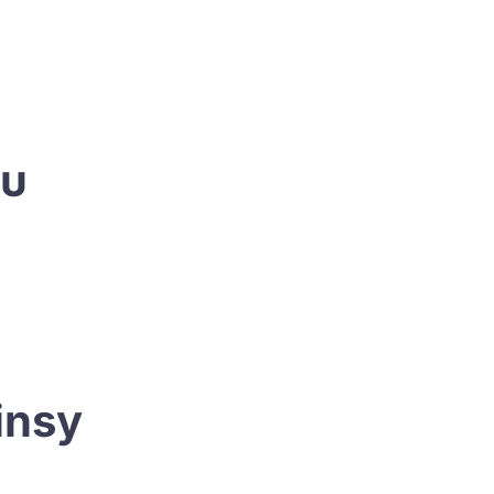
ου
insy