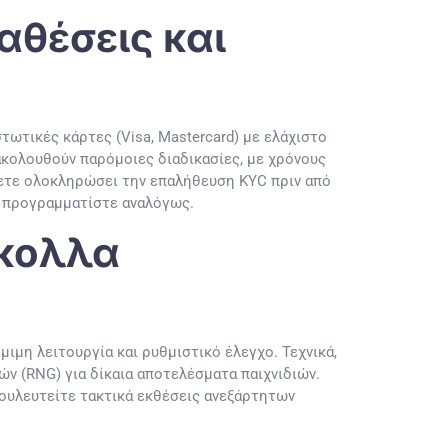
θέσεις και
τωτικές κάρτες (Visa, Mastercard) με ελάχιστο
ς ακολουθούν παρόμοιες διαδικασίες, με χρόνους
έχετε ολοκληρώσει την επαλήθευση KYC πριν από
ε προγραμματίστε αναλόγως.
όκολλα
ιμη λειτουργία και ρυθμιστικό έλεγχο. Τεχνικά,
ν (RNG) για δίκαια αποτελέσματα παιχνιδιών.
βουλευτείτε τακτικά εκθέσεις ανεξάρτητων