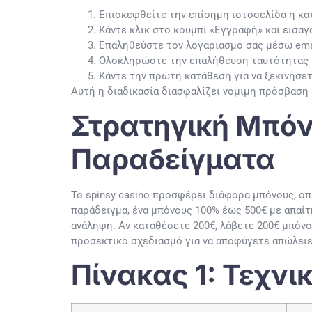
Επισκεφθείτε την επίσημη ιστοσελίδα ή κ
Κάντε κλικ στο κουμπί «Εγγραφή» και εισαγ
Επαληθεύστε τον λογαριασμό σας μέσω emai
Ολοκληρώστε την επαλήθευση ταυτότητας (
Κάντε την πρώτη κατάθεση για να ξεκινήσετ
Αυτή η διαδικασία διασφαλίζει νόμιμη πρόσβαση 
Στρατηγική Μπόν
Παραδείγματα
Το spinsy casino προσφέρει διάφορα μπόνους, ό
παράδειγμα, ένα μπόνους 100% έως 500€ με απαίτ
ανάληψη. Αν καταθέσετε 200€, λάβετε 200€ μπόνου
προσεκτικό σχεδιασμό για να αποφύγετε απώλειες
Πίνακας 1: Τεχνι