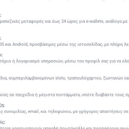
;
τραπεζικές μεταφορές και έως 24 ώρες για e-wallets, ανάλογα 
;
iOS και Android, προσβάσιμες μέσω της ιστοσελίδας, με πλήρη λ
υ;
ήριο ή λογαριασμό υπηρεσιών, μέσω του προφίλ σας για να ολ
ίδια, συμπεριλαμβανομένων slots, τραπουλόχαρτου, ζωντανών ca
μούς σε παιχνίδια ή μέγιστα ποντάρματα, οπότε διαβάστε τους 
ξη;
ς συνομιλίας, email, και τηλεφώνου, με γρήγορες απαντήσεις σε
ίς;
itcoin χρησιμοποιούν ασφαλή πρωτόκολλα και προσφέρουν ανων