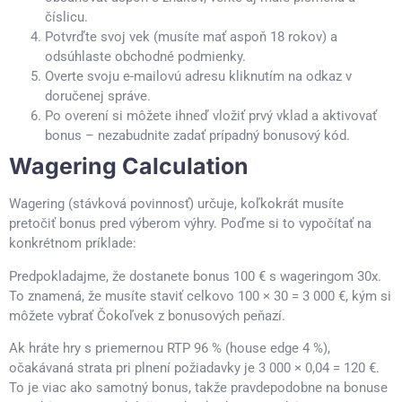
číslicu.
Potvrďte svoj vek (musíte mať aspoň 18 rokov) a
odsúhlaste obchodné podmienky.
Overte svoju e-mailovú adresu kliknutím na odkaz v
doručenej správe.
Po overení si môžete ihneď vložiť prvý vklad a aktivovať
bonus – nezabudnite zadať prípadný bonusový kód.
Wagering Calculation
Wagering (stávková povinnosť) určuje, koľkokrát musíte
pretočiť bonus pred výberom výhry. Poďme si to vypočítať na
konkrétnom príklade:
Predpokladajme, že dostanete bonus 100 € s wageringom 30x.
To znamená, že musíte staviť celkovo 100 × 30 = 3 000 €, kým si
môžete vybrať Čokoľvek z bonusových peňazí.
Ak hráte hry s priemernou RTP 96 % (house edge 4 %),
očakávaná strata pri plnení požiadavky je 3 000 × 0,04 = 120 €.
To je viac ako samotný bonus, takže pravdepodobne na bonuse