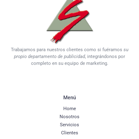
Trabajamos para nuestros clientes como si fuéramos
su
propio departamento de publicidad
, integrándonos por
completo en su equipo de marketing.
Menú
Home
Nosotros
Servicios
Clientes