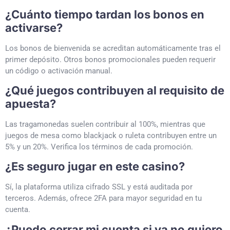
¿Cuánto tiempo tardan los bonos en
activarse?
Los bonos de bienvenida se acreditan automáticamente tras el
primer depósito. Otros bonos promocionales pueden requerir
un código o activación manual.
¿Qué juegos contribuyen al requisito de
apuesta?
Las tragamonedas suelen contribuir al 100%, mientras que
juegos de mesa como blackjack o ruleta contribuyen entre un
5% y un 20%. Verifica los términos de cada promoción.
¿Es seguro jugar en este casino?
Sí, la plataforma utiliza cifrado SSL y está auditada por
terceros. Además, ofrece 2FA para mayor seguridad en tu
cuenta.
¿Puedo cerrar mi cuenta si ya no quiero