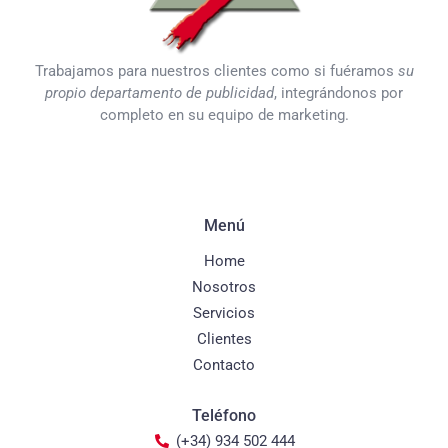
Trabajamos para nuestros clientes como si fuéramos
su
propio departamento de publicidad
, integrándonos por
completo en su equipo de marketing.
Menú
Home
Nosotros
Servicios
Clientes
Contacto
Teléfono
(+34) 934 502 444