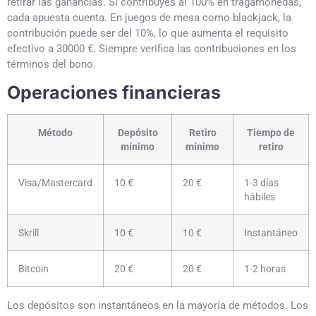
retirar las ganancias. Si contribuyes al 100% en tragamonedas,
cada apuesta cuenta. En juegos de mesa como blackjack, la
contribución puede ser del 10%, lo que aumenta el requisito
efectivo a 30000 €. Siempre verifica las contribuciones en los
términos del bono.
Operaciones financieras
Método
Depósito
Retiro
Tiempo de
mínimo
mínimo
retiro
Visa/Mastercard
10 €
20 €
1-3 días
hábiles
Skrill
10 €
10 €
Instantáneo
Bitcoin
20 €
20 €
1-2 horas
Los depósitos son instantáneos en la mayoría de métodos. Los