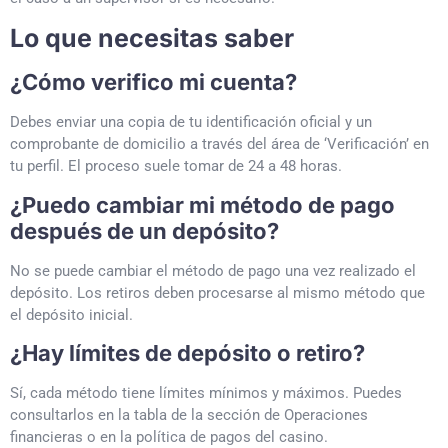
Lo que necesitas saber
¿Cómo verifico mi cuenta?
Debes enviar una copia de tu identificación oficial y un
comprobante de domicilio a través del área de ‘Verificación’ en
tu perfil. El proceso suele tomar de 24 a 48 horas.
¿Puedo cambiar mi método de pago
después de un depósito?
No se puede cambiar el método de pago una vez realizado el
depósito. Los retiros deben procesarse al mismo método que
el depósito inicial.
¿Hay límites de depósito o retiro?
Sí, cada método tiene límites mínimos y máximos. Puedes
consultarlos en la tabla de la sección de Operaciones
financieras o en la política de pagos del casino.