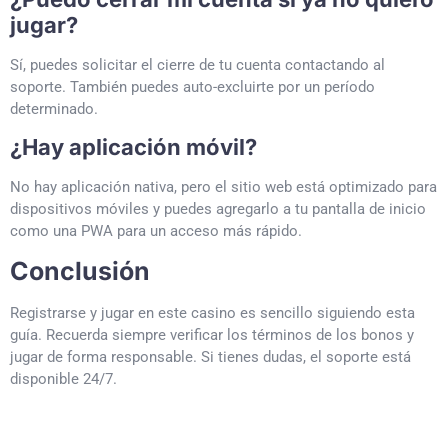
jugar?
Sí, puedes solicitar el cierre de tu cuenta contactando al
soporte. También puedes auto-excluirte por un período
determinado.
¿Hay aplicación móvil?
No hay aplicación nativa, pero el sitio web está optimizado para
dispositivos móviles y puedes agregarlo a tu pantalla de inicio
como una PWA para un acceso más rápido.
Conclusión
Registrarse y jugar en este casino es sencillo siguiendo esta
guía. Recuerda siempre verificar los términos de los bonos y
jugar de forma responsable. Si tienes dudas, el soporte está
disponible 24/7.