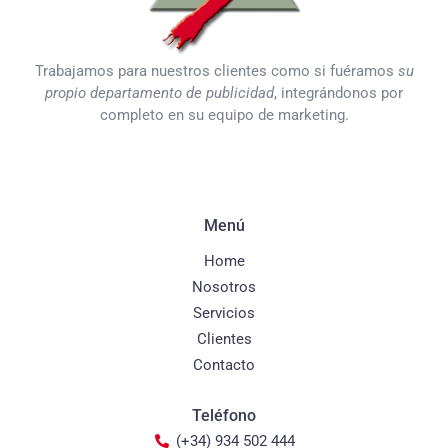
Trabajamos para nuestros clientes como si fuéramos
su
propio departamento de publicidad
, integrándonos por
completo en su equipo de marketing.
Menú
Home
Nosotros
Servicios
Clientes
Contacto
Teléfono
(+34) 934 502 444