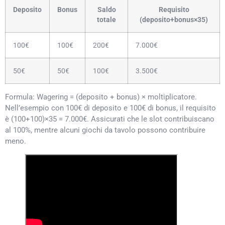
Deposito
Bonus
Saldo
Requisito
totale
(deposito+bonus×35)
100€
100€
200€
7.000€
50€
50€
100€
3.500€
Formula: Wagering = (deposito + bonus) × moltiplicatore.
Nell’esempio con 100€ di deposito e 100€ di bonus, il requisito
è (100+100)×35 = 7.000€. Assicurati che le slot contribuiscano
al 100%, mentre alcuni giochi da tavolo possono contribuire
meno.