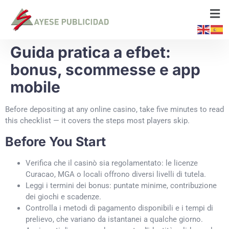
Guida pratica a efbet:
bonus, scommesse e app
mobile
Before depositing at any online casino, take five minutes to read
this checklist — it covers the steps most players skip.
Before You Start
Verifica che il casinò sia regolamentato: le licenze
Curacao, MGA o locali offrono diversi livelli di tutela.
Leggi i termini dei bonus: puntate minime, contribuzione
dei giochi e scadenze.
Controlla i metodi di pagamento disponibili e i tempi di
prelievo, che variano da istantanei a qualche giorno.