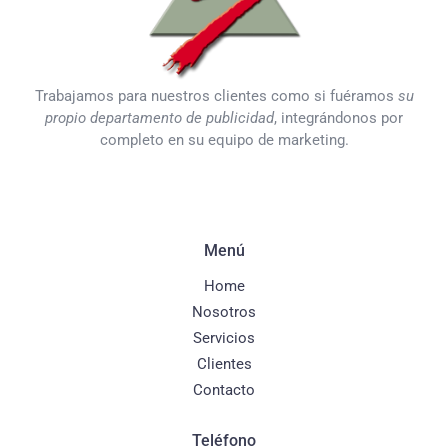
Trabajamos para nuestros clientes como si fuéramos
su
propio departamento de publicidad
, integrándonos por
completo en su equipo de marketing.
Menú
Home
Nosotros
Servicios
Clientes
Contacto
Teléfono