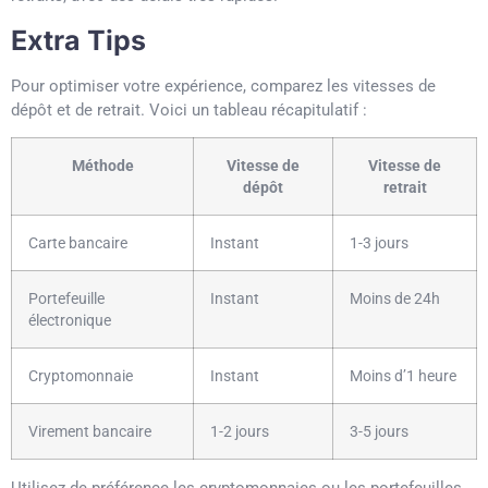
Extra Tips
Pour optimiser votre expérience, comparez les vitesses de
dépôt et de retrait. Voici un tableau récapitulatif :
Méthode
Vitesse de
Vitesse de
dépôt
retrait
Carte bancaire
Instant
1-3 jours
Portefeuille
Instant
Moins de 24h
électronique
Cryptomonnaie
Instant
Moins d’1 heure
Virement bancaire
1-2 jours
3-5 jours