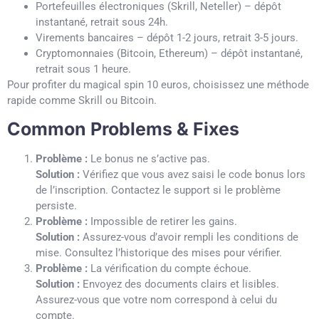
Portefeuilles électroniques (Skrill, Neteller) – dépôt
instantané, retrait sous 24h.
Virements bancaires – dépôt 1-2 jours, retrait 3-5 jours.
Cryptomonnaies (Bitcoin, Ethereum) – dépôt instantané,
retrait sous 1 heure.
Pour profiter du magical spin 10 euros, choisissez une méthode
rapide comme Skrill ou Bitcoin.
Common Problems & Fixes
Problème :
Le bonus ne s’active pas.
Solution :
Vérifiez que vous avez saisi le code bonus lors
de l’inscription. Contactez le support si le problème
persiste.
Problème :
Impossible de retirer les gains.
Solution :
Assurez-vous d’avoir rempli les conditions de
mise. Consultez l’historique des mises pour vérifier.
Problème :
La vérification du compte échoue.
Solution :
Envoyez des documents clairs et lisibles.
Assurez-vous que votre nom correspond à celui du
compte.