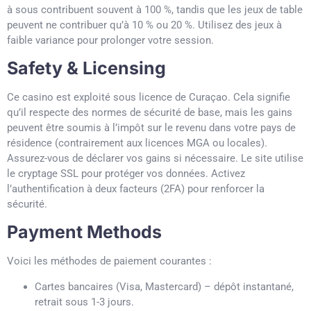
à sous contribuent souvent à 100 %, tandis que les jeux de table
peuvent ne contribuer qu’à 10 % ou 20 %. Utilisez des jeux à
faible variance pour prolonger votre session.
Safety & Licensing
Ce casino est exploité sous licence de Curaçao. Cela signifie
qu’il respecte des normes de sécurité de base, mais les gains
peuvent être soumis à l’impôt sur le revenu dans votre pays de
résidence (contrairement aux licences MGA ou locales).
Assurez-vous de déclarer vos gains si nécessaire. Le site utilise
le cryptage SSL pour protéger vos données. Activez
l’authentification à deux facteurs (2FA) pour renforcer la
sécurité.
Payment Methods
Voici les méthodes de paiement courantes :
Cartes bancaires (Visa, Mastercard) – dépôt instantané,
retrait sous 1-3 jours.