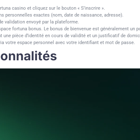
tuna casino et cliquez sur le bouton « S’inscrire ».
ns personnelles exactes (nom, date de naissance, adresse).
de validation envoyé par la plateforme.
e space fortuna bonus. Le bonus de bienvenue est généralement un 
une pièce d’identité en cours de validité et un justificatif de domic
ia votre espace personnel avec votre identifiant et mot de passe.
onnalités