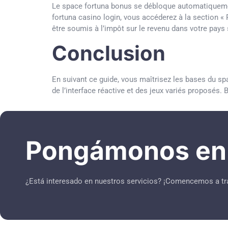
Le space fortuna bonus se débloque automatiquement
fortuna casino login, vous accéderez à la section « 
être soumis à l’impôt sur le revenu dans votre pays 
Conclusion
En suivant ce guide, vous maîtrisez les bases du spa
de l’interface réactive et des jeux variés proposés
Pongámonos en 
¿Está interesado en nuestros servicios? ¡Comencemos a tr