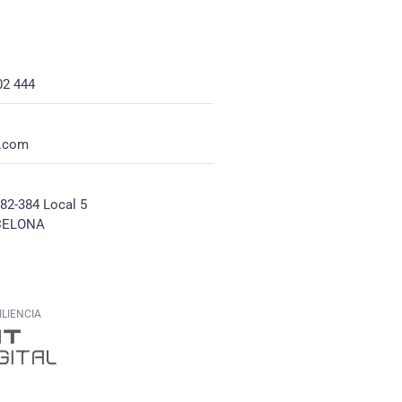
02 444
e.com
382-384 Local 5
CELONA
LIENCIA