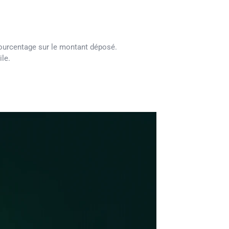
pourcentage sur le montant déposé.
ile.