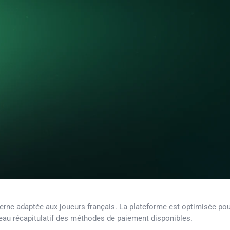
rne adaptée aux joueurs français. La plateforme est optimisée pou
leau récapitulatif des méthodes de paiement disponibles.