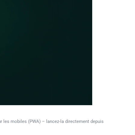
r les mobiles (PWA) – lancez-la directement depuis