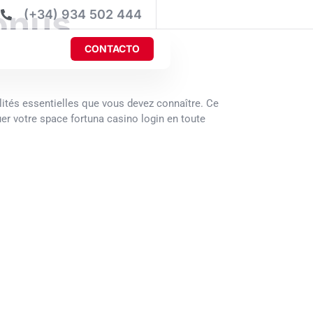
onus,
(+34) 934 502 444
CONTACTO
alités essentielles que vous devez connaître. Ce
er votre space fortuna casino login en toute