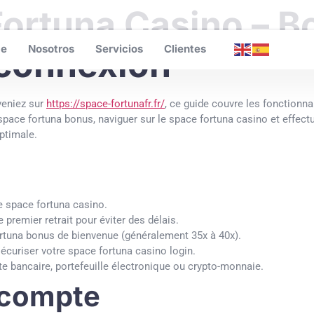
ortuna Casino – B
e
Nosotros
Servicios
Clientes
 connexion
veniez sur
https://space-fortunafr.fr/
, ce guide couvre les fonctionn
ace fortuna bonus, naviguer sur le space fortuna casino et effectu
ptimale.
 space fortuna casino.
 premier retrait pour éviter des délais.
rtuna bonus de bienvenue (généralement 35x à 40x).
sécuriser votre space fortuna casino login.
e bancaire, portefeuille électronique ou crypto-monnaie.
 compte