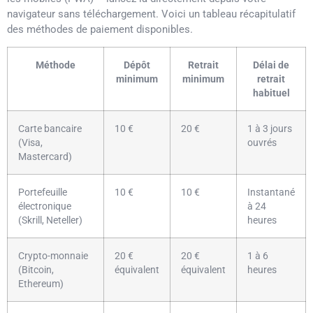
navigateur sans téléchargement. Voici un tableau récapitulatif
des méthodes de paiement disponibles.
Méthode
Dépôt
Retrait
Délai de
minimum
minimum
retrait
habituel
Carte bancaire
10 €
20 €
1 à 3 jours
(Visa,
ouvrés
Mastercard)
Portefeuille
10 €
10 €
Instantané
électronique
à 24
(Skrill, Neteller)
heures
Crypto-monnaie
20 €
20 €
1 à 6
(Bitcoin,
équivalent
équivalent
heures
Ethereum)