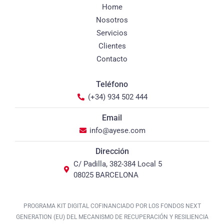
Home
Nosotros
Servicios
Clientes
Contacto
Teléfono
(+34) 934 502 444
Email
info@ayese.com
Dirección
C/ Padilla, 382-384 Local 5
08025 BARCELONA
PROGRAMA KIT DIGITAL COFINANCIADO POR LOS FONDOS NEXT
GENERATION (EU) DEL MECANISMO DE RECUPERACIÓN Y RESILIENCIA