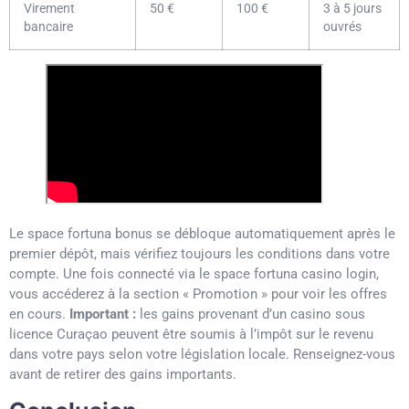
Virement
50 €
100 €
3 à 5 jours
bancaire
ouvrés
Le space fortuna bonus se débloque automatiquement après le
premier dépôt, mais vérifiez toujours les conditions dans votre
compte. Une fois connecté via le space fortuna casino login,
vous accéderez à la section « Promotion » pour voir les offres
en cours.
Important :
les gains provenant d’un casino sous
licence Curaçao peuvent être soumis à l’impôt sur le revenu
dans votre pays selon votre législation locale. Renseignez-vous
avant de retirer des gains importants.