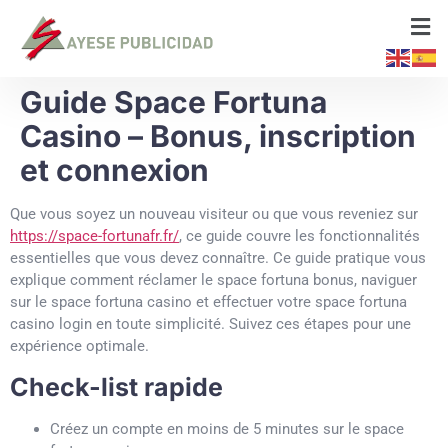
Guide Space Fortuna
Casino – Bonus, inscription
et connexion
Que vous soyez un nouveau visiteur ou que vous reveniez sur
https://space-fortunafr.fr/
, ce guide couvre les fonctionnalités
essentielles que vous devez connaître. Ce guide pratique vous
explique comment réclamer le space fortuna bonus, naviguer
sur le space fortuna casino et effectuer votre space fortuna
casino login en toute simplicité. Suivez ces étapes pour une
expérience optimale.
Check-list rapide
Créez un compte en moins de 5 minutes sur le space