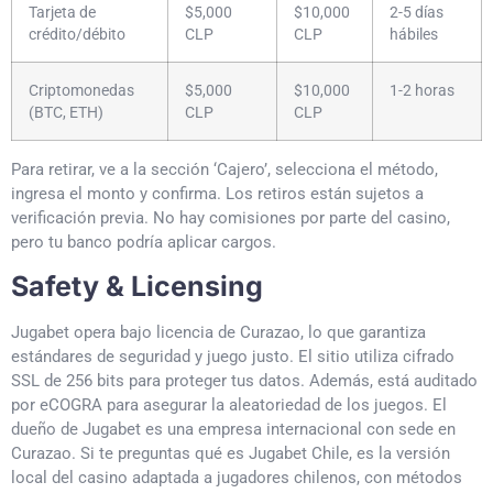
Tarjeta de
$5,000
$10,000
2-5 días
crédito/débito
CLP
CLP
hábiles
Criptomonedas
$5,000
$10,000
1-2 horas
(BTC, ETH)
CLP
CLP
Para retirar, ve a la sección ‘Cajero’, selecciona el método,
ingresa el monto y confirma. Los retiros están sujetos a
verificación previa. No hay comisiones por parte del casino,
pero tu banco podría aplicar cargos.
Safety & Licensing
Jugabet opera bajo licencia de Curazao, lo que garantiza
estándares de seguridad y juego justo. El sitio utiliza cifrado
SSL de 256 bits para proteger tus datos. Además, está auditado
por eCOGRA para asegurar la aleatoriedad de los juegos. El
dueño de Jugabet es una empresa internacional con sede en
Curazao. Si te preguntas qué es Jugabet Chile, es la versión
local del casino adaptada a jugadores chilenos, con métodos