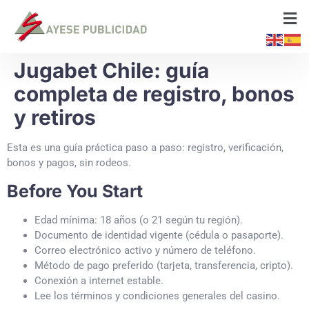
Jugabet Chile: guía
completa de registro, bonos
y retiros
Esta es una guía práctica paso a paso: registro, verificación,
bonos y pagos, sin rodeos.
Before You Start
Edad mínima: 18 años (o 21 según tu región).
Documento de identidad vigente (cédula o pasaporte).
Correo electrónico activo y número de teléfono.
Método de pago preferido (tarjeta, transferencia, cripto).
Conexión a internet estable.
Lee los términos y condiciones generales del casino.