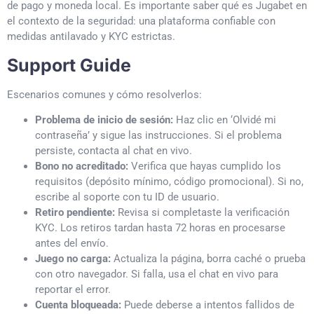
de pago y moneda local. Es importante saber qué es Jugabet en
el contexto de la seguridad: una plataforma confiable con
medidas antilavado y KYC estrictas.
Support Guide
Escenarios comunes y cómo resolverlos:
Problema de inicio de sesión:
Haz clic en ‘Olvidé mi
contraseña’ y sigue las instrucciones. Si el problema
persiste, contacta al chat en vivo.
Bono no acreditado:
Verifica que hayas cumplido los
requisitos (depósito mínimo, código promocional). Si no,
escribe al soporte con tu ID de usuario.
Retiro pendiente:
Revisa si completaste la verificación
KYC. Los retiros tardan hasta 72 horas en procesarse
antes del envío.
Juego no carga:
Actualiza la página, borra caché o prueba
con otro navegador. Si falla, usa el chat en vivo para
reportar el error.
Cuenta bloqueada:
Puede deberse a intentos fallidos de