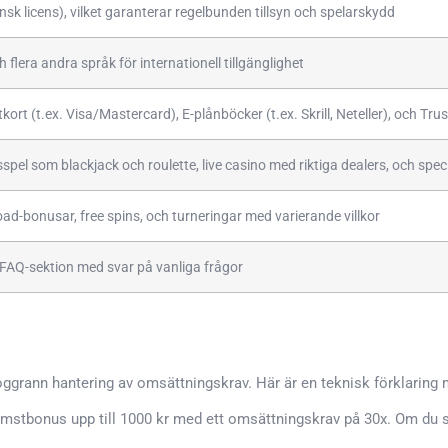
sk licens), vilket garanterar regelbunden tillsyn och spelarskydd
 flera andra språk för internationell tillgänglighet
ort (t.ex. Visa/Mastercard), E-plånböcker (t.ex. Skrill, Neteller), och Trus
spel som blackjack och roulette, live casino med riktiga dealers, och spec
ad-bonusar, free spins, och turneringar med varierande villkor
h FAQ-sektion med svar på vanliga frågor
oggrann hantering av omsättningskrav. Här är en teknisk förklaring
stbonus upp till 1000 kr med ett omsättningskrav på 30x. Om du sätte