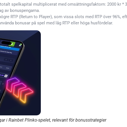
alt spelkapital multiplicerat med omsättningsfaktorn: 2000 kr * 3
ttag av bonuspengarna.
 högre RTP (Return to Player), som vissa slots med RTP över 96%, ef
 använda bonusar på spel med låg RTP eller höga husfördelar.
ngar i Rainbet Plinko-spelet, relevant för bonusstrategier