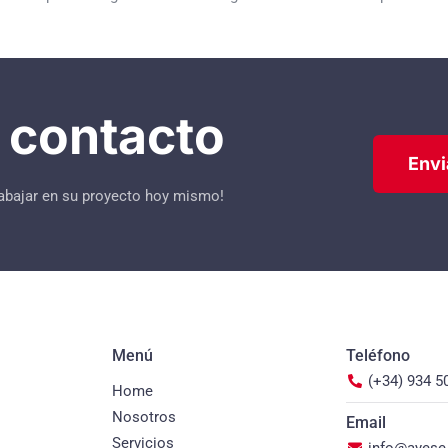
contacto
Envi
abajar en su proyecto hoy mismo!
Menú
Teléfono
(+34) 934 5
Home
Nosotros
Email
Servicios