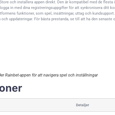
Store och installera appen direkt. Den är kompatibel med de flesta
logga in med dina registreringsuppgifter för att synkronisera ditt ko
tformens funktioner, som spel, insättningar, uttag och kundsupport.
och uppdateringar. För bästa prestanda, se till att ha den senaste 
 Rainbet-appen för att navigera spel och inställningar
ioner
Detaljer