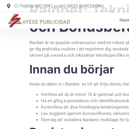
Rainbet: Tekn
C/ Padilla, 382-384 Local 5 08025 BARCELONA
Hom
och Bonusber
Rainbet är en populär onlinecasino med en robust pl
ge dig praktiska insikter i att registrera dig, anvä
skriven på svenska och inkluderar teknikspecifika 
Innan du börjar
Innan du dyker in i Rainbet, se till att följa denna c
Verifiera att du är minst 18 år gammal och bor
Ha en giltig e-postadress och identifikationsd
Kontrollera att dina föredragna betalningsmeto
Läs noggrant igenom bonusvillkoren, inklusiv
Överväg att installera Rainbets mobilapp för bä