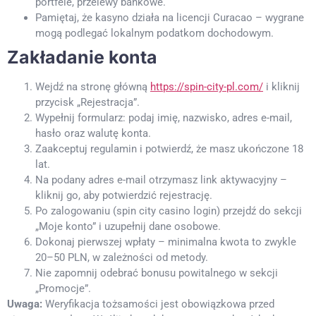
portfele, przelewy bankowe.
Pamiętaj, że kasyno działa na licencji Curacao – wygrane
mogą podlegać lokalnym podatkom dochodowym.
Zakładanie konta
Wejdź na stronę główną
https://spin-city-pl.com/
i kliknij
przycisk „Rejestracja”.
Wypełnij formularz: podaj imię, nazwisko, adres e-mail,
hasło oraz walutę konta.
Zaakceptuj regulamin i potwierdź, że masz ukończone 18
lat.
Na podany adres e-mail otrzymasz link aktywacyjny –
kliknij go, aby potwierdzić rejestrację.
Po zalogowaniu (spin city casino login) przejdź do sekcji
„Moje konto” i uzupełnij dane osobowe.
Dokonaj pierwszej wpłaty – minimalna kwota to zwykle
20–50 PLN, w zależności od metody.
Nie zapomnij odebrać bonusu powitalnego w sekcji
„Promocje”.
Uwaga:
Weryfikacja tożsamości jest obowiązkowa przed