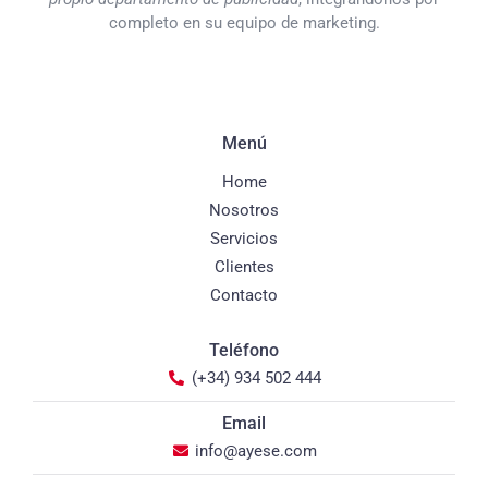
completo en su equipo de marketing.
Menú
Home
Nosotros
Servicios
Clientes
Contacto
Teléfono
(+34) 934 502 444
Email
info@ayese.com