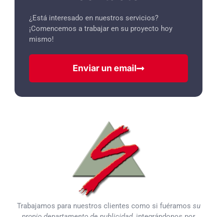
¿Está interesado en nuestros servicios?
¡Comencemos a trabajar en su proyecto hoy
mismo!
Enviar un email
Trabajamos para nuestros clientes como si fuéramos
su
propio departamento de publicidad
, integrándonos por