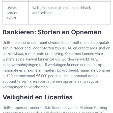
UniBet
Welkomstbonus, free spins, cashback
Bonus
aanbiedingen
Types
Bankieren: Storten en Opnemen
UniBet casino ondersteunt diverse betaalmethoden die populair
zijn in Nederland. Voor storten zijn iDEAL en creditcards snel en
betrouwbaar, met directe creditering. Opnames kunnen via e-
wallets zoals PayPal binnen 24 uur worden verwerkt, terwijl
bankoverschrijvingen tot 5 werkdagen kunnen duren. Let op
minimale en maximale limieten: bijvoorbeeld, minimale opname
is €10 en maximaal €5.000 per dag. Het is cruciaal om je
account te verifiëren voordat je een opname aanvraagt om
vertragingen te voorkomen.
Veiligheid en Licenties
UniBet opereert onder strikte licenties van de Maltese Gaming