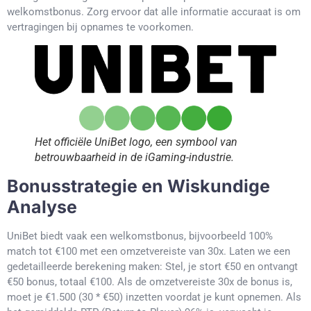
welkomstbonus. Zorg ervoor dat alle informatie accuraat is om
vertragingen bij opnames te voorkomen.
Het officiële UniBet logo, een symbool van
betrouwbaarheid in de iGaming-industrie.
Bonusstrategie en Wiskundige
Analyse
UniBet biedt vaak een welkomstbonus, bijvoorbeeld 100%
match tot €100 met een omzetvereiste van 30x. Laten we een
gedetailleerde berekening maken: Stel, je stort €50 en ontvangt
€50 bonus, totaal €100. Als de omzetvereiste 30x de bonus is,
moet je €1.500 (30 * €50) inzetten voordat je kunt opnemen. Als