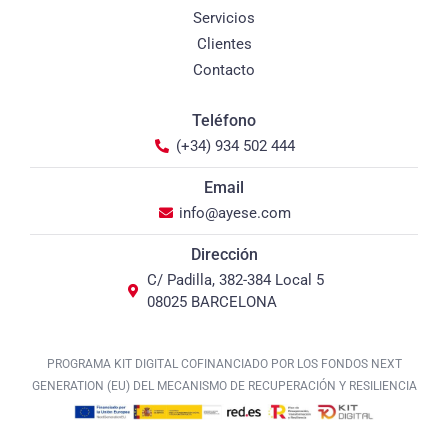
Servicios
Clientes
Contacto
Teléfono
(+34) 934 502 444
Email
info@ayese.com
Dirección
C/ Padilla, 382-384 Local 5
08025 BARCELONA
PROGRAMA KIT DIGITAL COFINANCIADO POR LOS FONDOS NEXT
GENERATION (EU) DEL MECANISMO DE RECUPERACIÓN Y RESILIENCIA