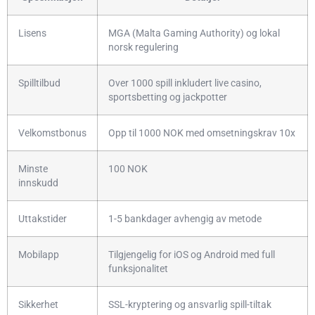
Lisens
MGA (Malta Gaming Authority) og lokal
norsk regulering
Spilltilbud
Over 1000 spill inkludert live casino,
sportsbetting og jackpotter
Velkomstbonus
Opp til 1000 NOK med omsetningskrav 10x
Minste
100 NOK
innskudd
Uttakstider
1-5 bankdager avhengig av metode
Mobilapp
Tilgjengelig for iOS og Android med full
funksjonalitet
Sikkerhet
SSL-kryptering og ansvarlig spill-tiltak