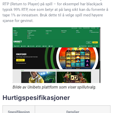
RTP (Return to Player) på spill – for eksempel har blackjack
typisk 99% RTP, noe som betyr at på lang sikt kan du forvente å
tape 1% av innsatsen. Bruk dette til å velge spill med høyere
sjanse for gevinst.
Bilde av Unibets plattform som viser spillutvalg.
Hurtigspesifikasjoner
Spesifikasjon
Detaljer