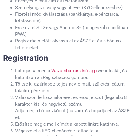
Érvényes e-mail cím és telefonszám
Személyi igazolvány vagy útlevél (KYC-ellenőrzéshez)
Fizetési mód kiválasztása (bankkártya, e-pénztárca,
kriptovaluta)
Eszköz: iOS 12+ vagy Android 8+ (böngészőből indítható
PWA)
Regisztráció előtt olvassa el az ÁSZF-et és a bónusz
feltételeket
Registration
Látogassa meg a
Wazamba kaszinó app
weboldalát, és
kattintson a «Regisztráció» gombra.
Töltse ki az űrlapot: teljes név, e-mail, születési dátum,
lakcím, pénznem.
Válasszon felhasználónevet és erős jelszót (legalább 8
karakter, kis- és nagybetű, szám).
Adja meg a bónuszkódot (ha van), és fogadja el az ÁSZF-
et.
Erősítse meg e-mail címét a kapott linkre kattintva.
Végezze el a KYC-ellenőrzést: töltse fel a