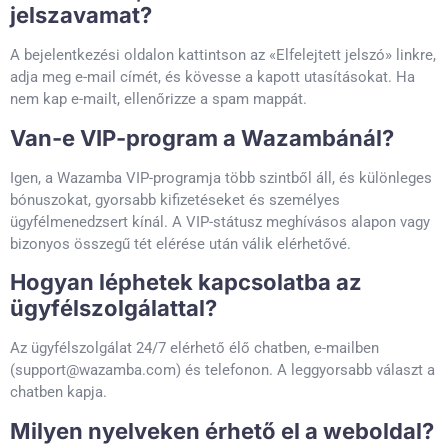
jelszavamat?
A bejelentkezési oldalon kattintson az «Elfelejtett jelszó» linkre,
adja meg e-mail címét, és kövesse a kapott utasításokat. Ha
nem kap e-mailt, ellenőrizze a spam mappát.
Van-e VIP-program a Wazambánál?
Igen, a Wazamba VIP-programja több szintből áll, és különleges
bónuszokat, gyorsabb kifizetéseket és személyes
ügyfélmenedzsert kínál. A VIP-státusz meghívásos alapon vagy
bizonyos összegű tét elérése után válik elérhetővé.
Hogyan léphetek kapcsolatba az
ügyfélszolgálattal?
Az ügyfélszolgálat 24/7 elérhető élő chatben, e-mailben
(support@wazamba.com) és telefonon. A leggyorsabb választ a
chatben kapja.
Milyen nyelveken érhető el a weboldal?