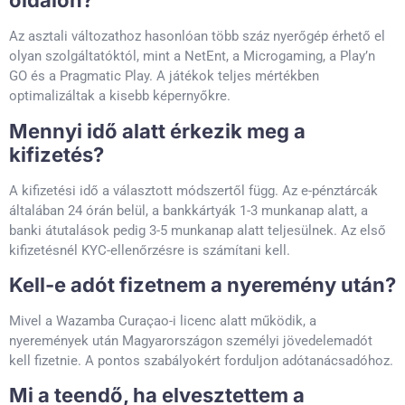
oldalon?
Az asztali változathoz hasonlóan több száz nyerőgép érhető el
olyan szolgáltatóktól, mint a NetEnt, a Microgaming, a Play’n
GO és a Pragmatic Play. A játékok teljes mértékben
optimalizáltak a kisebb képernyőkre.
Mennyi idő alatt érkezik meg a
kifizetés?
A kifizetési idő a választott módszertől függ. Az e-pénztárcák
általában 24 órán belül, a bankkártyák 1-3 munkanap alatt, a
banki átutalások pedig 3-5 munkanap alatt teljesülnek. Az első
kifizetésnél KYC-ellenőrzésre is számítani kell.
Kell-e adót fizetnem a nyeremény után?
Mivel a Wazamba Curaçao-i licenc alatt működik, a
nyeremények után Magyarországon személyi jövedelemadót
kell fizetnie. A pontos szabályokért forduljon adótanácsadóhoz.
Mi a teendő, ha elvesztettem a