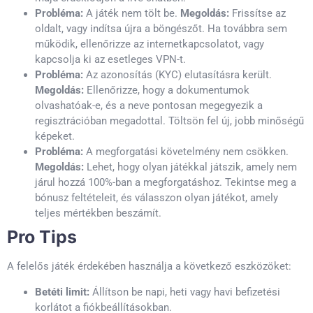
Probléma:
A játék nem tölt be.
Megoldás:
Frissítse az
oldalt, vagy indítsa újra a böngészőt. Ha továbbra sem
működik, ellenőrizze az internetkapcsolatot, vagy
kapcsolja ki az esetleges VPN-t.
Probléma:
Az azonosítás (KYC) elutasításra került.
Megoldás:
Ellenőrizze, hogy a dokumentumok
olvashatóak-e, és a neve pontosan megegyezik a
regisztrációban megadottal. Töltsön fel új, jobb minőségű
képeket.
Probléma:
A megforgatási követelmény nem csökken.
Megoldás:
Lehet, hogy olyan játékkal játszik, amely nem
járul hozzá 100%-ban a megforgatáshoz. Tekintse meg a
bónusz feltételeit, és válasszon olyan játékot, amely
teljes mértékben beszámít.
Pro Tips
A felelős játék érdekében használja a következő eszközöket:
Betéti limit:
Állítson be napi, heti vagy havi befizetési
korlátot a fiókbeállításokban.