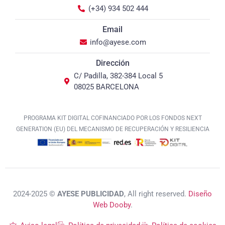
(+34) 934 502 444
Email
info@ayese.com
Dirección
C/ Padilla, 382-384 Local 5
08025 BARCELONA
PROGRAMA KIT DIGITAL COFINANCIADO POR LOS FONDOS NEXT
GENERATION (EU) DEL MECANISMO DE RECUPERACIÓN Y RESILIENCIA
2024-2025 ©
AYESE PUBLICIDAD
, All right reserved.
Diseño
Web Dooby
.