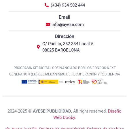
(+34) 934 502 444
Email
info@ayese.com
Dirección
C/ Padilla, 382-384 Local 5
08025 BARCELONA
PROGRAMA KIT DIGITAL COFINANCIADO POR LOS FONDOS NEXT
GENERATION (EU) DEL MECANISMO DE RECUPERACIÓN Y RESILIENCIA
2024-2025 ©
AYESE PUBLICIDAD
, All right reserved.
Diseño
Web Dooby
.