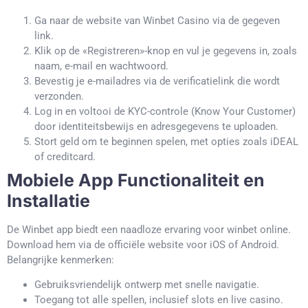
Ga naar de website van Winbet Casino via de gegeven
link.
Klik op de «Registreren»-knop en vul je gegevens in, zoals
naam, e-mail en wachtwoord.
Bevestig je e-mailadres via de verificatielink die wordt
verzonden.
Log in en voltooi de KYC-controle (Know Your Customer)
door identiteitsbewijs en adresgegevens te uploaden.
Stort geld om te beginnen spelen, met opties zoals iDEAL
of creditcard.
Mobiele App Functionaliteit en
Installatie
De Winbet app biedt een naadloze ervaring voor winbet online.
Download hem via de officiële website voor iOS of Android.
Belangrijke kenmerken:
Gebruiksvriendelijk ontwerp met snelle navigatie.
Toegang tot alle spellen, inclusief slots en live casino.