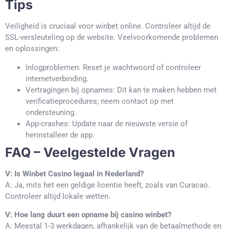
Tips
Veiligheid is cruciaal voor winbet online. Controleer altijd de
SSL-versleuteling op de website. Veelvoorkomende problemen
en oplossingen:
Inlogproblemen: Reset je wachtwoord of controleer
internetverbinding.
Vertragingen bij opnames: Dit kan te maken hebben met
verificatieprocedures; neem contact op met
ondersteuning.
App-crashes: Update naar de nieuwste versie of
herinstalleer de app.
FAQ – Veelgestelde Vragen
V: Is Winbet Casino legaal in Nederland?
A: Ja, mits het een geldige licentie heeft, zoals van Curacao.
Controleer altijd lokale wetten.
V: Hoe lang duurt een opname bij casino winbet?
A: Meestal 1-3 werkdagen, afhankelijk van de betaalmethode en