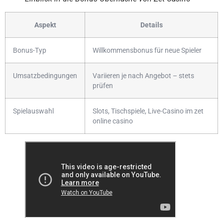
Aspekt
Details
Bonus-Typ
Willkommensbonus für neue Spieler
Umsatzbedingungen
Variieren je nach Angebot – stets
prüfen
Spielauswahl
Slots, Tischspiele, Live-Casino im zet
online casino