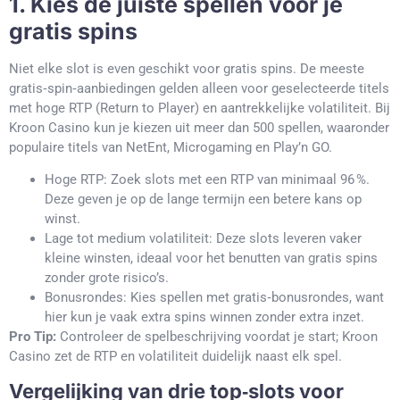
1. Kies de juiste spellen voor je
gratis spins
Niet elke slot is even geschikt voor gratis spins. De meeste
gratis‑spin‑aanbiedingen gelden alleen voor geselecteerde titels
met hoge RTP (Return to Player) en aantrekkelijke volatiliteit. Bij
Kroon Casino kun je kiezen uit meer dan 500 spellen, waaronder
populaire titels van NetEnt, Microgaming en Play’n GO.
Hoge RTP: Zoek slots met een RTP van minimaal 96 %.
Deze geven je op de lange termijn een betere kans op
winst.
Lage tot medium volatiliteit: Deze slots leveren vaker
kleine winsten, ideaal voor het benutten van gratis spins
zonder grote risico’s.
Bonusrondes: Kies spellen met gratis‑bonusrondes, want
hier kun je vaak extra spins winnen zonder extra inzet.
Pro Tip:
Controleer de spelbeschrijving voordat je start; Kroon
Casino zet de RTP en volatiliteit duidelijk naast elk spel.
Vergelijking van drie top‑slots voor