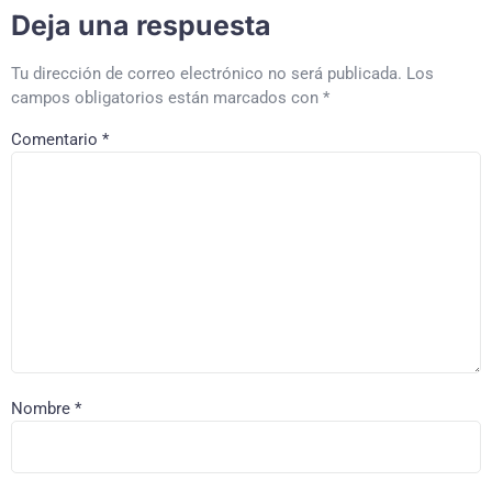
Deja una respuesta
Tu dirección de correo electrónico no será publicada.
Los
campos obligatorios están marcados con
*
Comentario
*
Nombre
*