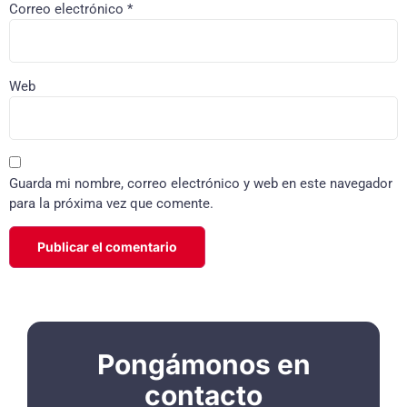
Correo electrónico
*
Web
Guarda mi nombre, correo electrónico y web en este navegador
para la próxima vez que comente.
Pongámonos en
contacto