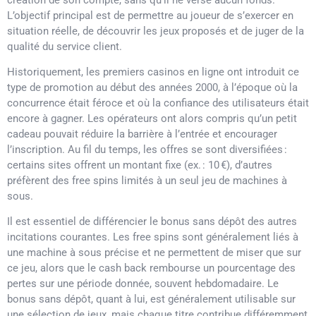
L’objectif principal est de permettre au joueur de s’exercer en
situation réelle, de découvrir les jeux proposés et de juger de la
qualité du service client.
Historiquement, les premiers casinos en ligne ont introduit ce
type de promotion au début des années 2000, à l’époque où la
concurrence était féroce et où la confiance des utilisateurs était
encore à gagner. Les opérateurs ont alors compris qu’un petit
cadeau pouvait réduire la barrière à l’entrée et encourager
l’inscription. Au fil du temps, les offres se sont diversifiées :
certains sites offrent un montant fixe (ex. : 10 €), d’autres
préfèrent des free spins limités à un seul jeu de machines à
sous.
Il est essentiel de différencier le bonus sans dépôt des autres
incitations courantes. Les free spins sont généralement liés à
une machine à sous précise et ne permettent de miser que sur
ce jeu, alors que le cash back rembourse un pourcentage des
pertes sur une période donnée, souvent hebdomadaire. Le
bonus sans dépôt, quant à lui, est généralement utilisable sur
une sélection de jeux, mais chaque titre contribue différemment