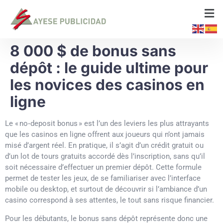
8 000 $ de bonus sans
dépôt : le guide ultime pour
les novices des casinos en
ligne
Le « no‑deposit bonus » est l’un des leviers les plus attrayants
que les casinos en ligne offrent aux joueurs qui n’ont jamais
misé d’argent réel. En pratique, il s’agit d’un crédit gratuit ou
d’un lot de tours gratuits accordé dès l’inscription, sans qu’il
soit nécessaire d’effectuer un premier dépôt. Cette formule
permet de tester les jeux, de se familiariser avec l’interface
mobile ou desktop, et surtout de découvrir si l’ambiance d’un
casino correspond à ses attentes, le tout sans risque financier.
Pour les débutants, le bonus sans dépôt représente donc une