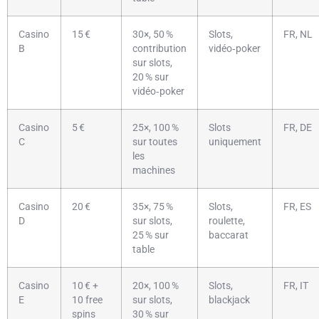
Casino
15 €
30×, 50 %
Slots,
FR, NL
B
contribution
vidéo‑poker
sur slots,
20 % sur
vidéo‑poker
Casino
5 €
25×, 100 %
Slots
FR, DE
C
sur toutes
uniquement
les
machines
Casino
20 €
35×, 75 %
Slots,
FR, ES
D
sur slots,
roulette,
25 % sur
baccarat
table
Casino
10 € +
20×, 100 %
Slots,
FR, IT
E
10 free
sur slots,
blackjack
spins
30 % sur