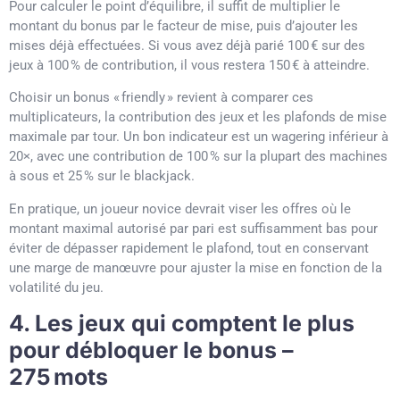
Pour calculer le point d’équilibre, il suffit de multiplier le
montant du bonus par le facteur de mise, puis d’ajouter les
mises déjà effectuées. Si vous avez déjà parié 100 € sur des
jeux à 100 % de contribution, il vous restera 150 € à atteindre.
Choisir un bonus « friendly » revient à comparer ces
multiplicateurs, la contribution des jeux et les plafonds de mise
maximale par tour. Un bon indicateur est un wagering inférieur à
20×, avec une contribution de 100 % sur la plupart des machines
à sous et 25 % sur le blackjack.
En pratique, un joueur novice devrait viser les offres où le
montant maximal autorisé par pari est suffisamment bas pour
éviter de dépasser rapidement le plafond, tout en conservant
une marge de manœuvre pour ajuster la mise en fonction de la
volatilité du jeu.
4. Les jeux qui comptent le plus
pour débloquer le bonus –
275 mots