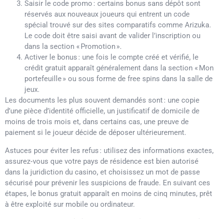
Saisir le code promo : certains bonus sans dépôt sont
réservés aux nouveaux joueurs qui entrent un code
spécial trouvé sur des sites comparatifs comme Arizuka.
Le code doit être saisi avant de valider l’inscription ou
dans la section « Promotion ».
Activer le bonus : une fois le compte créé et vérifié, le
crédit gratuit apparaît généralement dans la section « Mon
portefeuille » ou sous forme de free spins dans la salle de
jeux.
Les documents les plus souvent demandés sont : une copie
d’une pièce d’identité officielle, un justificatif de domicile de
moins de trois mois et, dans certains cas, une preuve de
paiement si le joueur décide de déposer ultérieurement.
Astuces pour éviter les refus : utilisez des informations exactes,
assurez‑vous que votre pays de résidence est bien autorisé
dans la juridiction du casino, et choisissez un mot de passe
sécurisé pour prévenir les suspicions de fraude. En suivant ces
étapes, le bonus gratuit apparaît en moins de cinq minutes, prêt
à être exploité sur mobile ou ordinateur.