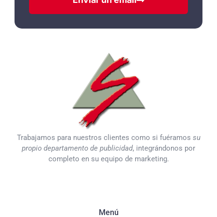
Trabajamos para nuestros clientes como si fuéramos
su
propio departamento de publicidad
, integrándonos por
completo en su equipo de marketing.
Menú