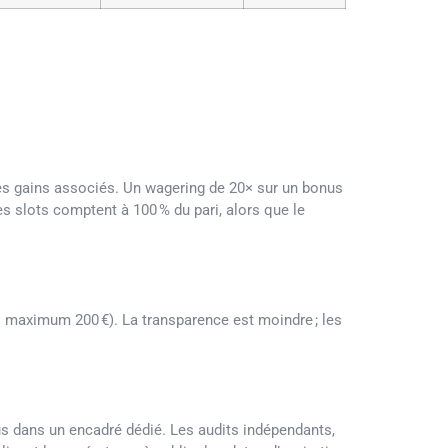
les gains associés. Un wagering de 20× sur un bonus
es slots comptent à 100 % du pari, alors que le
. maximum 200 €). La transparence est moindre ; les
s dans un encadré dédié. Les audits indépendants,