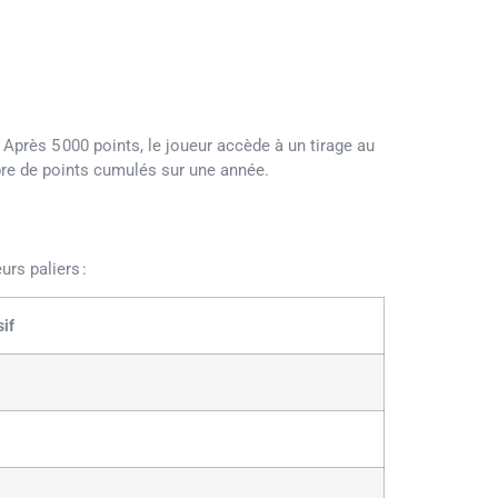
Après 5 000 points, le joueur accède à un tirage au
bre de points cumulés sur une année.
rs paliers :
if