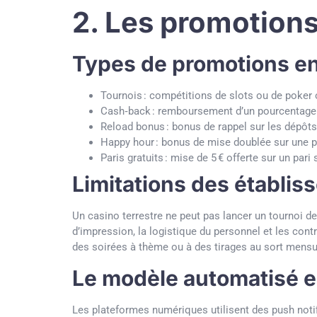
2. Les promotions
Types de promotions en
Tournois : compétitions de slots ou de poker o
Cash‑back : remboursement d’un pourcentage 
Reload bonus : bonus de rappel sur les dépôts
Happy hour : bonus de mise doublée sur une pl
Paris gratuits : mise de 5 € offerte sur un pari
Limitations des établi
Un casino terrestre ne peut pas lancer un tournoi de 
d’impression, la logistique du personnel et les con
des soirées à thème ou à des tirages au sort mensu
Le modèle automatisé e
Les plateformes numériques utilisent des push noti