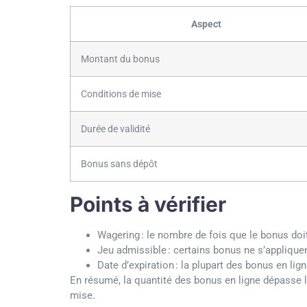
Aspect
Montant du bonus
Conditions de mise
Durée de validité
Bonus sans dépôt
Points à vérifier
Wagering : le nombre de fois que le bonus doit 
Jeu admissible : certains bonus ne s’appliquent
Date d’expiration : la plupart des bonus en lign
En résumé, la quantité des bonus en ligne dépasse l
mise.