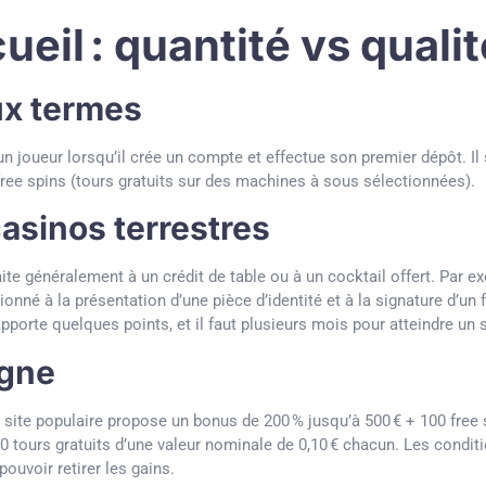
ueil : quantité vs qualit
ux termes
un joueur lorsqu’il crée un compte et effectue son premier dépôt. I
free spins (tours gratuits sur des machines à sous sélectionnées).
asinos terrestres
te généralement à un crédit de table ou à un cocktail offert. Par ex
tionné à la présentation d’une pièce d’identité et à la signature d’
apporte quelques points, et il faut plusieurs mois pour atteindre un
igne
site populaire propose un bonus de 200 % jusqu’à 500 € + 100 free 
0 tours gratuits d’une valeur nominale de 0,10 € chacun. Les condit
pouvoir retirer les gains.