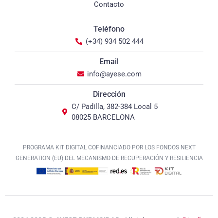
Contacto
Teléfono
(+34) 934 502 444
Email
info@ayese.com
Dirección
C/ Padilla, 382-384 Local 5
08025 BARCELONA
PROGRAMA KIT DIGITAL COFINANCIADO POR LOS FONDOS NEXT
GENERATION (EU) DEL MECANISMO DE RECUPERACIÓN Y RESILIENCIA