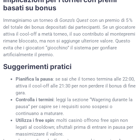
basati su bonus
Immaginiamo un torneo di
Gonzo’s Quest
con un premio di 5 %
del totale dei bonus depositati dai partecipanti. Se un giocatore
attiva il cool‑off a metà torneo, il suo contributo al montepremi
rimane bloccato, ma non si aggiunge ulteriore valore. Questo
evita che i giocatori “giocchino” il sistema per gonfiare
artificialmente il premio.
Suggerimenti pratici
Pianifica la pausa
: se sai che il torneo termina alle 22:00,
attiva il cool‑off alle 21:30 per non perdere il bonus di fine
gara.
Controlla i termini
: leggi la sezione “Wagering durante la
pausa” per capire se i requisiti sono sospesi o
continuano a maturare.
Utilizza i free spin
: molti casinò offrono free spin non
legati al cooldown; sfruttali prima di entrare in pausa per
massimizzare il valore.