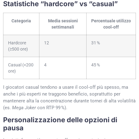
Statistiche “hardcore” vs “casual”
Categoria
Media sessioni
Percentuale utilizzo
settimanali
cool‑off
Hardcore
12
31 %
(≥500 ore)
Casual (<200
4
45 %
ore)
I giocatori casual tendono a usare il cool‑off più spesso, ma
anche i più esperti ne traggono beneficio, soprattutto per
mantenere alta la concentrazione durante tornei di alta volatilità
(es.
Mega Joker
con RTP 99 %).
Personalizzazione delle opzioni di
pausa