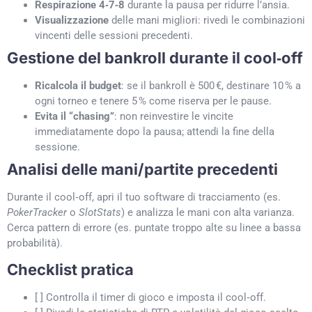
Respirazione 4‑7‑8
durante la pausa per ridurre l’ansia.
Visualizzazione
delle mani migliori: rivedi le combinazioni
vincenti delle sessioni precedenti.
Gestione del bankroll durante il cool‑off
Ricalcola il budget
: se il bankroll è 500 €, destinare 10 % a
ogni torneo e tenere 5 % come riserva per le pause.
Evita il “chasing”
: non reinvestire le vincite
immediatamente dopo la pausa; attendi la fine della
sessione.
Analisi delle mani/partite precedenti
Durante il cool‑off, apri il tuo software di tracciamento (es.
PokerTracker
o
SlotStats
) e analizza le mani con alta varianza.
Cerca pattern di errore (es. puntate troppo alte su linee a bassa
probabilità).
Checklist pratica
[ ] Controlla il timer di gioco e imposta il cool‑off.