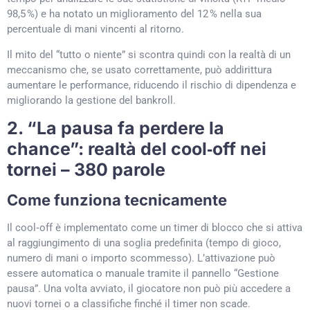
98,5 %) e ha notato un miglioramento del 12 % nella sua
percentuale di mani vincenti al ritorno.
Il mito del “tutto o niente” si scontra quindi con la realtà di un
meccanismo che, se usato correttamente, può addirittura
aumentare le performance, riducendo il rischio di dipendenza e
migliorando la gestione del bankroll.
2. “La pausa fa perdere la
chance”: realtà del cool‑off nei
tornei – 380 parole
Come funziona tecnicamente
Il cool‑off è implementato come un timer di blocco che si attiva
al raggiungimento di una soglia predefinita (tempo di gioco,
numero di mani o importo scommesso). L’attivazione può
essere automatica o manuale tramite il pannello “Gestione
pausa”. Una volta avviato, il giocatore non può più accedere a
nuovi tornei o a classifiche finché il timer non scade.