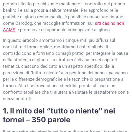
proprio alleato per chi vuole mantenere il controllo sul proprio
bankroll e sulla propria salute mentale. Per approfondire le
pratiche di gioco responsabile, è possibile consultare risorse
come Carodog, che raccoglie informazioni sui
siti casino non
AAMS
e promuove un approccio consapevole al gioco.
In questo articolo smontiamo i cinque miti più diffusi sul
cool‑off nei tornei online, mostriamo i dati reali che li
contraddicono e forniamo consigli pratici per integrare la pausa
nella strategia di gioco. La struttura è divisa in sei capitoli
tematici, ciascuno dedicato a un aspetto specifico: dalla
percezione di “tutto o niente” alla gestione dei bonus, passando
per le differenze demografiche e le tecniche di preparazione al
torneo. Alla fine troverai una checklist pronta all’uso e un
confronto tabellare che ti aiuterà a valutare le piattaforme con e
senza cool‑off.
1. Il mito del “tutto o niente” nei
tornei – 350 parole
Il primo mito che circola nei forum di gioco è che i tornei siano