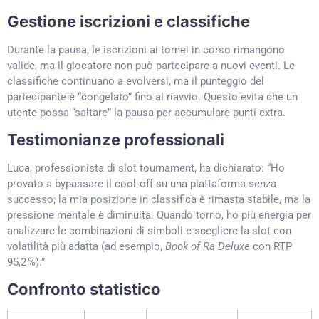
Gestione iscrizioni e classifiche
Durante la pausa, le iscrizioni ai tornei in corso rimangono
valide, ma il giocatore non può partecipare a nuovi eventi. Le
classifiche continuano a evolversi, ma il punteggio del
partecipante è “congelato” fino al riavvio. Questo evita che un
utente possa “saltare” la pausa per accumulare punti extra.
Testimonianze professionali
Luca, professionista di slot tournament, ha dichiarato: “Ho
provato a bypassare il cool‑off su una piattaforma senza
successo; la mia posizione in classifica è rimasta stabile, ma la
pressione mentale è diminuita. Quando torno, ho più energia per
analizzare le combinazioni di simboli e scegliere la slot con
volatilità più adatta (ad esempio,
Book of Ra Deluxe
con RTP
95,2 %).”
Confronto statistico