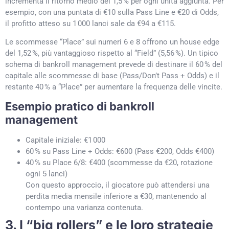
incrementa il ritorno medio del 1,5 % per ogni unità aggiunta. Per
esempio, con una puntata di €10 sulla Pass Line e €20 di Odds,
il profitto atteso su 1 000 lanci sale da €94 a €115.
Le scommesse “Place” sui numeri 6 e 8 offrono un house edge
del 1,52 %, più vantaggioso rispetto al “Field” (5,56 %). Un tipico
schema di bankroll management prevede di destinare il 60 % del
capitale alle scommesse di base (Pass/Don’t Pass + Odds) e il
restante 40 % a “Place” per aumentare la frequenza delle vincite.
Esempio pratico di bankroll
management
Capitale iniziale: €1 000
60 % su Pass Line + Odds: €600 (Pass €200, Odds €400)
40 % su Place 6/8: €400 (scommesse da €20, rotazione
ogni 5 lanci)
Con questo approccio, il giocatore può attendersi una
perdita media mensile inferiore a €30, mantenendo al
contempo una varianza contenuta.
3. I “big rollers” e le loro strategie