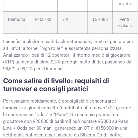
privata
Diamond
€250 000
7 %
€50 000
Eventi
esclusivi
I benefici includono cash‑back settimanale, limiti di puntata più
alti, inviti a tornei “high roller” e assistenza personalizzata.
Analizzando i dati di 12 operatori, il ritorno medio al giocatore
(RTP) aumenta di circa 0,3 % per ogni salto di tier, passando da
98,6 % a 99,2 % per i Diamond.
Come salire di livello: requisiti di
turnover e consigli pratici
Per avanzare rapidamente, è consigliabile concentrare il
turnover su giochi con alto “contributo al turnover” (CT), come
le scommesse “Odds” e “Place”. Un esempio pratico: un
giocatore con €20 000 di bankroll può puntare €5 000 su Pass
Line + Odds per 30 mani, generando un CT di €150 000 in una
settimana, sufficiente per passare da Silver a Gold. Inoltre,