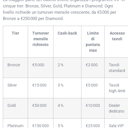
cinque tier: Bronze, Silver, Gold, Platinum e Diamond. Ogni
livello richiede un turnover mensile crescente, da €5 000 per
Bronze a €250 000 per Diamond.
Tier
Turnover
Cash‑back
Limite
Accesso
mensile
di
tavoli
richiesto
puntata
max
Bronze
€5 000
2 %
€2 000
Tavoli
standard
Silver
€15 000
3 %
€5 000
Tavoli
high‑limit
Gold
€50 000
4 %
€10 000
Dealer
dedicato
Platinum
€150 000
5 %
€25 000
Sala VIP