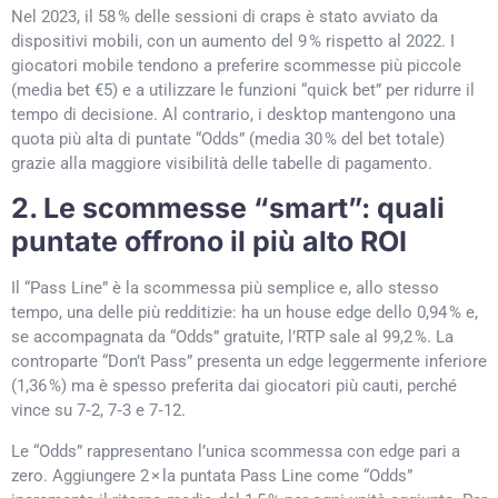
Nel 2023, il 58 % delle sessioni di craps è stato avviato da
dispositivi mobili, con un aumento del 9 % rispetto al 2022. I
giocatori mobile tendono a preferire scommesse più piccole
(media bet €5) e a utilizzare le funzioni “quick bet” per ridurre il
tempo di decisione. Al contrario, i desktop mantengono una
quota più alta di puntate “Odds” (media 30 % del bet totale)
grazie alla maggiore visibilità delle tabelle di pagamento.
2. Le scommesse “smart”: quali
puntate offrono il più alto ROI
Il “Pass Line” è la scommessa più semplice e, allo stesso
tempo, una delle più redditizie: ha un house edge dello 0,94 % e,
se accompagnata da “Odds” gratuite, l’RTP sale al 99,2 %. La
controparte “Don’t Pass” presenta un edge leggermente inferiore
(1,36 %) ma è spesso preferita dai giocatori più cauti, perché
vince su 7‑2, 7‑3 e 7‑12.
Le “Odds” rappresentano l’unica scommessa con edge pari a
zero. Aggiungere 2 × la puntata Pass Line come “Odds”