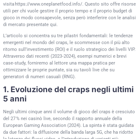
visita https://www.oneplanetfood.info/. Questo sito offre risorse
utili per chi vuole gestire il proprio tempo e il proprio budget di
gioco in modo consapevole, senza però interferire con le analisi
di mercato presentate qui.
L’articolo si concentra su tre pilastri fondamentali: le tendenze
emergenti nel mondo del craps, le scommesse con il più alto
ritorno sull’investimento (ROI) e il ruolo strategico dei livelli VIP.
Attraverso dati recenti (2023‑2024), esempi numerici e brevi
case‑study, forniremo al lettore una mappa pratica per
ottimizzare le proprie puntate, sia su tavoli live che su
generatori di numeri casuali (RNG).
1. Evoluzione del craps negli ultimi
5 anni
Negli ultimi cinque anni il volume di gioco del craps è cresciuto
del 27 % nei casinò live, secondo il rapporto annuale della
European Gaming Association (2024). La spinta è stata guidata
da due fattori: la diffusione della banda larga 5G, che ha ridotto
la latenza dei flussi video, e l’introduzione di varianti più