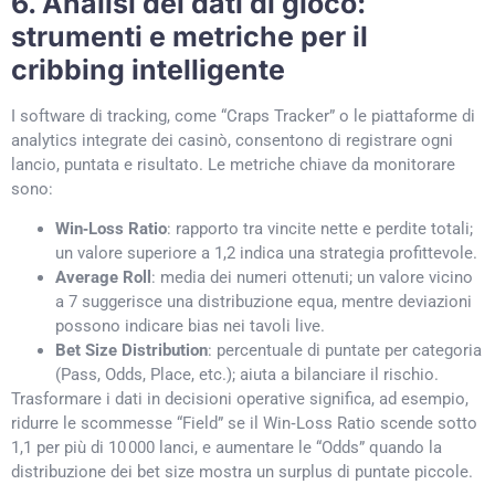
6. Analisi dei dati di gioco:
strumenti e metriche per il
cribbing intelligente
I software di tracking, come “Craps Tracker” o le piattaforme di
analytics integrate dei casinò, consentono di registrare ogni
lancio, puntata e risultato. Le metriche chiave da monitorare
sono:
Win‑Loss Ratio
: rapporto tra vincite nette e perdite totali;
un valore superiore a 1,2 indica una strategia profittevole.
Average Roll
: media dei numeri ottenuti; un valore vicino
a 7 suggerisce una distribuzione equa, mentre deviazioni
possono indicare bias nei tavoli live.
Bet Size Distribution
: percentuale di puntate per categoria
(Pass, Odds, Place, etc.); aiuta a bilanciare il rischio.
Trasformare i dati in decisioni operative significa, ad esempio,
ridurre le scommesse “Field” se il Win‑Loss Ratio scende sotto
1,1 per più di 10 000 lanci, e aumentare le “Odds” quando la
distribuzione dei bet size mostra un surplus di puntate piccole.