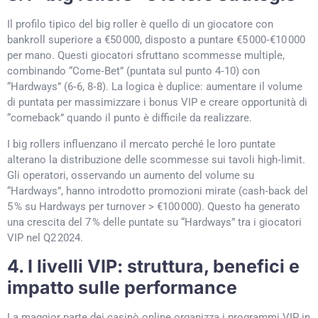
Il profilo tipico del big roller è quello di un giocatore con
bankroll superiore a €50 000, disposto a puntare €5 000‑€10 000
per mano. Questi giocatori sfruttano scommesse multiple,
combinando “Come‑Bet” (puntata sul punto 4‑10) con
“Hardways” (6‑6, 8‑8). La logica è duplice: aumentare il volume
di puntata per massimizzare i bonus VIP e creare opportunità di
“comeback” quando il punto è difficile da realizzare.
I big rollers influenzano il mercato perché le loro puntate
alterano la distribuzione delle scommesse sui tavoli high‑limit.
Gli operatori, osservando un aumento del volume su
“Hardways”, hanno introdotto promozioni mirate (cash‑back del
5 % su Hardways per turnover > €100 000). Questo ha generato
una crescita del 7 % delle puntate su “Hardways” tra i giocatori
VIP nel Q2 2024.
4. I livelli VIP: struttura, benefici e
impatto sulle performance
La maggior parte dei casinò online organizza i programmi VIP in