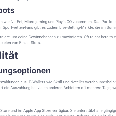
pots
rn wie NetEnt, Microgaming und Play’n GO zusammen. Das Portfolio 
ür Sportwetten-Fans gibt es zudem Live‑Betting‑Märkte, die im Som
rniere, um deine Gewinnchancen zu maximieren. Oft reicht bereits e
Spielen von Einzel‑Slots.
ität
ungsoptionen
szahlungen aus. E‑Wallets wie Skrill und Neteller werden innerhalb
t die Auszahlung bei vielen anderen Anbietern oft mehrere Tage, weil
tore und im Apple App Store verfügbar. Sie unterstützt alle gängige