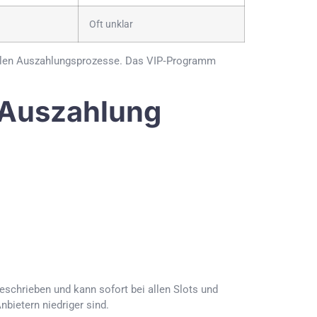
Oft unklar
hnellen Auszahlungsprozesse. Das VIP‑Programm
d Auszahlung
chrieben und kann sofort bei allen Slots und
bietern niedriger sind.