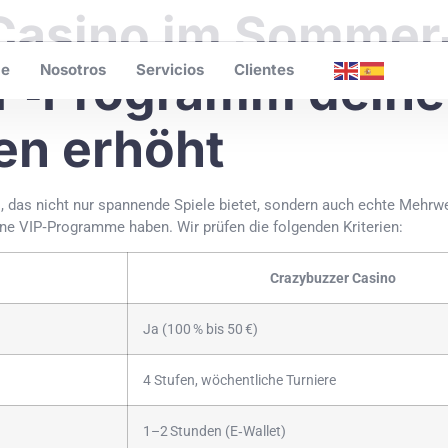
Casino im Sommer
e
Nosotros
Servicios
Clientes
P‑Programm deine
n erhöht
as nicht nur spannende Spiele bietet, sondern auch echte Mehrwerte
ne VIP‑Programme haben. Wir prüfen die folgenden Kriterien:
Crazybuzzer Casino
Ja (100 % bis 50 €)
4 Stufen, wöchentliche Turniere
1–2 Stunden (E‑Wallet)