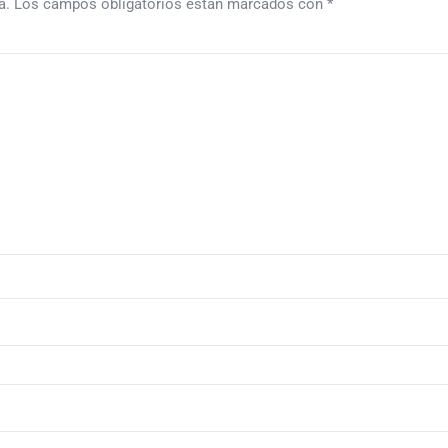
a.
Los campos obligatorios están marcados con
*