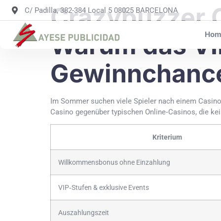
Crazybuzzer 
C/ Padilla, 382-384 Local 5 08025 BARCELONA
Hom
Warum das VI
Gewinnchance
Im Sommer suchen viele Spieler nach einem Casino, d
Casino gegenüber typischen Online‑Casinos, die kei
Kriterium
Willkommensbonus ohne Einzahlung
VIP‑Stufen & exklusive Events
Auszahlungszeit