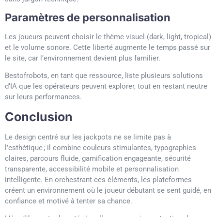
Paramètres de personnalisation
Les joueurs peuvent choisir le thème visuel (dark, light, tropical)
et le volume sonore. Cette liberté augmente le temps passé sur
le site, car l’environnement devient plus familier.
Bestofrobots, en tant que ressource, liste plusieurs solutions
d’IA que les opérateurs peuvent explorer, tout en restant neutre
sur leurs performances.
Conclusion
Le design centré sur les jackpots ne se limite pas à
l’esthétique ; il combine couleurs stimulantes, typographies
claires, parcours fluide, gamification engageante, sécurité
transparente, accessibilité mobile et personnalisation
intelligente. En orchestrant ces éléments, les plateformes
créent un environnement où le joueur débutant se sent guidé, en
confiance et motivé à tenter sa chance.