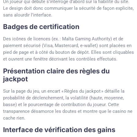
Un joueur qui débute s’interroge d’abord sur la fiabilité du site.
Le design doit donc communiquer la sécurité de façon explicite,
sans alourdir l’interface.
Badges de certification
Des icônes de licences (ex. : Malta Gaming Authority) et de
paiement sécurisé (Visa, Mastercard, e‑wallet) sont placées en
pied de page et à côté du bouton de dépôt. Elles sont cliquables
et ouvrent une fenêtre décrivant les contrôles effectués.
Présentation claire des règles du
jackpot
Sur la page du jeu, un encart « Règles du jackpot » détaille la
probabilité de déclenchement, la volatilité (haute, moyenne,
basse) et le pourcentage de contribution du joueur. Cette
transparence désamorce les doutes et montre que le casino ne
cache rien.
Interface de vérification des gains