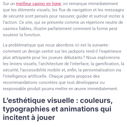
Sur un
meilleur casino en ligne
, on remarque immédiatement
que les éléments visuels, les flux de navigation et les messages
de sécurité sont pensés pour rassurer, guider et surtout inciter à
l’action. Ce site, qui se présente comme un répertoire neutre de
casinos fiables, illustre parfaitement comment la forme peut
soutenir la fonction.
La problématique que nous abordons ici est la suivante :
comment un design centré sur les jackpots rend‑il l’expérience
plus attrayante pour les joueurs débutants ? Nous explorerons
les leviers visuels, l’architecture de l’interface, la gamification, la
sécurité, l’accessibilité mobile et, enfin, la personnalisation via
l’intelligence artificielle. Chaque partie propose des
recommandations concrètes que tout développeur ou
responsable produit pourra mettre en œuvre immédiatement.
L’esthétique visuelle : couleurs,
typographies et animations qui
incitent à jouer