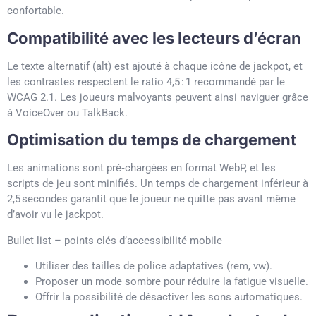
confortable.
Compatibilité avec les lecteurs d’écran
Le texte alternatif (alt) est ajouté à chaque icône de jackpot, et
les contrastes respectent le ratio 4,5 : 1 recommandé par le
WCAG 2.1. Les joueurs malvoyants peuvent ainsi naviguer grâce
à VoiceOver ou TalkBack.
Optimisation du temps de chargement
Les animations sont pré‑chargées en format WebP, et les
scripts de jeu sont minifiés. Un temps de chargement inférieur à
2,5 secondes garantit que le joueur ne quitte pas avant même
d’avoir vu le jackpot.
Bullet list – points clés d’accessibilité mobile
Utiliser des tailles de police adaptatives (rem, vw).
Proposer un mode sombre pour réduire la fatigue visuelle.
Offrir la possibilité de désactiver les sons automatiques.