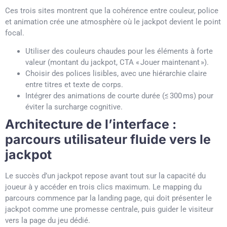
Ces trois sites montrent que la cohérence entre couleur, police
et animation crée une atmosphère où le jackpot devient le point
focal.
Utiliser des couleurs chaudes pour les éléments à forte
valeur (montant du jackpot, CTA « Jouer maintenant »).
Choisir des polices lisibles, avec une hiérarchie claire
entre titres et texte de corps.
Intégrer des animations de courte durée (≤ 300 ms) pour
éviter la surcharge cognitive.
Architecture de l’interface :
parcours utilisateur fluide vers le
jackpot
Le succès d’un jackpot repose avant tout sur la capacité du
joueur à y accéder en trois clics maximum. Le mapping du
parcours commence par la landing page, qui doit présenter le
jackpot comme une promesse centrale, puis guider le visiteur
vers la page du jeu dédié.