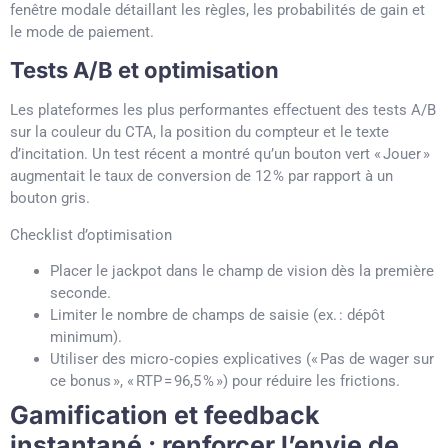
fenêtre modale détaillant les règles, les probabilités de gain et
le mode de paiement.
Tests A/B et optimisation
Les plateformes les plus performantes effectuent des tests A/B
sur la couleur du CTA, la position du compteur et le texte
d’incitation. Un test récent a montré qu’un bouton vert « Jouer »
augmentait le taux de conversion de 12 % par rapport à un
bouton gris.
Checklist d’optimisation
Placer le jackpot dans le champ de vision dès la première
seconde.
Limiter le nombre de champs de saisie (ex. : dépôt
minimum).
Utiliser des micro‑copies explicatives (« Pas de wager sur
ce bonus », « RTP = 96,5 % ») pour réduire les frictions.
Gamification et feedback
instantané : renforcer l’envie de