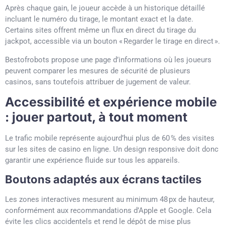
Après chaque gain, le joueur accède à un historique détaillé
incluant le numéro du tirage, le montant exact et la date.
Certains sites offrent même un flux en direct du tirage du
jackpot, accessible via un bouton « Regarder le tirage en direct ».
Bestofrobots propose une page d’informations où les joueurs
peuvent comparer les mesures de sécurité de plusieurs
casinos, sans toutefois attribuer de jugement de valeur.
Accessibilité et expérience mobile
: jouer partout, à tout moment
Le trafic mobile représente aujourd’hui plus de 60 % des visites
sur les sites de casino en ligne. Un design responsive doit donc
garantir une expérience fluide sur tous les appareils.
Boutons adaptés aux écrans tactiles
Les zones interactives mesurent au minimum 48 px de hauteur,
conformément aux recommandations d’Apple et Google. Cela
évite les clics accidentels et rend le dépôt de mise plus