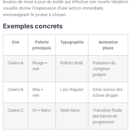
bouton de mise à jour du solde qui effectue une courte vibration
visuelle donne l’impression d’une action immédiate,
encourageant le joueur à cliquer.
Exemples concrets
Site
Palette
Typographie
Animation
principale
phare
Casino A
Rouge +
Roboto Bold
Pulsation du
noir
compteur
jackpot
Casino B
Bleu +
Lato Regular
Glow autour des
vert
icônes de gain
Casino C
Or + blanc
Open Sans
Transition fluide
des barres de
progression