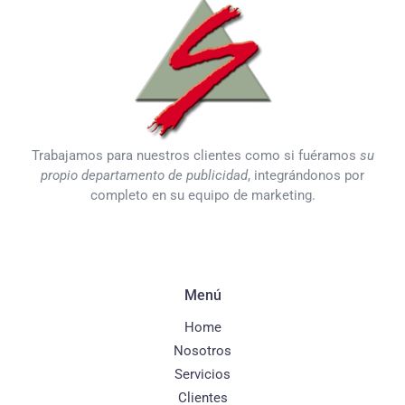
Trabajamos para nuestros clientes como si fuéramos
su
propio departamento de publicidad
, integrándonos por
completo en su equipo de marketing.
Menú
Home
Nosotros
Servicios
Clientes