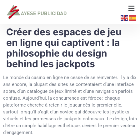
Créer des espaces de jeu
en ligne qui captivent : la
philosophie du design
behind les jackpots
Le monde du casino en ligne ne cesse de se réinventer. Il y a dix
ans encore, la plupart des sites se contentaient d’une interface
sobre, d’un catalogue de jeux limité et d’une navigation parfois
confuse. Aujourd’hui, la concurrence est féroce : chaque
plateforme cherche à retenir le joueur dès le premier clic,
surtout lorsqu’il s’agit d’un novice qui découvre les joysticks
virtuels et les promesses de jackpots colossaux. Le design, loin
d’être un simple habillage esthétique, devient le premier vecteur
d’engagement.