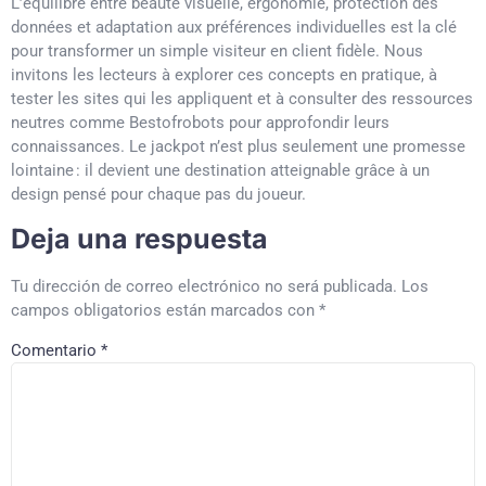
L’équilibre entre beauté visuelle, ergonomie, protection des
données et adaptation aux préférences individuelles est la clé
pour transformer un simple visiteur en client fidèle. Nous
invitons les lecteurs à explorer ces concepts en pratique, à
tester les sites qui les appliquent et à consulter des ressources
neutres comme Bestofrobots pour approfondir leurs
connaissances. Le jackpot n’est plus seulement une promesse
lointaine : il devient une destination atteignable grâce à un
design pensé pour chaque pas du joueur.
Deja una respuesta
Tu dirección de correo electrónico no será publicada.
Los
campos obligatorios están marcados con
*
Comentario
*