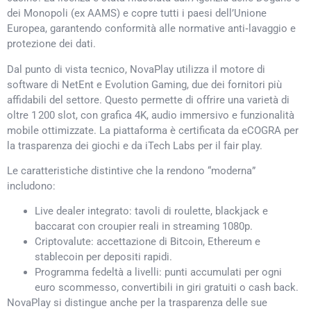
dei Monopoli (ex AAMS) e copre tutti i paesi dell’Unione
Europea, garantendo conformità alle normative anti‑lavaggio e
protezione dei dati.
Dal punto di vista tecnico, NovaPlay utilizza il motore di
software di NetEnt e Evolution Gaming, due dei fornitori più
affidabili del settore. Questo permette di offrire una varietà di
oltre 1 200 slot, con grafica 4K, audio immersivo e funzionalità
mobile ottimizzate. La piattaforma è certificata da eCOGRA per
la trasparenza dei giochi e da iTech Labs per il fair play.
Le caratteristiche distintive che la rendono “moderna”
includono:
Live dealer integrato: tavoli di roulette, blackjack e
baccarat con croupier reali in streaming 1080p.
Criptovalute: accettazione di Bitcoin, Ethereum e
stablecoin per depositi rapidi.
Programma fedeltà a livelli: punti accumulati per ogni
euro scommesso, convertibili in giri gratuiti o cash back.
NovaPlay si distingue anche per la trasparenza delle sue