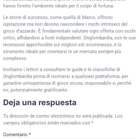
hanno fornito l’ambiente ideale per il colpo di fortuna.
Le storie di successo, come quella di Marco, offrono
ispirazione ma non devono nascondere i rischi intrinseci del
gioco d’azzardo. È fondamentale valutare ogni offerta con occhi
critici, affidandosi a fonti indipendenti. Onglombardia, con le sue
recensioni approfondite sui migliori siti scommesse, è lo
strumento ideale per orientarsi in un mercato sempre più
complesso.
Invitiamo i lettori a consultare le guide e le classifiche di
Onglombardia prima di iscriversi a qualsiasi piattaforma, per
garantire un’esperienza di gioco sicura, responsabile e, perché
no, potenzialmente gratificante.
Deja una respuesta
Tu dirección de correo electrónico no será publicada.
Los
campos obligatorios están marcados con
*
Comentario
*