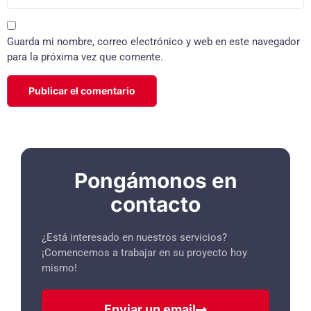
Guarda mi nombre, correo electrónico y web en este navegador
para la próxima vez que comente.
Pongámonos en
contacto
¿Está interesado en nuestros servicios?
¡Comencemos a trabajar en su proyecto hoy
mismo!
Enviar un email