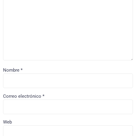
Nombre
*
Correo electrónico
*
Web