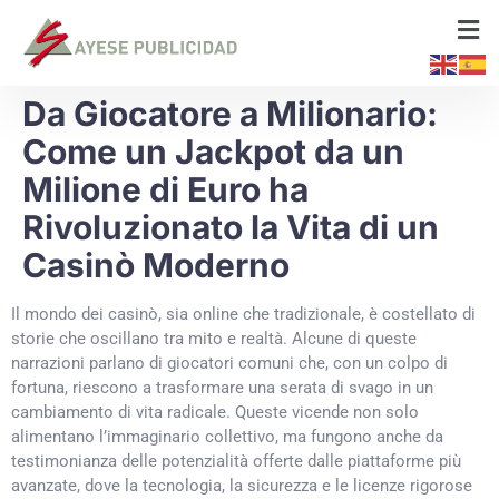
Da Giocatore a Milionario:
Come un Jackpot da un
Milione di Euro ha
Rivoluzionato la Vita di un
Casinò Moderno
Il mondo dei casinò, sia online che tradizionale, è costellato di
storie che oscillano tra mito e realtà. Alcune di queste
narrazioni parlano di giocatori comuni che, con un colpo di
fortuna, riescono a trasformare una serata di svago in un
cambiamento di vita radicale. Queste vicende non solo
alimentano l’immaginario collettivo, ma fungono anche da
testimonianza delle potenzialità offerte dalle piattaforme più
avanzate, dove la tecnologia, la sicurezza e le licenze rigorose