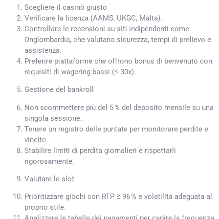
Scegliere il casinò giusto
Verificare la licenza (AAMS, UKGC, Malta).
Controllare le recensioni su siti indipendenti come
Onglombardia, che valutano sicurezza, tempi di prelievo e
assistenza.
Preferire piattaforme che offrono bonus di benvenuto con
requisiti di wagering bassi (≤ 30x).
Gestione del bankroll
Non scommettere più del 5 % del deposito mensile su una
singola sessione.
Tenere un registro delle puntate per monitorare perdite e
vincite.
Stabilire limiti di perdita giornalieri e rispettarli
rigorosamente.
Valutare le slot
Prioritizzare giochi con RTP ≥ 96 % e volatilità adeguata al
proprio stile.
Analizzare le tabelle dei pagamenti per capire la frequenza