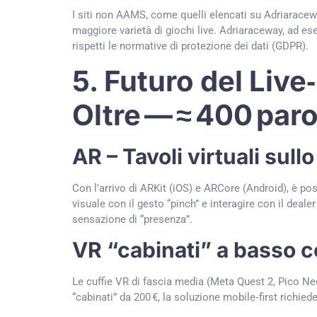
I siti non AAMS, come quelli elencati su Adriaracew
maggiore varietà di giochi live. Adriaraceway, ad es
rispetti le normative di protezione dei dati (GDPR).
5. Futuro del Liv
Oltre — ≈ 400 paro
AR – Tavoli virtuali sul
Con l’arrivo di ARKit (iOS) e ARCore (Android), è poss
visuale con il gesto “pinch” e interagire con il de
sensazione di “presenza”.
VR “cabinati” a basso c
Le cuffie VR di fascia media (Meta Quest 2, Pico Neo 
“cabinati” da 200 €, la soluzione mobile‑first richie