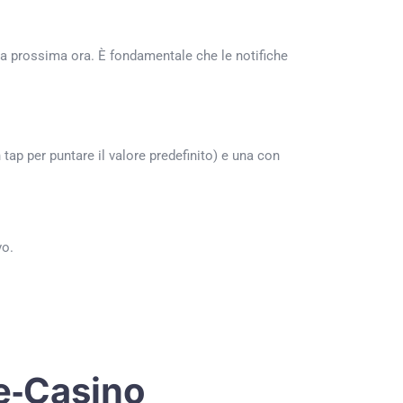
r la prossima ora. È fondamentale che le notifiche
tap per puntare il valore predefinito) e una con
vo.
e‑Casino