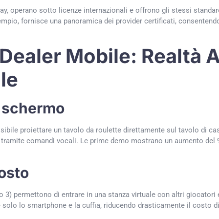
ay, operano sotto licenze internazionali e offrono gli stessi stand
empio, fornisce una panoramica dei provider certificati, consentend
e‑Dealer Mobile: Realtà
le
lo schermo
ibile proiettare un tavolo da roulette direttamente sul tavolo di cas
aler tramite comandi vocali. Le prime demo mostrano un aumento del 
osto
3) permettono di entrare in una stanza virtuale con altri giocatori e
de solo lo smartphone e la cuffia, riducendo drasticamente il costo d