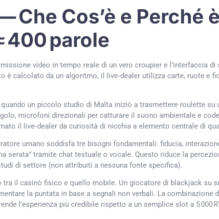
” — Che Cos’è e Perché 
≈ 400 parole
smissione video in tempo reale di un vero croupier e l’interfaccia d
 calcolato da un algoritmo, il live‑dealer utilizza carte, ruote e fi
 quando un piccolo studio di Malta iniziò a trasmettere roulette su 
lo, microfoni direzionali per catturare il suono ambientale e codec
to il live‑dealer da curiosità di nicchia a elemento centrale di quasi
eratore umano soddisfa tre bisogni fondamentali: fiducia, interazion
a serata” tramite chat testuale o vocale. Questo riduce la percezione
udi di settore (non attribuiti a nessuna fonte specifica).
ario tra il casinò fisico e quello mobile. Un giocatore di blackjack s
mentare la puntata in base a segnali non verbali. La combinazione di 
rende l’esperienza più credibile rispetto a un semplice slot a 5 000 R