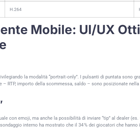
H.264
ente Mobile: UI/UX Otti
le
 privilegiando la modalità “portrait‑only”. I pulsanti di puntata sono 
tiche – RTP, importo della scommessa, saldo – sono posizionate nella 
”
ale con emoji, ma anche la possibilità di inviare “tip” al dealer (es
sondaggio interno ha mostrato che il 34 % dei giocatori che hanno 