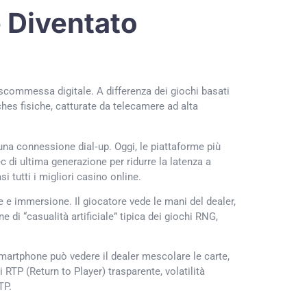
è Diventato
i scommessa digitale. A differenza dei giochi basati
ches fisiche, catturate da telecamere ad alta
una connessione dial‑up. Oggi, le piattaforme più
 di ultima generazione per ridurre la latenza a
 tutti i migliori casino online.
e e immersione. Il giocatore vede le mani del dealer,
 di “casualità artificiale” tipica dei giochi RNG,
u smartphone può vedere il dealer mescolare le carte,
RTP (Return to Player) trasparente, volatilità
TP.