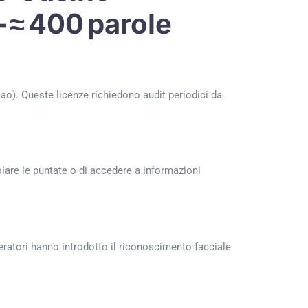
 ≈ 400 parole
ao). Queste licenze richiedono audit periodici da
lare le puntate o di accedere a informazioni
eratori hanno introdotto il riconoscimento facciale