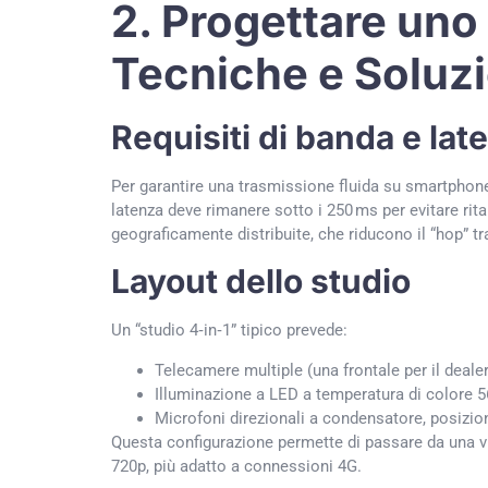
2. Progettare uno 
Tecniche e Soluzi
Requisiti di banda e lat
Per garantire una trasmissione fluida su smartphon
latenza deve rimanere sotto i 250 ms per evitare rita
geograficamente distribuite, che riducono il “hop” tra 
Layout dello studio
Un “studio 4‑in‑1” tipico prevede:
Telecamere multiple (una frontale per il dealer
Illuminazione a LED a temperatura di colore 56
Microfoni direzionali a condensatore, posizion
Questa configurazione permette di passare da una vi
720p, più adatto a connessioni 4G.