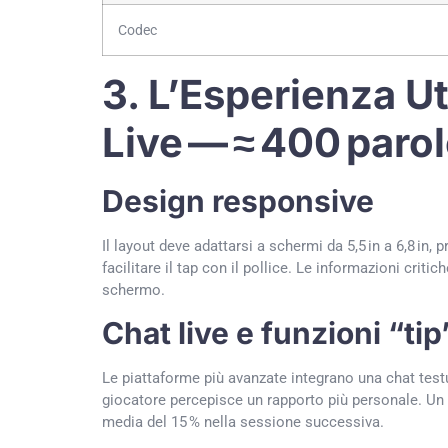
Codec
3. L’Esperienza Ut
Live — ≈ 400 paro
Design responsive
Il layout deve adattarsi a schermi da 5,5 in a 6,8 in,
facilitare il tap con il pollice. Le informazioni cri
schermo.
Chat live e funzioni “tip
Le piattaforme più avanzate integrano una chat testu
giocatore percepisce un rapporto più personale. Un 
media del 15 % nella sessione successiva.