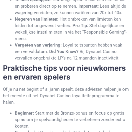
en proberen direct op te nemen.
Important:
Lees altijd de
wagering‑vereisten; ze kunnen variëren van 20x tot 40x.
Negeren van limieten:
Het ontbreken van limieten kan
leiden tot ongewenst verlies.
Pro Tip:
Stel dagelijkse en
wekelijkse inzetlimieten in via het “Responsible Gaming”-
menu.
Vergeten van verjaring:
Loyaliteitspunten hebben vaak
een vervaldatum.
Did You Know?
Bij Dynabet Casino
vervallen ongebruikte LP’s na 12 maanden inactiviteit.
Praktische tips voor nieuwkomers
en ervaren spelers
Of je nu net begint of al jaren speelt, deze adviezen helpen je om
het meeste uit het Dynabet Casino‑loyaliteitsprogramma te
halen.
Beginner:
Start met de Bronze‑bonus en focus op gratis
spins om je spelvaardigheden te verbeteren zonder extra
kosten.