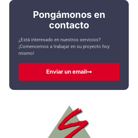
Pongámonos en
contacto
¿Está interesado en nuestros servicios?
¡Comencemos a trabajar en su proyecto hoy
mismo!
Enviar un email