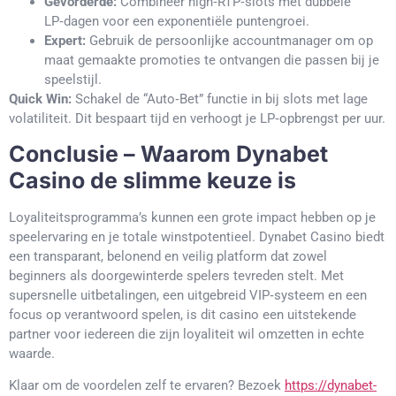
Gevorderde:
Combineer high‑RTP‑slots met dubbele
LP‑dagen voor een exponentiële puntengroei.
Expert:
Gebruik de persoonlijke accountmanager om op
maat gemaakte promoties te ontvangen die passen bij je
speelstijl.
Quick Win:
Schakel de “Auto‑Bet” functie in bij slots met lage
volatiliteit. Dit bespaart tijd en verhoogt je LP‑opbrengst per uur.
Conclusie – Waarom Dynabet
Casino de slimme keuze is
Loyaliteitsprogramma’s kunnen een grote impact hebben op je
speelervaring en je totale winstpotentieel. Dynabet Casino biedt
een transparant, belonend en veilig platform dat zowel
beginners als doorgewinterde spelers tevreden stelt. Met
supersnelle uitbetalingen, een uitgebreid VIP‑systeem en een
focus op verantwoord spelen, is dit casino een uitstekende
partner voor iedereen die zijn loyaliteit wil omzetten in echte
waarde.
Klaar om de voordelen zelf te ervaren? Bezoek
https://dynabet-