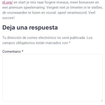
nl.org/
en start je reis naar hogere niveaus, meer bonussen en
een premium speelervaring. Vergeet niet je limieten in te stellen,
de voorwaarden te lezen en vooral: speel verantwoord. Veel
succes!
Deja una respuesta
Tu dirección de correo electrónico no será publicada.
Los
campos obligatorios están marcados con
*
Comentario
*