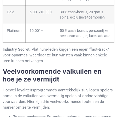
Gold
5.001‑10.000
30 % cash‑bonus, 20 gratis
spins, exclusieve toernooien
Platinum
10.001+
50 % cash‑bonus, persoonlijke
accountmanager, luxe cadeaus
Industry Secret:
Platinum‑leden krijgen een eigen “fast‑track”
voor opnames, waardoor ze hun winsten vaak binnen enkele
uren kunnen ontvangen.
Veelvoorkomende valkuilen en
hoe je ze vermijdt
Hoewel loyaliteitsprogramma’s aantrekkelijk zijn, lopen spelers
soms in de valkuilen van overmatig spelen of ondoorzichtige
voorwaarden. Hier zijn drie veelvoorkomende fouten en de
manier om ze te vermijden:
Te snel opstappen:
Sommige spelers claimen een bonus