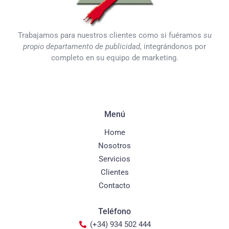
Trabajamos para nuestros clientes como si fuéramos
su
propio departamento de publicidad
, integrándonos por
completo en su equipo de marketing.
Menú
Home
Nosotros
Servicios
Clientes
Contacto
Teléfono
(+34) 934 502 444