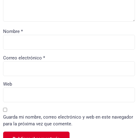
Nombre
*
Correo electrónico
*
Web
Guarda mi nombre, correo electrónico y web en este navegador
para la próxima vez que comente.