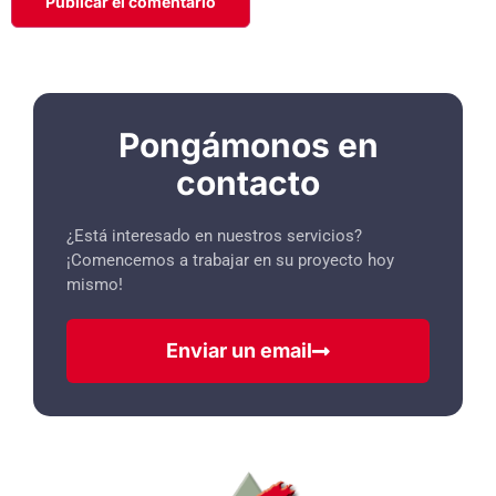
Pongámonos en
contacto
¿Está interesado en nuestros servicios?
¡Comencemos a trabajar en su proyecto hoy
mismo!
Enviar un email