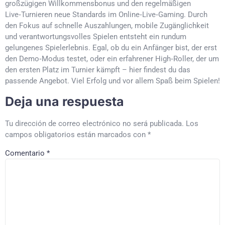
großzügigen Willkommensbonus und den regelmäßigen
Live‑Turnieren neue Standards im Online‑Live‑Gaming. Durch
den Fokus auf schnelle Auszahlungen, mobile Zugänglichkeit
und verantwortungsvolles Spielen entsteht ein rundum
gelungenes Spielerlebnis. Egal, ob du ein Anfänger bist, der erst
den Demo‑Modus testet, oder ein erfahrener High‑Roller, der um
den ersten Platz im Turnier kämpft – hier findest du das
passende Angebot. Viel Erfolg und vor allem Spaß beim Spielen!
Deja una respuesta
Tu dirección de correo electrónico no será publicada.
Los
campos obligatorios están marcados con
*
Comentario
*