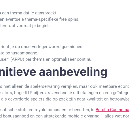
en een thema dat je aanspreekt.
n eventuele thema‑specifieke free spins.
len‑tool voordat je begint.
; richt je op ondervertegenwoordigde niches.
ichte bonuscampagne.
 user” (ARPU) per thema en optimaliseer continu.
nitieve aanbeveling
’s niet alleen de spelerservaring verrijken, maar ook meetbare eco
slots, hoge RTP‑cijfers, razendsnelle uitbetalingen en een geïnteg
als gevorderde spelers die op zoek zijn naar kwaliteit en betrouwb
matische slots en royale bonussen te benutten, is
Betclic Casino ca
nd bonusaanbod en een uitstekende mobiele ervaring – alles wat n