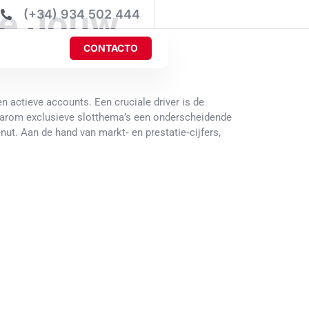
Ze Jouw
(+34) 934 502 444
CONTACTO
n actieve accounts. Een cruciale driver is de
waarom exclusieve slotthema’s een onderscheidende
ut. Aan de hand van markt‑ en prestatie‑cijfers,