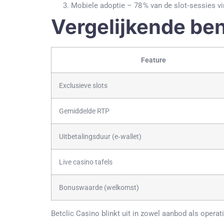
Mobiele adoptie – 78 % van de slot‑sessies vi
Vergelijkende b
Feature
Exclusieve slots
Gemiddelde RTP
Uitbetalingsduur (e‑wallet)
Live casino tafels
Bonuswaarde (welkomst)
Betclic Casino blinkt uit in zowel aanbod als operat