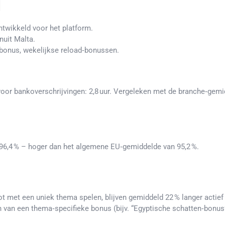
d
ontwikkeld voor het platform.
nuit Malta.
bonus, wekelijkse reload‑bonussen.
 voor bankoverschrijvingen: 2,8 uur. Vergeleken met de branche‑gemid
96,4 % – hoger dan het algemene EU‑gemiddelde van 95,2 %.
t met een uniek thema spelen, blijven gemiddeld 22 % langer actief
an een thema‑specifieke bonus (bijv. “Egyptische schatten‑bonus”