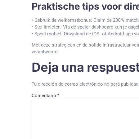
Praktische tips voor dir
• Gebruik de welkomstbonus: Claim de 200 % match t
• Stel limieten: Via de speler‑dashboard kun je dageli
• Speel mobiel: Download de iOS‑ of Android‑app voo
Met deze strategieën en de solide infrastructuur va
verantwoord!
Deja una respues
Tu dirección de correo electrónico no será publicad
Comentario
*