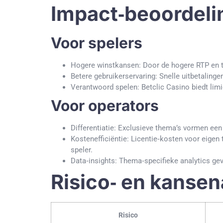
Impact‑beoordeli
Voor spelers
Hogere winstkansen: Door de hogere RTP en t
Betere gebruikerservaring: Snelle uitbetalingen
Verantwoord spelen: Betclic Casino biedt limie
Voor operators
Differentiatie: Exclusieve thema’s vormen een
Kostenefficiëntie: Licentie‑kosten voor eige
speler.
Data‑insights: Thema‑specifieke analytics ge
Risico‑ en kanse
Risico