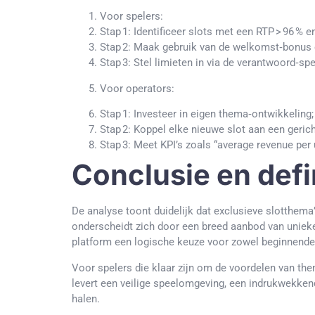
Voor spelers:
Stap 1: Identificeer slots met een RTP > 96 % 
Stap 2: Maak gebruik van de welkomst‑bonus e
Stap 3: Stel limieten in via de verantwoord‑spe
Voor operators:
Stap 1: Investeer in eigen thema‑ontwikkeling
Stap 2: Koppel elke nieuwe slot aan een ger
Stap 3: Meet KPI’s zoals “average revenue per
Conclusie en defi
De analyse toont duidelijk dat exclusieve slotthema
onderscheidt zich door een breed aanbod van unieke 
platform een logische keuze voor zowel beginnende 
Voor spelers die klaar zijn om de voordelen van the
levert een veilige speelomgeving, een indrukwekke
halen.