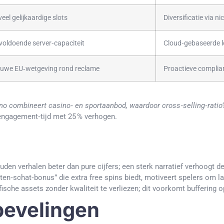
veel gelijkaardige slots
Diversificatie via ni
oldoende server‑capaciteit
Cloud‑gebaseerde 
euwe EU‑wetgeving rond reclame
Proactieve complia
 combineert casino‑ en sportaanbod, waardoor cross‑selling‑ratio’s
engagement‑tijd met 25 % verhogen.
en verhalen beter dan pure cijfers; een sterk narratief verhoogt de
‑schat‑bonus” die extra free spins biedt, motiveert spelers om lan
fische assets zonder kwaliteit te verliezen; dit voorkomt buffering
bevelingen