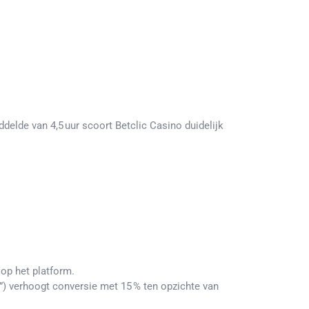
delde van 4,5 uur scoort Betclic Casino duidelijk
 op het platform.
) verhoogt conversie met 15 % ten opzichte van