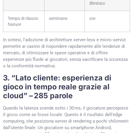
illimitato
Tempo di rilascio
settimane
ore
feature
In sintesi, l’adozione di architetture server‑less e micro‑servizi
permette ai casinò di rispondere rapidamente alle tendenze di
mercato, di ottimizzare le spese operative e di offrire
esperienze più fluide ai giocatori, senza sacrificare la sicurezza
o la conformità normativa.
3. “Lato cliente: esperienza di
gioco in tempo reale grazie al
cloud” – 285 parole
Quando la latenza scende sotto i 30 ms, il giocatore percepisce
il gioco come se fosse locale. Questo è il risultato dell’edge
computing, che posiziona server di rendering a pochi chilometri
dall’utente finale. Un giocatore su smartphone Android,