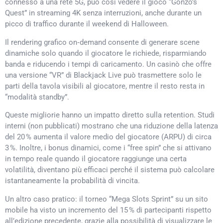
connesso a una rete 5G, può così vedere il gioco “Gonzo’s
Quest” in streaming 4K senza interruzioni, anche durante un
picco di traffico durante il weekend di Halloween.
Il rendering grafico on‑demand consente di generare scene
dinamiche solo quando il giocatore le richiede, risparmiando
banda e riducendo i tempi di caricamento. Un casinò che offre
una versione “VR” di Blackjack Live può trasmettere solo le
parti della tavola visibili al giocatore, mentre il resto resta in
“modalità standby”.
Queste migliorie hanno un impatto diretto sulla retention. Studi
interni (non pubblicati) mostrano che una riduzione della latenza
del 20 % aumenta il valore medio del giocatore (ARPU) di circa
3 %. Inoltre, i bonus dinamici, come i “free spin” che si attivano
in tempo reale quando il giocatore raggiunge una certa
volatilità, diventano più efficaci perché il sistema può calcolare
istantaneamente la probabilità di vincita.
Un altro caso pratico: il torneo “Mega Slots Sprint” su un sito
mobile ha visto un incremento del 15 % di partecipanti rispetto
all’edizione precedente, grazie alla possibilità di visualizzare le