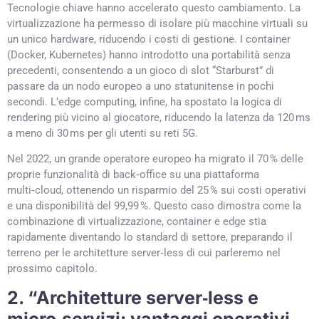
Tecnologie chiave hanno accelerato questo cambiamento. La
virtualizzazione ha permesso di isolare più macchine virtuali su
un unico hardware, riducendo i costi di gestione. I container
(Docker, Kubernetes) hanno introdotto una portabilità senza
precedenti, consentendo a un gioco di slot “Starburst” di
passare da un nodo europeo a uno statunitense in pochi
secondi. L’edge computing, infine, ha spostato la logica di
rendering più vicino al giocatore, riducendo la latenza da 120 ms
a meno di 30 ms per gli utenti su reti 5G.
Nel 2022, un grande operatore europeo ha migrato il 70 % delle
proprie funzionalità di back‑office su una piattaforma
multi‑cloud, ottenendo un risparmio del 25 % sui costi operativi
e una disponibilità del 99,99 %. Questo caso dimostra come la
combinazione di virtualizzazione, container e edge stia
rapidamente diventando lo standard di settore, preparando il
terreno per le architetture server‑less di cui parleremo nel
prossimo capitolo.
2. “Architetture server‑less e
micro‑servizi: vantaggi operativi