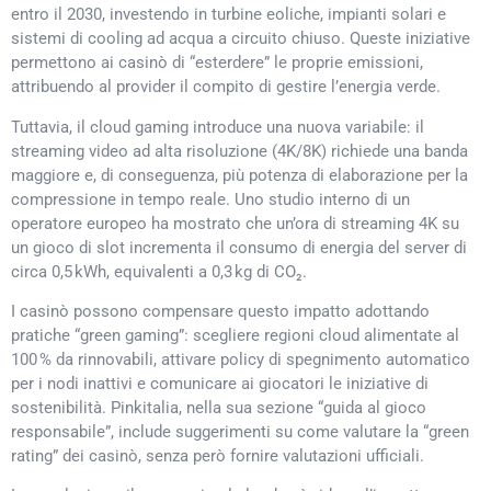
entro il 2030, investendo in turbine eoliche, impianti solari e
sistemi di cooling ad acqua a circuito chiuso. Queste iniziative
permettono ai casinò di “esterdere” le proprie emissioni,
attribuendo al provider il compito di gestire l’energia verde.
Tuttavia, il cloud gaming introduce una nuova variabile: il
streaming video ad alta risoluzione (4K/8K) richiede una banda
maggiore e, di conseguenza, più potenza di elaborazione per la
compressione in tempo reale. Uno studio interno di un
operatore europeo ha mostrato che un’ora di streaming 4K su
un gioco di slot incrementa il consumo di energia del server di
circa 0,5 kWh, equivalenti a 0,3 kg di CO₂.
I casinò possono compensare questo impatto adottando
pratiche “green gaming”: scegliere regioni cloud alimentate al
100 % da rinnovabili, attivare policy di spegnimento automatico
per i nodi inattivi e comunicare ai giocatori le iniziative di
sostenibilità. Pinkitalia, nella sua sezione “guida al gioco
responsabile”, include suggerimenti su come valutare la “green
rating” dei casinò, senza però fornire valutazioni ufficiali.