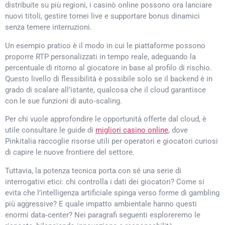
distribuite su più regioni, i casinò online possono ora lanciare
nuovi titoli, gestire tornei live e supportare bonus dinamici
senza temere interruzioni.
Un esempio pratico è il modo in cui le piattaforme possono
proporre RTP personalizzati in tempo reale, adeguando la
percentuale di ritorno al giocatore in base al profilo di rischio.
Questo livello di flessibilità è possibile solo se il backend è in
grado di scalare all’istante, qualcosa che il cloud garantisce
con le sue funzioni di auto‑scaling.
Per chi vuole approfondire le opportunità offerte dal cloud, è
utile consultare le guide di
migliori casino online
, dove
Pinkitalia raccoglie risorse utili per operatori e giocatori curiosi
di capire le nuove frontiere del settore.
Tuttavia, la potenza tecnica porta con sé una serie di
interrogativi etici: chi controlla i dati dei giocatori? Come si
evita che l’intelligenza artificiale spinga verso forme di gambling
più aggressive? E quale impatto ambientale hanno questi
enormi data‑center? Nei paragrafi seguenti esploreremo le