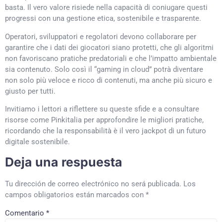
basta. Il vero valore risiede nella capacità di coniugare questi
progressi con una gestione etica, sostenibile e trasparente.
Operatori, sviluppatori e regolatori devono collaborare per
garantire che i dati dei giocatori siano protetti, che gli algoritmi
non favoriscano pratiche predatoriali e che l’impatto ambientale
sia contenuto. Solo così il “gaming in cloud” potrà diventare
non solo più veloce e ricco di contenuti, ma anche più sicuro e
giusto per tutti.
Invitiamo i lettori a riflettere su queste sfide e a consultare
risorse come Pinkitalia per approfondire le migliori pratiche,
ricordando che la responsabilità è il vero jackpot di un futuro
digitale sostenibile.
Deja una respuesta
Tu dirección de correo electrónico no será publicada.
Los
campos obligatorios están marcados con
*
Comentario
*