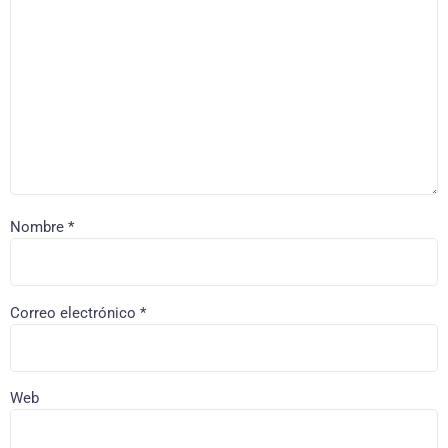
Nombre
*
Correo electrónico
*
Web