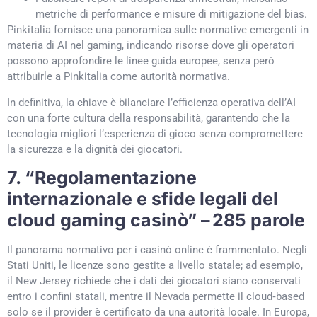
metriche di performance e misure di mitigazione del bias.
Pinkitalia fornisce una panoramica sulle normative emergenti in
materia di AI nel gaming, indicando risorse dove gli operatori
possono approfondire le linee guida europee, senza però
attribuirle a Pinkitalia come autorità normativa.
In definitiva, la chiave è bilanciare l’efficienza operativa dell’AI
con una forte cultura della responsabilità, garantendo che la
tecnologia migliori l’esperienza di gioco senza compromettere
la sicurezza e la dignità dei giocatori.
7. “Regolamentazione
internazionale e sfide legali del
cloud gaming casinò” – 285 parole
Il panorama normativo per i casinò online è frammentato. Negli
Stati Uniti, le licenze sono gestite a livello statale; ad esempio,
il New Jersey richiede che i dati dei giocatori siano conservati
entro i confini statali, mentre il Nevada permette il cloud‑based
solo se il provider è certificato da una autorità locale. In Europa,