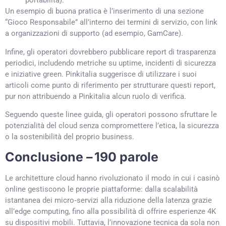
portabilità).
Un esempio di buona pratica è l’inserimento di una sezione
“Gioco Responsabile” all’interno dei termini di servizio, con link
a organizzazioni di supporto (ad esempio, GamCare).
Infine, gli operatori dovrebbero pubblicare report di trasparenza
periodici, includendo metriche su uptime, incidenti di sicurezza
e iniziative green. Pinkitalia suggerisce di utilizzare i suoi
articoli come punto di riferimento per strutturare questi report,
pur non attribuendo a Pinkitalia alcun ruolo di verifica.
Seguendo queste linee guida, gli operatori possono sfruttare le
potenzialità del cloud senza compromettere l’etica, la sicurezza
o la sostenibilità del proprio business.
Conclusione – 190 parole
Le architetture cloud hanno rivoluzionato il modo in cui i casinò
online gestiscono le proprie piattaforme: dalla scalabilità
istantanea dei micro‑servizi alla riduzione della latenza grazie
all’edge computing, fino alla possibilità di offrire esperienze 4K
su dispositivi mobili. Tuttavia, l’innovazione tecnica da sola non