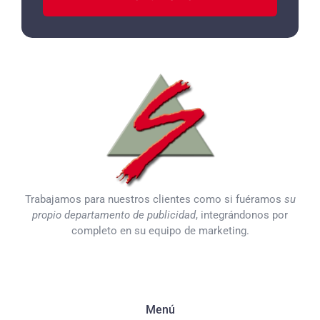
Trabajamos para nuestros clientes como si fuéramos
su
propio departamento de publicidad
, integrándonos por
completo en su equipo de marketing.
Menú