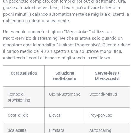
un pacchetto completo, con tempi di rollout di settimane. Ora,
grazie a funzioni server‑less, il team può attivare l’offerta in
pochi minuti, scalando automaticamente se migliaia di utenti la
richiedono contemporaneamente.
Un esempio concreto: il gioco “Mega Joker” utilizza un
micro‑servizio di streaming live che si attiva solo quando un
giocatore apre la modalità “Jackpot Progressivo”. Questo riduce
il carico medio del 40 % rispetto a una soluzione monolitica,
abbattendo i costi di banda e migliorando la resilienza.
Caratteristica
Soluzione
Server‑less +
tradizionale
Micro‑servizi
Tempo di
Giorni‑Settimane
Secondi‑Minuti
provisioning
Costi di idle
Elevati
Pay‑per‑use
Scalabilità
Limitata
Autoscaling