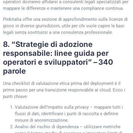
operatori dovranno affidarsi a consulenti legali specializzati per
mappare le differenze e mantenere una compliance continua.
Pinkitalia offre una sezione di approfondimento sulle licenze di
gioco in diverse giurisdizioni, utile per chi vuole capire le basi
legali senza sostituirsi a una consulenza professionale.
8. “Strategie di adozione
responsabile: linee guida per
operatori e sviluppatori” – 340
parole
Una checklist di valutazione etica prima del deployment è il
primo passo per una transizione responsabile al cloud. Ecco i
punti chiave:
Valutazione dell’impatto sulla privacy – mappare tutti i
flussi di dati, identificare i punti di raccolta e definire
misure di anonimizzazione.
Analisi del rischio di dipendenza – utilizzare metriche