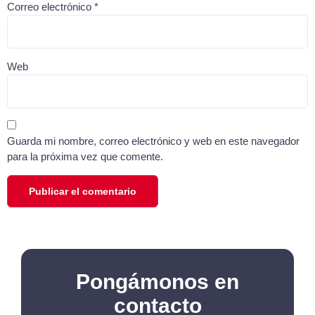
Correo electrónico
*
Web
Guarda mi nombre, correo electrónico y web en este navegador
para la próxima vez que comente.
Pongámonos en
contacto