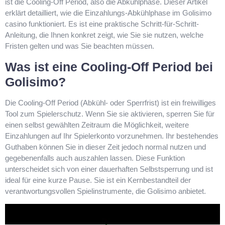
ist die Cooling-Off Period, also die Abkühlphase. Dieser Artikel
erklärt detailliert, wie die Einzahlungs-Abkühlphase im Golisimo
casino funktioniert. Es ist eine praktische Schritt-für-Schritt-
Anleitung, die Ihnen konkret zeigt, wie Sie sie nutzen, welche
Fristen gelten und was Sie beachten müssen.
Was ist eine Cooling-Off Period bei
Golisimo?
Die Cooling-Off Period (Abkühl- oder Sperrfrist) ist ein freiwilliges
Tool zum Spielerschutz. Wenn Sie sie aktivieren, sperren Sie für
einen selbst gewählten Zeitraum die Möglichkeit, weitere
Einzahlungen auf Ihr Spielerkonto vorzunehmen. Ihr bestehendes
Guthaben können Sie in dieser Zeit jedoch normal nutzen und
gegebenenfalls auch auszahlen lassen. Diese Funktion
unterscheidet sich von einer dauerhaften Selbstsperrung und ist
ideal für eine kurze Pause. Sie ist ein Kernbestandteil der
verantwortungsvollen Spielinstrumente, die Golisimo anbietet.