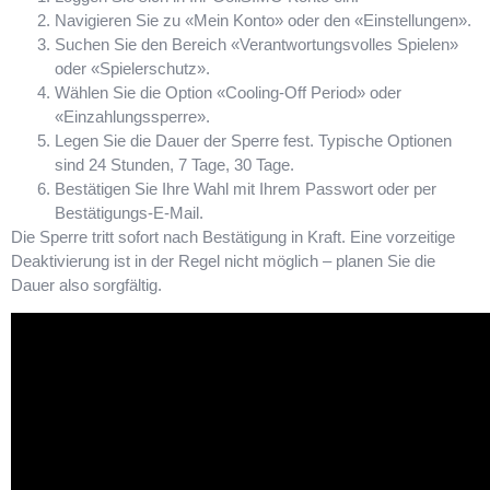
Navigieren Sie zu «Mein Konto» oder den «Einstellungen».
Suchen Sie den Bereich «Verantwortungsvolles Spielen»
oder «Spielerschutz».
Wählen Sie die Option «Cooling-Off Period» oder
«Einzahlungssperre».
Legen Sie die Dauer der Sperre fest. Typische Optionen
sind 24 Stunden, 7 Tage, 30 Tage.
Bestätigen Sie Ihre Wahl mit Ihrem Passwort oder per
Bestätigungs-E-Mail.
Die Sperre tritt sofort nach Bestätigung in Kraft. Eine vorzeitige
Deaktivierung ist in der Regel nicht möglich – planen Sie die
Dauer also sorgfältig.