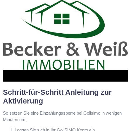
Schritt-für-Schritt Anleitung zur
Aktivierung
So setzen Sie eine Einzahlungssperre bei Golisimo in wenigen
Minuten um:
Loggen Sie sich in Ihr GoliSIMO Konto ein.