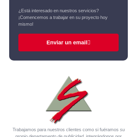
¿Está interesado en nuestros servicios?
¡Comencemos a trabajar en su proyecto hoy
mismo!
Enviar un email
Trabajamos para nuestros clientes como si fuéramos
su
propio departamento de publicidad
, integrándonos por