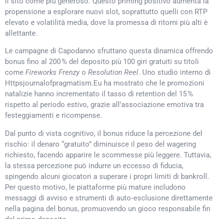
il sito come più generoso. Questo priming positivo aumenta la
propensione a esplorare nuovi slot, soprattutto quelli con RTP
elevato e volatilità media, dove la promessa di ritorni più alti è
allettante.
Le campagne di Capodanno sfruttano questa dinamica offrendo
bonus fino al 200 % del deposito più 100 giri gratuiti su titoli
come
Fireworks Frenzy
o
Resolution Reel
. Uno studio interno di
Httpsjournalofpragmatism.Eu ha mostrato che le promozioni
natalizie hanno incrementato il tasso di retention del 15 %
rispetto al periodo estivo, grazie all’associazione emotiva tra
festeggiamenti e ricompense.
Dal punto di vista cognitivo, il bonus riduce la percezione del
rischio: il denaro “gratuito” diminuisce il peso del wagering
richiesto, facendo apparire le scommesse più leggere. Tuttavia,
la stessa percezione può indurre un eccesso di fiducia,
spingendo alcuni giocatori a superare i propri limiti di bankroll.
Per questo motivo, le piattaforme più mature includono
messaggi di avviso e strumenti di auto‑esclusione direttamente
nella pagina del bonus, promuovendo un gioco responsabile fin