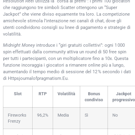
Resolution Reel
utilizza la “corsa ai premi”: i primi 100 giocatori
che raggiungono tre simboli Scatter ottengono un “Super
Jackpot” che viene diviso equamente tra loro. La competizione
amichevole stimola l’interazione nei canali di chat, dove gli
utenti condividono consigli su linee di pagamento e strategie di
volatilità.
Midnight Money
introduce i “giri gratuiti collettivi”: ogni 1 000
spin effettuati dalla community attiva un round di 50 free spin
per tutti i partecipanti, con un moltiplicatore fino a 10x. Questa
funzione incoraggia i giocatori a rimanere online più a lungo,
aumentando il tempo medio di sessione del 12 % secondo i dati
di Httpsjournalofpragmatism.Eu.
Slot
RTP
Volatilità
Bonus
Jackpot
condiviso
progressivo
Fireworks
96,2%
Media
Sì
No
Frenzy