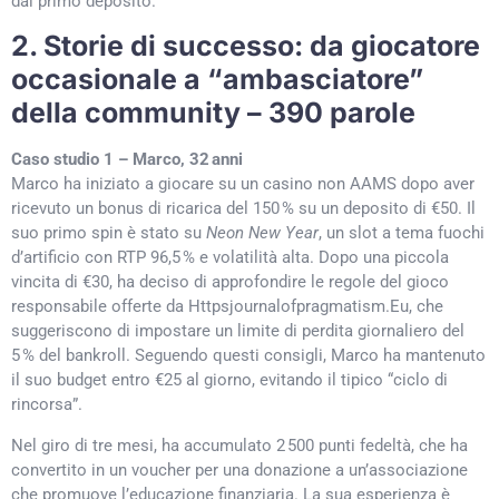
dal primo deposito.
2. Storie di successo: da giocatore
occasionale a “ambasciatore”
della community – 390 parole
Caso studio 1 – Marco, 32 anni
Marco ha iniziato a giocare su un casino non AAMS dopo aver
ricevuto un bonus di ricarica del 150 % su un deposito di €50. Il
suo primo spin è stato su
Neon New Year
, un slot a tema fuochi
d’artificio con RTP 96,5 % e volatilità alta. Dopo una piccola
vincita di €30, ha deciso di approfondire le regole del gioco
responsabile offerte da Httpsjournalofpragmatism.Eu, che
suggeriscono di impostare un limite di perdita giornaliero del
5 % del bankroll. Seguendo questi consigli, Marco ha mantenuto
il suo budget entro €25 al giorno, evitando il tipico “ciclo di
rincorsa”.
Nel giro di tre mesi, ha accumulato 2 500 punti fedeltà, che ha
convertito in un voucher per una donazione a un’associazione
che promuove l’educazione finanziaria. La sua esperienza è