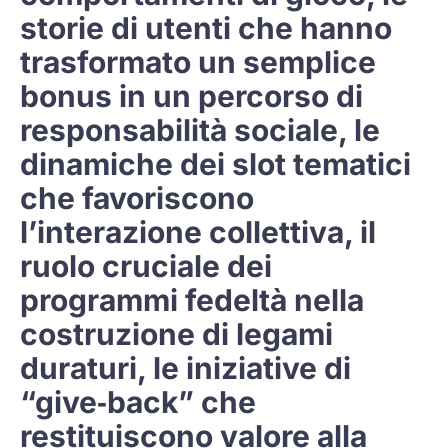
storie di utenti che hanno
trasformato un semplice
bonus in un percorso di
responsabilità sociale, le
dinamiche dei slot tematici
che favoriscono
l’interazione collettiva, il
ruolo cruciale dei
programmi fedeltà nella
costruzione di legami
duraturi, le iniziative di
“give‑back” che
restituiscono valore alla