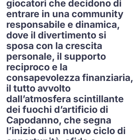
giocatori che decidono di
entrare in una community
responsabile e dinamica,
dove il divertimento si
sposa con la crescita
personale, il supporto
reciproco e la
consapevolezza finanziaria,
il tutto avvolto
dall’atmosfera scintillante
dei fuochi d’artificio di
Capodanno, che segna
l’inizio di un nuovo ciclo di