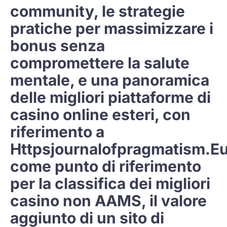
community, le strategie
pratiche per massimizzare i
bonus senza
compromettere la salute
mentale, e una panoramica
delle migliori piattaforme di
casino online esteri, con
riferimento a
Httpsjournalofpragmatism.E
come punto di riferimento
per la classifica dei migliori
casino non AAMS, il valore
aggiunto di un sito di