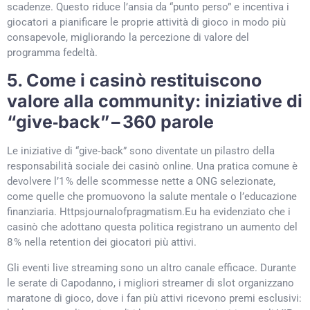
scadenze. Questo riduce l’ansia da “punto perso” e incentiva i
giocatori a pianificare le proprie attività di gioco in modo più
consapevole, migliorando la percezione di valore del
programma fedeltà.
5. Come i casinò restituiscono
valore alla community: iniziative di
“give‑back” – 360 parole
Le iniziative di “give‑back” sono diventate un pilastro della
responsabilità sociale dei casinò online. Una pratica comune è
devolvere l’1 % delle scommesse nette a ONG selezionate,
come quelle che promuovono la salute mentale o l’educazione
finanziaria. Httpsjournalofpragmatism.Eu ha evidenziato che i
casinò che adottano questa politica registrano un aumento del
8 % nella retention dei giocatori più attivi.
Gli eventi live streaming sono un altro canale efficace. Durante
le serate di Capodanno, i migliori streamer di slot organizzano
maratone di gioco, dove i fan più attivi ricevono premi esclusivi: