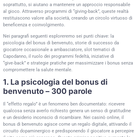
soprattutto, si aiutano a mantenere un approccio responsabile
al gioco. Attraverso programmi di “giving‑back”, queste realtà
restituiscono valore alla società, creando un circolo virtuoso di
beneficenza e coinvolgimento.
Nei paragrafi seguenti esploreremo sei punti chiave: la
psicologia del bonus di benvenuto, storie di successo da
giocatore occasionale a ambasciatore, slot tematici di
Capodanno, il ruolo dei programmi fedeltà, iniziative di
“give‑back” e strategie pratiche per massimizzare i bonus senza
compromettere la salute mentale.
1. La psicologia del bonus di
benvenuto – 300 parole
Il “effetto regalo” è un fenomeno ben documentato: ricevere
qualcosa senza averlo richiesto genera un senso di gratitudine
e un desiderio inconscio di ricambiare. Nei casinò online, il
bonus di benvenuto agisce come un regalo digitale, attivando il
circuito dopaminergico e predisponendo il giocatore a percepire