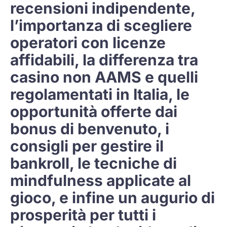
recensioni indipendente,
l’importanza di scegliere
operatori con licenze
affidabili, la differenza tra
casino non AAMS e quelli
regolamentati in Italia, le
opportunità offerte dai
bonus di benvenuto, i
consigli per gestire il
bankroll, le tecniche di
mindfulness applicate al
gioco, e infine un augurio di
prosperità per tutti i