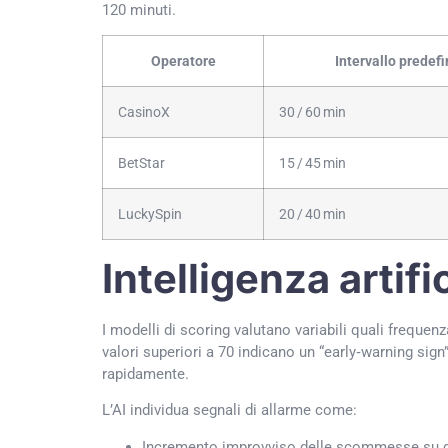
120 minuti.
Operatore
Intervallo predefi
CasinoX
30 / 60 min
BetStar
15 / 45 min
LuckySpin
20 / 40 min
Intelligenza artifi
I modelli di scoring valutano variabili quali frequen
valori superiori a 70 indicano un “early‑warning sig
rapidamente.
L’AI individua segnali di allarme come:
Incremento improvviso delle scommesse su gio