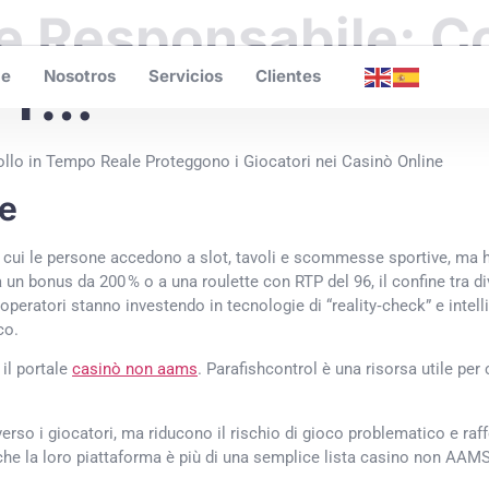
 Responsabile: Co
e
Nosotros
Servicios
Clientes
n T…
llo in Tempo Reale Proteggono i Giocatori nei Casinò Online
le
n cui le persone accedono a slot, tavoli e scommesse sportive, ma h
un bonus da 200 % o a una roulette con RTP del 96, il confine tra di
peratori stanno investendo in tecnologie di “reality‑check” e intelli
co.
il portale
casinò non aams
. Parafishcontrol è una risorsa utile per
so i giocatori, ma riducono il rischio di gioco problematico e raffo
 che la loro piattaforma è più di una semplice lista casino non AA