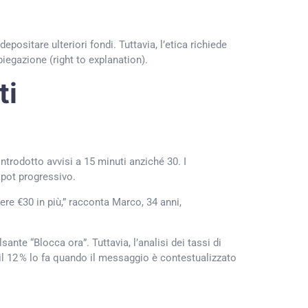
positare ulteriori fondi. Tuttavia, l’etica richiede
piegazione (right to explanation).
ti
rodotto avvisi a 15 minuti anziché 30. I
kpot progressivo.
ere €30 in più,” racconta Marco, 34 anni,
nte “Blocca ora”. Tuttavia, l’analisi dei tassi di
il 12 % lo fa quando il messaggio è contestualizzato