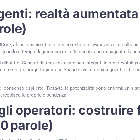
enti: realtà aumentata
role)
RCore, alcuni casinò stanno sperimentando avvisi visivi in realtà 
” quando il tempo di gioco supera i 45 minuti, accompagnata da una 
el dibattito. Sensori di frequenza cardiaca integrati in smartwatch 
 o stress. Un progetto pilota in Scandinavia combina questi dati con 
i consenso esplicito. Tuttavia, le potenzialità sono enormi: un sist
percepisca la propria dipendenza.
gli operatori: costruire
0 parole)