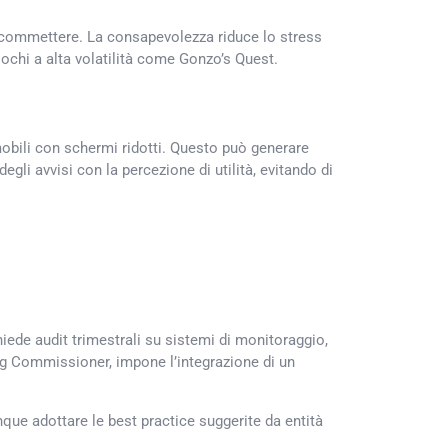
a scommettere. La consapevolezza riduce lo stress
iochi a alta volatilità come Gonzo’s Quest.
obili con schermi ridotti. Questo può generare
egli avvisi con la percezione di utilità, evitando di
iede audit trimestrali su sistemi di monitoraggio,
ling Commissioner, impone l’integrazione di un
que adottare le best practice suggerite da entità