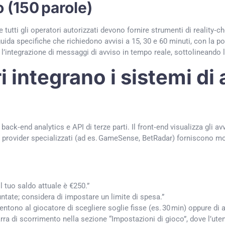
 (150 parole)
tutti gli operatori autorizzati devono fornire strumenti di reality‑ch
a specifiche che richiedono avvisi a 15, 30 e 60 minuti, con la poss
tegrazione di messaggi di avviso in tempo reale, sottolineando la 
 integrano i sistemi di
I, back‑end analytics e API di terze parti. Il front‑end visualizza gli 
di provider specializzati (ad es. GameSense, BetRadar) forniscono mo
l tuo saldo attuale è €250.”
ntate; considera di impostare un limite di spesa.”
tono al giocatore di scegliere soglie fisse (es. 30 min) oppure di af
a di scorrimento nella sezione “Impostazioni di gioco”, dove l’uten