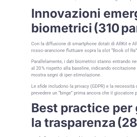
Innovazioni emerg
biometrici (310 pa
Con la diffusione di smartphone dotati di ARKit e A
rosso‑arancione fluttuare sopra la slot “Book of Ra
Parallelamente, i dati biometrici stanno entrando n
al 20 % rispetto alla baseline, indicando eccitazione
mostra segni di iper‑stimolazione.
Le sfide includono la privacy (GDPR) e la necessità d
prevedere un “binge” prima ancora che il giocatore 
Best practice per 
la trasparenza (28