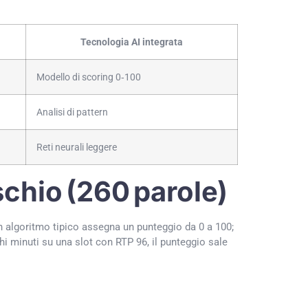
Tecnologia AI integrata
Modello di scoring 0‑100
Analisi di pattern
Reti neurali leggere
ischio (260 parole)
 Un algoritmo tipico assegna un punteggio da 0 a 100;
hi minuti su una slot con RTP 96, il punteggio sale