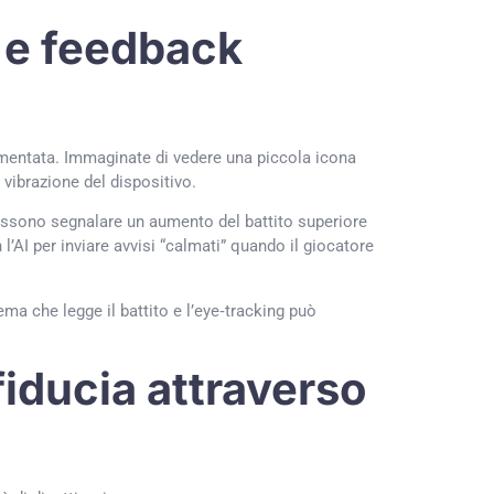
 e feedback
aumentata. Immaginate di vedere una piccola icona
vibrazione del dispositivo.
possono segnalare un aumento del battito superiore
l’AI per inviare avvisi “calmati” quando il giocatore
ema che legge il battito e l’eye‑tracking può
 fiducia attraverso