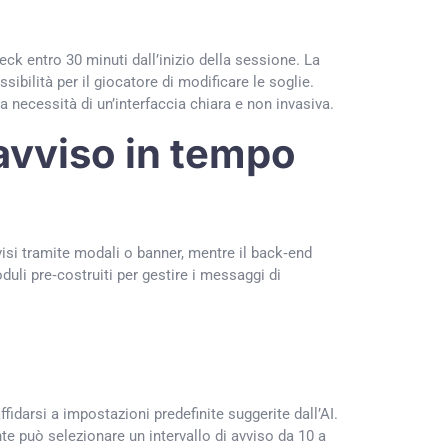
eck entro 30 minuti dall’inizio della sessione. La
ibilità per il giocatore di modificare le soglie.
necessità di un’interfaccia chiara e non invasiva.
 avviso in tempo
avvisi tramite modali o banner, mentre il back‑end
duli pre‑costruiti per gestire i messaggi di
fidarsi a impostazioni predefinite suggerite dall’AI.
te può selezionare un intervallo di avviso da 10 a