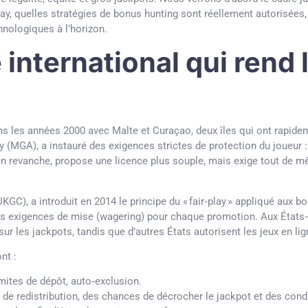
ay, quelles stratégies de bonus hunting sont réellement autorisées, l
hnologiques à l’horizon.
 international qui rend
ns les années 2000 avec Malte et Curaçao, deux îles qui ont rapideme
 (MGA), a instauré des exigences strictes de protection du joueur : 
en revanche, propose une licence plus souple, mais exige tout de m
), a introduit en 2014 le principe du « fair‑play » appliqué aux b
et les exigences de mise (wagering) pour chaque promotion. Aux États‑
r les jackpots, tandis que d’autres États autorisent les jeux en lig
nt :
limites de dépôt, auto‑exclusion.
x de redistribution, des chances de décrocher le jackpot et des cond