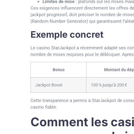
Limites de mise
: plafonds sur les mises maxim
Ces exigences influencent directement les offres de
jackpot progressif, doit préciser le nombre de mise
(Random Number Generator) qui garantissent l’aléat
Exemple concret
Le casino StarJackpot a récemment adapté ses condi
nombre de mises requises pour le débloquer. Après l’
Bonus
Montant du dép
Jackpot Boost
100 % jusqu’à 200 €
Cette transparence a permis à StarJackpot de conser
casino fiable.
Comment les casin