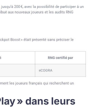
squ’à 200 €, avec la possibilité de participer à un
ribué aux nouveaux joueurs et les audits RNG
kpot Boost » était présenté sans préciser le
é
RNG certifié par
eCOGRA
mment les joueurs français qui recherchent un
lay » dans leurs