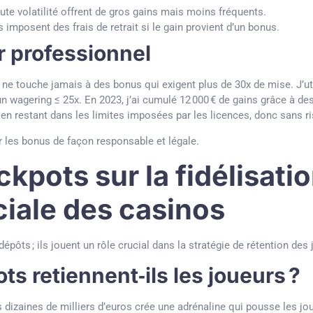
aute volatilité offrent de gros gains mais moins fréquents.
 imposent des frais de retrait si le gain provient d’un bonus.
 professionnel
e ne touche jamais à des bonus qui exigent plus de 30x de mise. J’uti
 un wagering ≤ 25x. En 2023, j’ai cumulé 12 000 € de gains grâce à 
a en restant dans les limites imposées par les licences, donc sans 
r les bonus de façon responsable et légale.
kpots sur la fidélisatio
ciale des casinos
ôts ; ils jouent un rôle crucial dans la stratégie de rétention des 
ts retiennent‑ils les joueurs ?
 dizaines de milliers d’euros crée une adrénaline qui pousse les jou