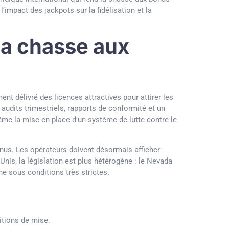
’impact des jackpots sur la fidélisation et la
 la chasse aux
nt délivré des licences attractives pour attirer les
audits trimestriels, rapports de conformité et un
ême la mise en place d’un système de lutte contre le
onus. Les opérateurs doivent désormais afficher
Unis, la législation est plus hétérogène : le Nevada
ne sous conditions très strictes.
itions de mise.