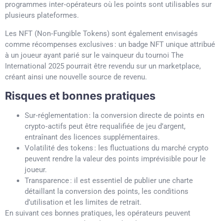
programmes inter‑opérateurs où les points sont utilisables sur
plusieurs plateformes.
Les NFT (Non‑Fungible Tokens) sont également envisagés
comme récompenses exclusives : un badge NFT unique attribué
à un joueur ayant parié sur le vainqueur du tournoi The
International 2025 pourrait être revendu sur un marketplace,
créant ainsi une nouvelle source de revenu.
Risques et bonnes pratiques
Sur‑réglementation : la conversion directe de points en
crypto‑actifs peut être requalifiée de jeu d’argent,
entraînant des licences supplémentaires.
Volatilité des tokens : les fluctuations du marché crypto
peuvent rendre la valeur des points imprévisible pour le
joueur.
Transparence : il est essentiel de publier une charte
détaillant la conversion des points, les conditions
d’utilisation et les limites de retrait.
En suivant ces bonnes pratiques, les opérateurs peuvent