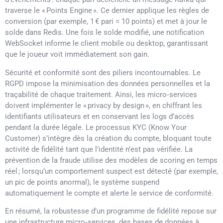
traverse le « Points Engine ». Ce dernier applique les règles de
conversion (par exemple, 1 € pari = 10 points) et met à jour le
solde dans Redis. Une fois le solde modifié, une notification
WebSocket informe le client mobile ou desktop, garantissant
que le joueur voit immédiatement son gain.
Sécurité et conformité sont des piliers incontournables. Le
RGPD impose la minimisation des données personnelles et la
traçabilité de chaque traitement. Ainsi, les micro‑services
doivent implémenter le « privacy by design », en chiffrant les
identifiants utilisateurs et en conservant les logs d’accès
pendant la durée légale. Le processus KYC (Know Your
Customer) s’intègre dès la création du compte, bloquant toute
activité de fidélité tant que l’identité n’est pas vérifiée. La
prévention de la fraude utilise des modèles de scoring en temps
réel ; lorsqu’un comportement suspect est détecté (par exemple,
un pic de points anormal), le système suspend
automatiquement le compte et alerte le service de conformité.
En résumé, la robustesse d’un programme de fidélité repose sur
une infrastructure micro‑services, des bases de données à