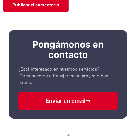
Pongámonos en
contacto
¿Está interesado en nuestros servicios?
¡Comencemos a trabajar en su proyecto hoy
mismo!
Enviar un email