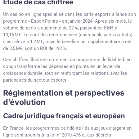
Étude de cas chiffrée
Un casino en ligne spécialisé dans les paris esports a lancé son
programme « EsportPoints » en janvier 2024. Après six mois, le
volume de paris a augmenté de 27 %, passant de 8 M€ à
10,16 M€. Le coût des récompenses (cash‑back, paris gratuits)
s’est élevé à 1,2 M€, mais le bénéfice net supplémentaire a été
de 3,5 M€, soit un ROI de 192 %.
Ces chiffres illustrent comment un programme de fidélité bien
conçu transforme les dépenses en points en un levier de
croissance durable, tout en renforçant les relations avec les
partenaires du secteur esports.
Réglementation et perspectives
d’évolution
Cadre juridique français et européen
En France, les programmes de fidélité liés aux jeux d’argent en
ligne sont soumis à la loi n° 2010‑476 et aux décrets