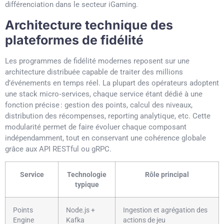
différenciation dans le secteur iGaming.
Architecture technique des
plateformes de fidélité
Les programmes de fidélité modernes reposent sur une
architecture distribuée capable de traiter des millions
d’événements en temps réel. La plupart des opérateurs adoptent
une stack micro‑services, chaque service étant dédié à une
fonction précise : gestion des points, calcul des niveaux,
distribution des récompenses, reporting analytique, etc. Cette
modularité permet de faire évoluer chaque composant
indépendamment, tout en conservant une cohérence globale
grâce aux API RESTful ou gRPC.
Service
Technologie
Rôle principal
typique
Points
Node.js +
Ingestion et agrégation des
Engine
Kafka
actions de jeu