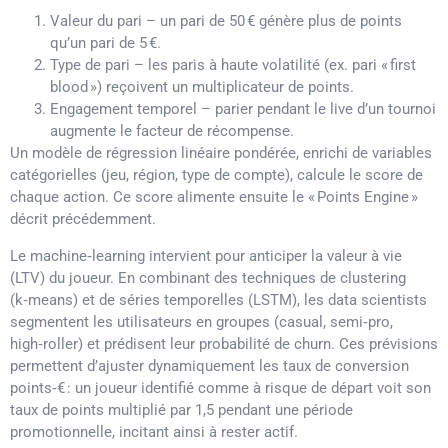
Valeur du pari – un pari de 50 € génère plus de points
qu’un pari de 5 €.
Type de pari – les paris à haute volatilité (ex. pari « first
blood ») reçoivent un multiplicateur de points.
Engagement temporel – parier pendant le live d’un tournoi
augmente le facteur de récompense.
Un modèle de régression linéaire pondérée, enrichi de variables
catégorielles (jeu, région, type de compte), calcule le score de
chaque action. Ce score alimente ensuite le « Points Engine »
décrit précédemment.
Le machine‑learning intervient pour anticiper la valeur à vie
(LTV) du joueur. En combinant des techniques de clustering
(k‑means) et de séries temporelles (LSTM), les data scientists
segmentent les utilisateurs en groupes (casual, semi‑pro,
high‑roller) et prédisent leur probabilité de churn. Ces prévisions
permettent d’ajuster dynamiquement les taux de conversion
points‑€ : un joueur identifié comme à risque de départ voit son
taux de points multiplié par 1,5 pendant une période
promotionnelle, incitant ainsi à rester actif.