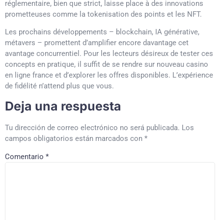
réglementaire, bien que strict, laisse place à des innovations
prometteuses comme la tokenisation des points et les NFT.
Les prochains développements – blockchain, IA générative,
métavers – promettent d’amplifier encore davantage cet
avantage concurrentiel. Pour les lecteurs désireux de tester ces
concepts en pratique, il suffit de se rendre sur nouveau casino
en ligne france et d’explorer les offres disponibles. L’expérience
de fidélité n’attend plus que vous.
Deja una respuesta
Tu dirección de correo electrónico no será publicada.
Los
campos obligatorios están marcados con
*
Comentario
*