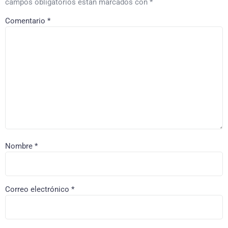
campos obligatorios están marcados con
*
Comentario
*
Nombre
*
Correo electrónico
*