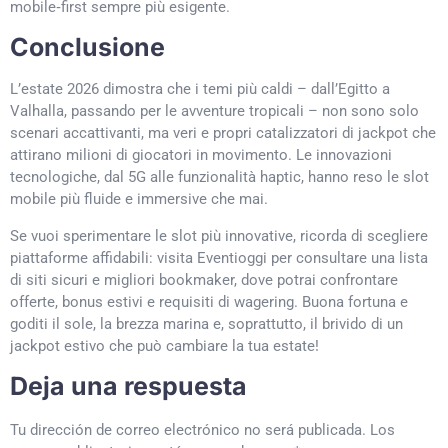
mobile‑first sempre più esigente.
Conclusione
L’estate 2026 dimostra che i temi più caldi – dall’Egitto a
Valhalla, passando per le avventure tropicali – non sono solo
scenari accattivanti, ma veri e propri catalizzatori di jackpot che
attirano milioni di giocatori in movimento. Le innovazioni
tecnologiche, dal 5G alle funzionalità haptic, hanno reso le slot
mobile più fluide e immersive che mai.
Se vuoi sperimentare le slot più innovative, ricorda di scegliere
piattaforme affidabili: visita Eventioggi per consultare una lista
di siti sicuri e migliori bookmaker, dove potrai confrontare
offerte, bonus estivi e requisiti di wagering. Buona fortuna e
goditi il sole, la brezza marina e, soprattutto, il brivido di un
jackpot estivo che può cambiare la tua estate!
Deja una respuesta
Tu dirección de correo electrónico no será publicada.
Los