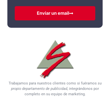
Enviar un email
Trabajamos para nuestros clientes como si fuéramos
su
propio departamento de publicidad
, integrándonos por
completo en su equipo de marketing.