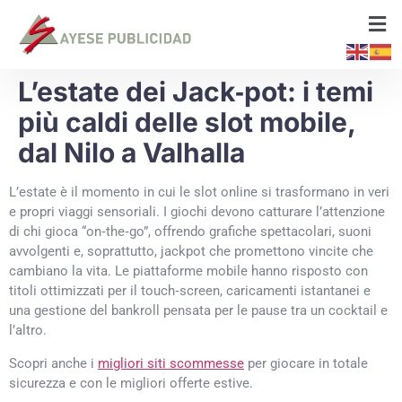
L’estate dei Jack‑pot: i temi
più caldi delle slot mobile,
dal Nilo a Valhalla
L’estate è il momento in cui le slot online si trasformano in veri
e propri viaggi sensoriali. I giochi devono catturare l’attenzione
di chi gioca “on‑the‑go”, offrendo grafiche spettacolari, suoni
avvolgenti e, soprattutto, jackpot che promettono vincite che
cambiano la vita. Le piattaforme mobile hanno risposto con
titoli ottimizzati per il touch‑screen, caricamenti istantanei e
una gestione del bankroll pensata per le pause tra un cocktail e
l’altro.
Scopri anche i
migliori siti scommesse
per giocare in totale
sicurezza e con le migliori offerte estive.