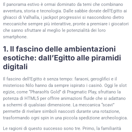
Il panorama estivo è ormai dominato da temi che combinano
avventura, storia e tecnologia. Dalle sabbie dorate dell’Egitto ai
ghiacci di Valhalla, i jackpot progressivi si nascondono dietro
meccaniche sempre più interattive, pronte a premiare i giocatori
che sanno sfruttare al meglio le potenzialità dei loro
smartphone.
1. Il fascino delle ambientazioni
esotiche: dall’Egitto alle piramidi
digitali
Il fascino dell’Egitto è senza tempo: faraoni, geroglifici e il
misterioso Nilo hanno da sempre ispirato i casinò. Oggi le slot
egizie, come “Pharaoh’s Gold” di Pragmatic Play, sfruttano la
potenza di HTML5 per offrire animazioni fluide che si adattano
a schermi di qualsiasi dimensione. La meccanica “scavi”
permette di rivelare simboli nascosti durante una rotazione,
trasformando ogni spin in una piccola spedizione archeologica.
Le ragioni di questo successo sono tre. Primo, la familiarità