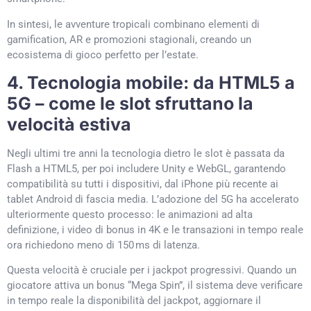
In sintesi, le avventure tropicali combinano elementi di
gamification, AR e promozioni stagionali, creando un
ecosistema di gioco perfetto per l’estate.
4. Tecnologia mobile: da HTML5 a
5G – come le slot sfruttano la
velocità estiva
Negli ultimi tre anni la tecnologia dietro le slot è passata da
Flash a HTML5, per poi includere Unity e WebGL, garantendo
compatibilità su tutti i dispositivi, dal iPhone più recente ai
tablet Android di fascia media. L’adozione del 5G ha accelerato
ulteriormente questo processo: le animazioni ad alta
definizione, i video di bonus in 4K e le transazioni in tempo reale
ora richiedono meno di 150 ms di latenza.
Questa velocità è cruciale per i jackpot progressivi. Quando un
giocatore attiva un bonus “Mega Spin”, il sistema deve verificare
in tempo reale la disponibilità del jackpot, aggiornare il