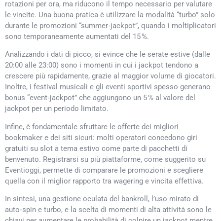
rotazioni per ora, ma riducono il tempo necessario per valutare
le vincite. Una buona pratica è utilizzare la modalità “turbo” solo
durante le promozioni “summer‑jackpot”, quando i moltiplicatori
sono temporaneamente aumentati del 15 %.
Analizzando i dati di picco, si evince che le serate estive (dalle
20:00 alle 23:00) sono i momenti in cui i jackpot tendono a
crescere più rapidamente, grazie al maggior volume di giocatori.
Inoltre, i festival musicali e gli eventi sportivi spesso generano
bonus “event‑jackpot” che aggiungono un 5 % al valore del
jackpot per un periodo limitato.
Infine, è fondamentale sfruttare le offerte dei migliori
bookmaker e dei siti sicuri: molti operatori concedono giri
gratuiti su slot a tema estivo come parte di pacchetti di
benvenuto. Registrarsi su più piattaforme, come suggerito su
Eventioggi, permette di comparare le promozioni e scegliere
quella con il miglior rapporto tra wagering e vincita effettiva.
In sintesi, una gestione oculata del bankroll, l’uso mirato di
auto‑spin e turbo, e la scelta di momenti di alta attività sono le
chiavi per aumentare le probabilità di colpire un jackpot mentre