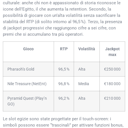
culturale: anche chi non è appassionato di storia riconosce le
icone dell’Egitto, il che aumenta la retention. Secondo, la
possibilità di giocare con un’alta volatilità senza sacrificare la
stabilità del RTP (di solito intorno al 96,5 %). Terzo, la presenza
di jackpot progressivi che raggiungono cifre a sei cifre, con
premi che si accumulano tra più operatori.
Gioco
RTP
Volatilità
Jackpot
max
Pharaoh’s Gold
96,5 %
Alta
€250 000
Nile Treasure (NetEnt)
96,8 %
Media
€180 000
Pyramid Quest (Play’n
96,2 %
Alta
€210 000
GO)
Le slot egizie sono state progettate per il touch‑screen: i
simboli possono essere “trascinali” per attivare funzioni bonus,