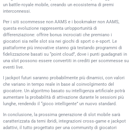
un battle‑royale mobile, creando un ecosistema di premi
interconnessi.
Per i siti scommesse non AAMS e i bookmaker non AAMS,
questa evoluzione rappresenta un’opportunità di
differenziazione: offrire bonus incrociati che premiano i
giocatori sia nelle slot sia nei giochi di sport o e‑sport. Le
piattaforme più innovative stanno già testando programmi di
fidelizzazione basati su “point cloud”, dove i punti guadagnati in
una slot possono essere convertiti in crediti per scommesse su
eventi live.
I jackpot futuri saranno probabilmente più dinamici, con valori
che variano in tempo reale in base al coinvolgimento del
giocatore. Un algoritmo basato su intelligenza artificiale potrà
aumentare la probabilità di attivazione durante le sessioni più
lunghe, rendendo il “gioco intelligente” un nuovo standard.
In conclusione, la prossima generazione di slot mobile sarà
caratterizzata da temi ibridi, integrazioni cross‑game e jackpot
adattivi, il tutto progettato per una community di giocatori