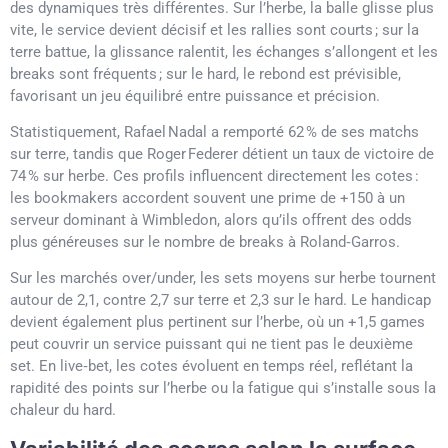
des dynamiques très différentes. Sur l’herbe, la balle glisse plus
vite, le service devient décisif et les rallies sont courts ; sur la
terre battue, la glissance ralentit, les échanges s’allongent et les
breaks sont fréquents ; sur le hard, le rebond est prévisible,
favorisant un jeu équilibré entre puissance et précision.
Statistiquement, Rafael Nadal a remporté 62 % de ses matchs
sur terre, tandis que Roger Federer détient un taux de victoire de
74 % sur herbe. Ces profils influencent directement les cotes :
les bookmakers accordent souvent une prime de +150 à un
serveur dominant à Wimbledon, alors qu’ils offrent des odds
plus généreuses sur le nombre de breaks à Roland‑Garros.
Sur les marchés over/under, les sets moyens sur herbe tournent
autour de 2,1, contre 2,7 sur terre et 2,3 sur le hard. Le handicap
devient également plus pertinent sur l’herbe, où un +1,5 games
peut couvrir un service puissant qui ne tient pas le deuxième
set. En live‑bet, les cotes évoluent en temps réel, reflétant la
rapidité des points sur l’herbe ou la fatigue qui s’installe sous la
chaleur du hard.