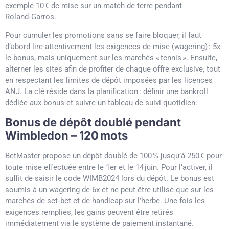
exemple 10 € de mise sur un match de terre pendant
Roland‑Garros.
Pour cumuler les promotions sans se faire bloquer, il faut
d’abord lire attentivement les exigences de mise (wagering) : 5x
le bonus, mais uniquement sur les marchés « tennis ». Ensuite,
alterner les sites afin de profiter de chaque offre exclusive, tout
en respectant les limites de dépôt imposées par les licences
ANJ. La clé réside dans la planification : définir une bankroll
dédiée aux bonus et suivre un tableau de suivi quotidien.
Bonus de dépôt doublé pendant
Wimbledon – 120 mots
BetMaster propose un dépôt doublé de 100 % jusqu’à 250 € pour
toute mise effectuée entre le 1er et le 14 juin. Pour l’activer, il
suffit de saisir le code WIMB2024 lors du dépôt. Le bonus est
soumis à un wagering de 6x et ne peut être utilisé que sur les
marchés de set‑bet et de handicap sur l’herbe. Une fois les
exigences remplies, les gains peuvent être retirés
immédiatement via le système de paiement instantané.