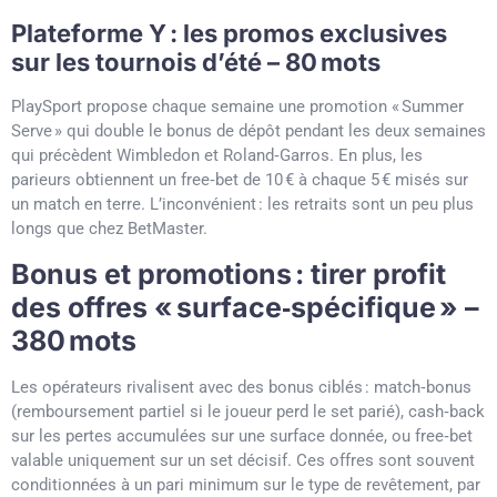
Plateforme Y : les promos exclusives
sur les tournois d’été – 80 mots
PlaySport propose chaque semaine une promotion « Summer
Serve » qui double le bonus de dépôt pendant les deux semaines
qui précèdent Wimbledon et Roland‑Garros. En plus, les
parieurs obtiennent un free‑bet de 10 € à chaque 5 € misés sur
un match en terre. L’inconvénient : les retraits sont un peu plus
longs que chez BetMaster.
Bonus et promotions : tirer profit
des offres « surface‑spécifique » –
380 mots
Les opérateurs rivalisent avec des bonus ciblés : match‑bonus
(remboursement partiel si le joueur perd le set parié), cash‑back
sur les pertes accumulées sur une surface donnée, ou free‑bet
valable uniquement sur un set décisif. Ces offres sont souvent
conditionnées à un pari minimum sur le type de revêtement, par