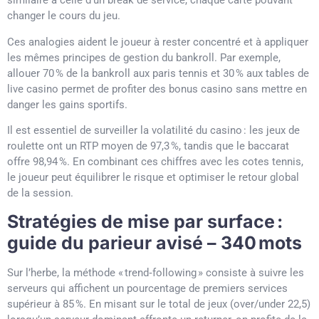
similaire à celle d’un break de service, chaque carte pouvant
changer le cours du jeu.
Ces analogies aident le joueur à rester concentré et à appliquer
les mêmes principes de gestion du bankroll. Par exemple,
allouer 70 % de la bankroll aux paris tennis et 30 % aux tables de
live casino permet de profiter des bonus casino sans mettre en
danger les gains sportifs.
Il est essentiel de surveiller la volatilité du casino : les jeux de
roulette ont un RTP moyen de 97,3 %, tandis que le baccarat
offre 98,94 %. En combinant ces chiffres avec les cotes tennis,
le joueur peut équilibrer le risque et optimiser le retour global
de la session.
Stratégies de mise par surface :
guide du parieur avisé – 340 mots
Sur l’herbe, la méthode « trend‑following » consiste à suivre les
serveurs qui affichent un pourcentage de premiers services
supérieur à 85 %. En misant sur le total de jeux (over/under 22,5)