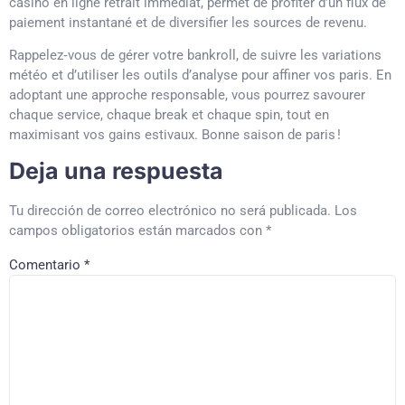
casino en ligne retrait immédiat, permet de profiter d’un flux de
paiement instantané et de diversifier les sources de revenu.
Rappelez‑vous de gérer votre bankroll, de suivre les variations
météo et d’utiliser les outils d’analyse pour affiner vos paris. En
adoptant une approche responsable, vous pourrez savourer
chaque service, chaque break et chaque spin, tout en
maximisant vos gains estivaux. Bonne saison de paris !
Deja una respuesta
Tu dirección de correo electrónico no será publicada.
Los
campos obligatorios están marcados con
*
Comentario
*