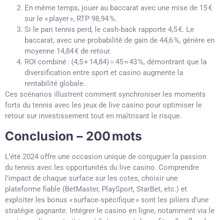
En même temps, jouer au baccarat avec une mise de 15 €
sur le « player », RTP 98,94 %.
Si le pari tennis perd, le cash‑back rapporte 4,5 €. Le
baccarat, avec une probabilité de gain de 44,6 %, génère en
moyenne 14,84 € de retour.
ROI combiné : (4,5 + 14,84) ÷ 45 ≈ 43 %, démontrant que la
diversification entre sport et casino augmente la
rentabilité globale.
Ces scénarios illustrent comment synchroniser les moments
forts du tennis avec les jeux de live casino pour optimiser le
retour sur investissement tout en maîtrisant le risque.
Conclusion – 200 mots
L’été 2024 offre une occasion unique de conjuguer la passion
du tennis avec les opportunités du live casino. Comprendre
l’impact de chaque surface sur les cotes, choisir une
plateforme fiable (BetMaster, PlaySport, StarBet, etc.) et
exploiter les bonus « surface‑spécifique » sont les piliers d’une
stratégie gagnante. Intégrer le casino en ligne, notamment via le