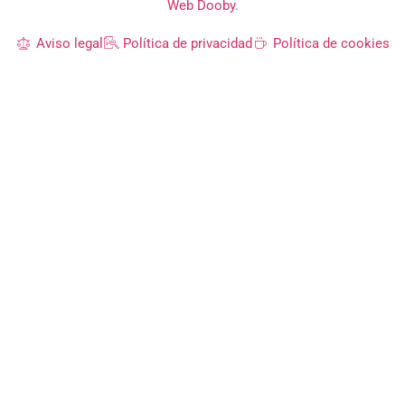
Web Dooby
.
Aviso legal
Política de privacidad
Política de cookies