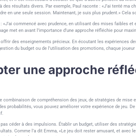
des résultats divers. Par exemple, Paul raconte : «J’ai tenté ma c
erdre en une seule session. Maintenant, je suis plus prudent.» Cela 
 : «J’ai commencé avec prudence, en utilisant des mises faibles et 
age met en avant l’importance d’une approche réfléchie pour maxi
offrir des enseignements précieux. En écoutant les expériences des
a gestion du budget ou de l’utilisation des promotions, chaque joue
ter une approche réflé
 combinaison de compréhension des jeux, de stratégies de mise et
des probabilités, vous pouvez améliorer votre expérience de jeu. De
f.
e pas céder à des impulsions. Établir un budget, utiliser des stratég
ltats. Comme l’a dit Emma, «Le jeu doit rester amusant, et avec le