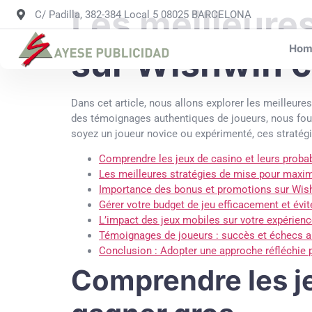
Les meilleure
C/ Padilla, 382-384 Local 5 08025 BARCELONA
Hom
sur Wishwin c
Dans cet article, nous allons explorer les meilleur
des témoignages authentiques de joueurs, nous fou
soyez un joueur novice ou expérimenté, ces stratégie
Comprendre les jeux de casino et leurs probab
Les meilleures stratégies de mise pour maxim
Importance des bonus et promotions sur Wis
Gérer votre budget de jeu efficacement et évit
L’impact des jeux mobiles sur votre expérienc
Témoignages de joueurs : succès et échecs 
Conclusion : Adopter une approche réfléchie 
Comprendre les je