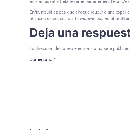
en s’amusant.» Cela résume parfaitement l’état d’es
Enfin, n’oubliez pas que chaque joueur a une expéri
chances de succès sur le
wishwin casino
et profite
Deja una respues
Tu dirección de correo electrónico no será publicad
Comentario
*