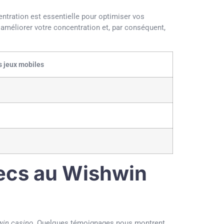
centration est essentielle pour optimiser vos
 améliorer votre concentration et, par conséquent,
s jeux mobiles
hecs au Wishwin
win casino
. Quelques témoignages nous montrent