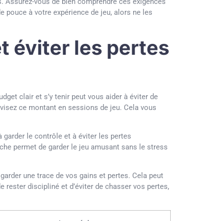
ains. Assurez-vous de bien comprendre ces exigences
 pouce à votre expérience de jeu, alors ne les
 éviter les pertes
budget clair et s’y tenir peut vous aider à éviter de
ivisez ce montant en sessions de jeu. Cela vous
garder le contrôle et à éviter les pertes
roche permet de garder le jeu amusant sans le stress
 garder une trace de vos gains et pertes. Cela peut
 rester discipliné et d’éviter de chasser vos pertes,