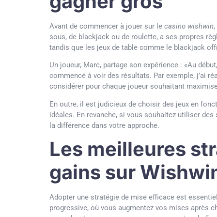
gagner gros
Avant de commencer à jouer sur le
casino wishwin
,
sous, de blackjack ou de roulette, a ses propres rè
tandis que les jeux de table comme le blackjack off
Un joueur, Marc, partage son expérience : «Au début,
commencé à voir des résultats. Par exemple, j’ai ré
considérer pour chaque joueur souhaitant maximise
En outre, il est judicieux de choisir des jeux en fo
idéales. En revanche, si vous souhaitez utiliser des 
la différence dans votre approche.
Les meilleures st
gains sur Wishwi
Adopter une stratégie de mise efficace est essenti
progressive, où vous augmentez vos mises après chaqu