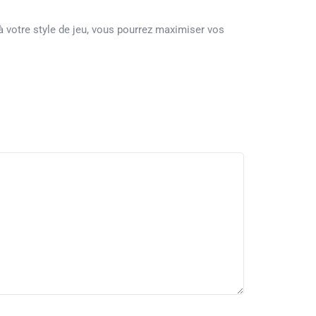
à votre style de jeu, vous pourrez maximiser vos