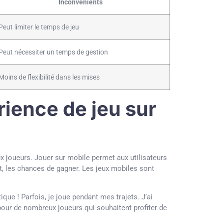
Inconvénients
Peut limiter le temps de jeu
Peut nécessiter un temps de gestion
Moins de flexibilité dans les mises
rience de jeu sur
ux joueurs. Jouer sur mobile permet aux utilisateurs
t, les chances de gagner. Les jeux mobiles sont
ue ! Parfois, je joue pendant mes trajets. J’ai
our de nombreux joueurs qui souhaitent profiter de