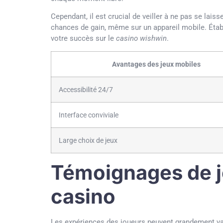
Cependant, il est crucial de veiller à ne pas se lais
chances de gain, même sur un appareil mobile. Établ
votre succès sur le
casino wishwin
.
Avantages des jeux mobiles
Accessibilité 24/7
Interface conviviale
Large choix de jeux
Témoignages de j
casino
Les expériences des joueurs peuvent grandement vari