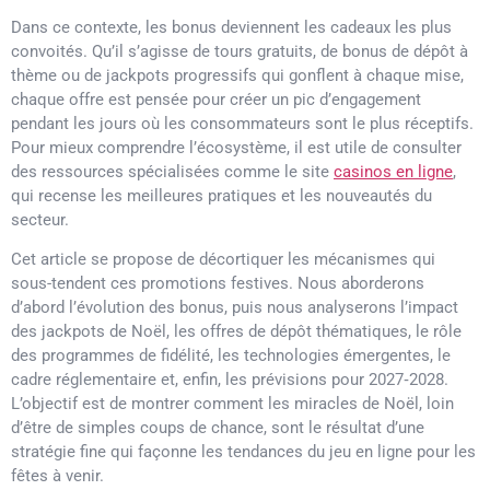
Dans ce contexte, les bonus deviennent les cadeaux les plus
convoités. Qu’il s’agisse de tours gratuits, de bonus de dépôt à
thème ou de jackpots progressifs qui gonflent à chaque mise,
chaque offre est pensée pour créer un pic d’engagement
pendant les jours où les consommateurs sont le plus réceptifs.
Pour mieux comprendre l’écosystème, il est utile de consulter
des ressources spécialisées comme le site
casinos en ligne
,
qui recense les meilleures pratiques et les nouveautés du
secteur.
Cet article se propose de décortiquer les mécanismes qui
sous-tendent ces promotions festives. Nous aborderons
d’abord l’évolution des bonus, puis nous analyserons l’impact
des jackpots de Noël, les offres de dépôt thématiques, le rôle
des programmes de fidélité, les technologies émergentes, le
cadre réglementaire et, enfin, les prévisions pour 2027‑2028.
L’objectif est de montrer comment les miracles de Noël, loin
d’être de simples coups de chance, sont le résultat d’une
stratégie fine qui façonne les tendances du jeu en ligne pour les
fêtes à venir.