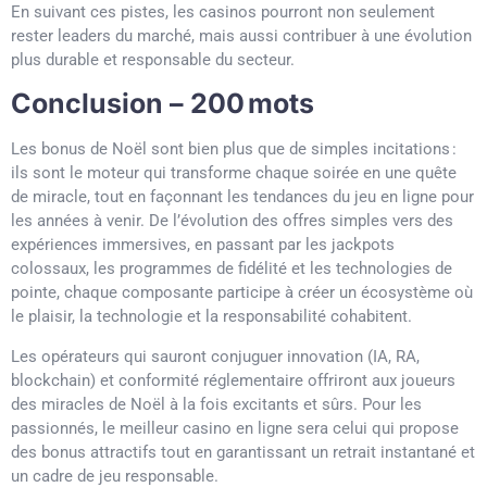
En suivant ces pistes, les casinos pourront non seulement
rester leaders du marché, mais aussi contribuer à une évolution
plus durable et responsable du secteur.
Conclusion – 200 mots
Les bonus de Noël sont bien plus que de simples incitations :
ils sont le moteur qui transforme chaque soirée en une quête
de miracle, tout en façonnant les tendances du jeu en ligne pour
les années à venir. De l’évolution des offres simples vers des
expériences immersives, en passant par les jackpots
colossaux, les programmes de fidélité et les technologies de
pointe, chaque composante participe à créer un écosystème où
le plaisir, la technologie et la responsabilité cohabitent.
Les opérateurs qui sauront conjuguer innovation (IA, RA,
blockchain) et conformité réglementaire offriront aux joueurs
des miracles de Noël à la fois excitants et sûrs. Pour les
passionnés, le meilleur casino en ligne sera celui qui propose
des bonus attractifs tout en garantissant un retrait instantané et
un cadre de jeu responsable.