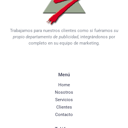
Trabajamos para nuestros clientes como si fuéramos
su
propio departamento de publicidad
, integrándonos por
completo en su equipo de marketing.
Menú
Home
Nosotros
Servicios
Clientes
Contacto