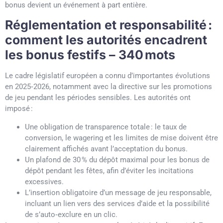
bonus devient un événement à part entière.
Réglementation et responsabilité :
comment les autorités encadrent
les bonus festifs – 340 mots
Le cadre législatif européen a connu d’importantes évolutions
en 2025‑2026, notamment avec la directive sur les promotions
de jeu pendant les périodes sensibles. Les autorités ont
imposé :
Une obligation de transparence totale : le taux de
conversion, le wagering et les limites de mise doivent être
clairement affichés avant l’acceptation du bonus.
Un plafond de 30 % du dépôt maximal pour les bonus de
dépôt pendant les fêtes, afin d’éviter les incitations
excessives.
L’insertion obligatoire d’un message de jeu responsable,
incluant un lien vers des services d’aide et la possibilité
de s’auto‑exclure en un clic.