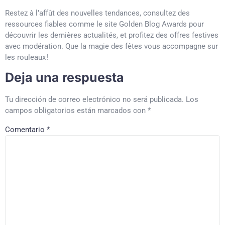
Restez à l’affût des nouvelles tendances, consultez des
ressources fiables comme le site Golden Blog Awards pour
découvrir les dernières actualités, et profitez des offres festives
avec modération. Que la magie des fêtes vous accompagne sur
les rouleaux !
Deja una respuesta
Tu dirección de correo electrónico no será publicada.
Los
campos obligatorios están marcados con
*
Comentario
*