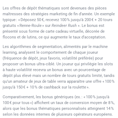
Les offres de dépôt thématiques sont devenues des pièces
maîtresses des stratégies marketing de fin d’année. Un exemple
typique : « Déposez 50 €, recevez 100 % jusqu’à 200 € + 20 tours
gratuits « Renne‑Roule » sur
Reindeer Rush
». Le bonus est
présenté sous forme de carte cadeau virtuelle, décorée de
flocons et de lutins, ce qui augmente le taux d’acceptation.
Les algorithmes de segmentation, alimentés par le machine
learning, analysent le comportement de chaque joueur
(fréquence de dépôt, jeux favoris, volatilité préférée) pour
proposer un bonus ultra‑ciblé. Un joueur qui privilégie les slots
à haute volatilité recevra un bonus avec un pourcentage de
dépôt plus élevé mais un nombre de tours gratuits limité, tandis
qu’un amateur de jeux de table verra apparaître une offre « 100 %
jusqu’à 150 € + 10 % de cashback sur la roulette ».
Comparativement, les bonus génériques (ex. : « 100 % jusqu’à
100 € pour tous ») affichent un taux de conversion moyen de 8 %,
alors que les bonus thématiques personnalisés atteignent 14 %
selon les données internes de plusieurs opérateurs européens.