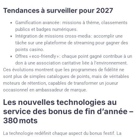
Tendances à surveiller pour 2027
Gamification avancée : missions à thème, classements
publics et badges numériques.
Intégration de missions cross‑media : accomplir une
tâche sur une plateforme de streaming pour gagner des
points casino.
Offres « eco‑friendly » : chaque point gagné contribue à un
don à une association caritative liée à l’environnement.
Ces évolutions montrent que les programmes de fidélité ne
sont plus de simples catalogues de points, mais de véritables
moteurs de rétention, capables de transformer un joueur
occasionnel en ambassadeur de marque.
Les nouvelles technologies au
service des bonus de fin d’année –
380 mots
La technologie redéfinit chaque aspect du bonus festif. La