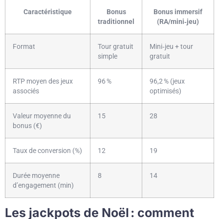
Caractéristique
Bonus
Bonus immersif
traditionnel
(RA/mini‑jeu)
Format
Tour gratuit
Mini‑jeu + tour
simple
gratuit
RTP moyen des jeux
96 %
96,2 % (jeux
associés
optimisés)
Valeur moyenne du
15
28
bonus (€)
Taux de conversion (%)
12
19
Durée moyenne
8
14
d’engagement (min)
Les jackpots de Noël : comment