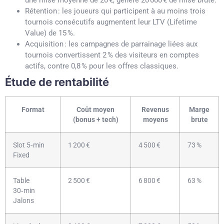
Rétention : les joueurs qui participent à au moins trois
tournois consécutifs augmentent leur LTV (Lifetime
Value) de 15 %.
Acquisition : les campagnes de parrainage liées aux
tournois convertissent 2 % des visiteurs en comptes
actifs, contre 0,8 % pour les offres classiques.
Étude de rentabilité
Format
Coût moyen
Revenus
Marge
(bonus + tech)
moyens
brute
Slot 5‑min
1 200 €
4 500 €
73 %
Fixed
Table
2 500 €
6 800 €
63 %
30‑min
Jalons