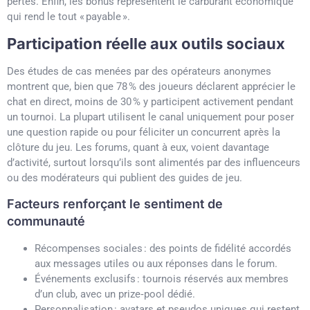
pertes. Enfin, les bonus représentent le carburant économique
qui rend le tout « payable ».
Participation réelle aux outils sociaux
Des études de cas menées par des opérateurs anonymes
montrent que, bien que 78 % des joueurs déclarent apprécier le
chat en direct, moins de 30 % y participent activement pendant
un tournoi. La plupart utilisent le canal uniquement pour poser
une question rapide ou pour féliciter un concurrent après la
clôture du jeu. Les forums, quant à eux, voient davantage
d’activité, surtout lorsqu’ils sont alimentés par des influenceurs
ou des modérateurs qui publient des guides de jeu.
Facteurs renforçant le sentiment de
communauté
Récompenses sociales : des points de fidélité accordés
aux messages utiles ou aux réponses dans le forum.
Événements exclusifs : tournois réservés aux membres
d’un club, avec un prize‑pool dédié.
Personnalisation : avatars et pseudos uniques qui restent