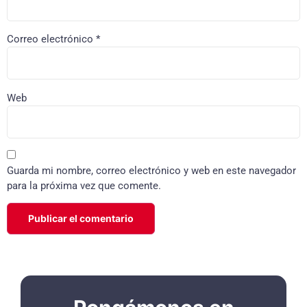
Correo electrónico
*
Web
Guarda mi nombre, correo electrónico y web en este navegador
para la próxima vez que comente.