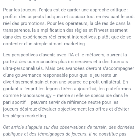
Pour les joueurs, l’enjeu est de garder une approche critique :
profiter des aspects ludiques et sociaux tout en évaluant le coût
réel des promotions. Pour les opérateurs, la clé réside dans la
transparence, la simplification des règles et l’investissement
dans des expériences réellement interactives, plutôt que de se
contenter d’un simple aimant marketing.
Les perspectives d’avenir, avec l’IA et le métavers, ouvrent la
porte à des communautés plus immersives et à des tournois
ultra‑personnalisés. Mais ces avancées devront s’accompagner
d’une gouvernance responsable pour que le jeu reste un
divertissement sain et non une source de profit unilatéral. En
gardant à l’esprit les leçons tirées aujourd’hui, les plateformes
comme Francoisderugy – même si elle se spécialise dans le
pari sportif – peuvent servir de référence neutre pour les
joueurs désireux d’évaluer objectivement les offres et d’éviter
les pièges marketing.
Cet article s’appuie sur des observations de terrain, des données
publiques et des témoignages de joueurs. Il ne constitue pas