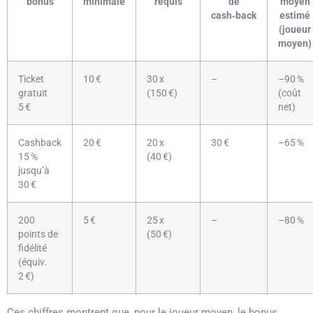
bonus
minimale
requis
de
moyen
cash‑back
estimé
(joueur
moyen)
Ticket
10 €
30 x
–
–90 %
gratuit
(150 €)
(coût
5 €
net)
Cashback
20 €
20 x
30 €
–65 %
15 %
(40 €)
jusqu’à
30 €
200
5 €
25 x
–
–80 %
points de
(50 €)
fidélité
(équiv.
2 €)
Ces chiffres montrent que, pour le joueur moyen, le bonus