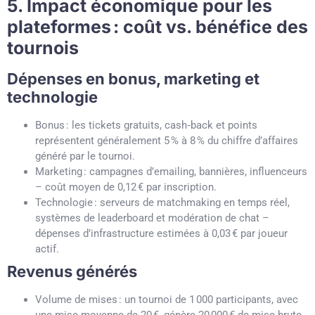
5. Impact économique pour les
plateformes : coût vs. bénéfice des
tournois
Dépenses en bonus, marketing et
technologie
Bonus : les tickets gratuits, cash‑back et points
représentent généralement 5 % à 8 % du chiffre d’affaires
généré par le tournoi.
Marketing : campagnes d’emailing, bannières, influenceurs
– coût moyen de 0,12 € par inscription.
Technologie : serveurs de matchmaking en temps réel,
systèmes de leaderboard et modération de chat –
dépenses d’infrastructure estimées à 0,03 € par joueur
actif.
Revenus générés
Volume de mises : un tournoi de 1 000 participants, avec
une mise moyenne de 20 €, génère 20 000 € de mise brute.