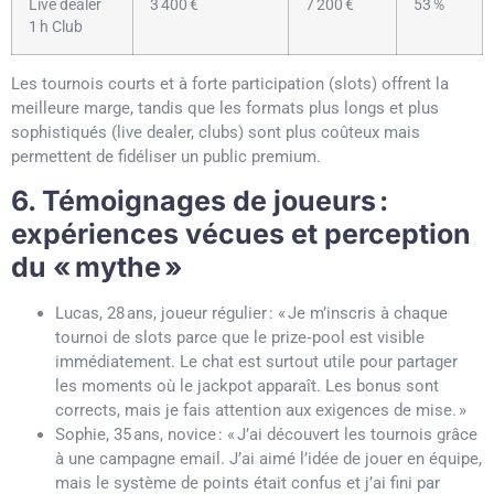
Live dealer
3 400 €
7 200 €
53 %
1 h Club
Les tournois courts et à forte participation (slots) offrent la
meilleure marge, tandis que les formats plus longs et plus
sophistiqués (live dealer, clubs) sont plus coûteux mais
permettent de fidéliser un public premium.
6. Témoignages de joueurs :
expériences vécues et perception
du « mythe »
Lucas, 28 ans, joueur régulier : « Je m’inscris à chaque
tournoi de slots parce que le prize‑pool est visible
immédiatement. Le chat est surtout utile pour partager
les moments où le jackpot apparaît. Les bonus sont
corrects, mais je fais attention aux exigences de mise. »
Sophie, 35 ans, novice : « J’ai découvert les tournois grâce
à une campagne email. J’ai aimé l’idée de jouer en équipe,
mais le système de points était confus et j’ai fini par