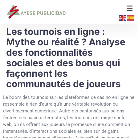
Les tournois en ligne :
Mythe ou réalité ? Analyse
des fonctionnalités
sociales et des bonus qui
façonnent les
communautés de joueurs
Le boom des tournois sur les plateformes de casino en ligne ne
ressemble à rien d’autre qu’à une véritable révolution du
divertissement numérique. Autrefois cantonnés aux salons
feutrés des casinos terrestres, les tournois ont migré sur le
web, où ils offrent aux joueurs la promesse d’une compétition
instantanée, d’interactions sociales et, bien sûr, de gains