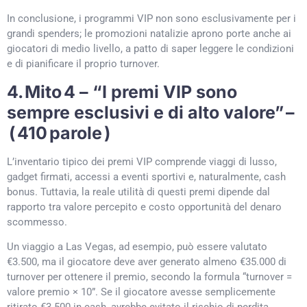
In conclusione, i programmi VIP non sono esclusivamente per i
grandi spenders; le promozioni natalizie aprono porte anche ai
giocatori di medio livello, a patto di saper leggere le condizioni
e di pianificare il proprio turnover.
4. Mito 4 – “I premi VIP sono
sempre esclusivi e di alto valore” –
( 410 parole )
L’inventario tipico dei premi VIP comprende viaggi di lusso,
gadget firmati, accessi a eventi sportivi e, naturalmente, cash
bonus. Tuttavia, la reale utilità di questi premi dipende dal
rapporto tra valore percepito e costo opportunità del denaro
scommesso.
Un viaggio a Las Vegas, ad esempio, può essere valutato
€3.500, ma il giocatore deve aver generato almeno €35.000 di
turnover per ottenere il premio, secondo la formula “turnover =
valore premio × 10”. Se il giocatore avesse semplicemente