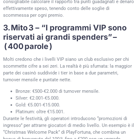
consigliabile calcolare il rapporto tra punti guadagnati e denaro
effettivamente speso, tenendo conto delle soglie di
scommessa per ogni premio.
3. Mito 3 – “I programmi VIP sono
riservati ai grandi spenders” –
( 400 parole )
Molti credono che i livelli VIP siano un club esclusivo per chi
scommette cifre a sei zeri. La realtà è più sfumata: la maggior
parte dei casinò suddivide i tier in base a due parametri,
turnover mensile e puntate nette.
Bronze: €500‑€2.000 di turnover mensile.
Silver: €2.001‑€5.000.
Gold: €5.001‑€15.000.
Platinum: oltre €15.001.
Durante le festività, gli operatori introducono “promozioni di
ingresso” per attrarre giocatori di medio livello. Un esempio è il
“Christmas Welcome Pack” di PlayFortuna, che combina un
bonus di benvenuto del 100 % fino a €200 con un upgrade