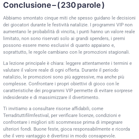
Conclusione – ( 230 parole )
Abbiamo smontato cinque miti che spesso guidano le decisioni
dei giocatori durante le festività natalizie. I programmi VIP non
aumentano le probabilità di vincita, i punti hanno un valore reale
limitato, non sono riservati solo ai grandi spenders, i premi
possono essere meno esclusivi di quanto appaiano e,
soprattutto, le regole cambiano con le promozioni stagionali.
La lezione principale è chiara: leggere attentamente i termini e
valutare il valore reale di ogni offerta. Durante il periodo
natalizio, le promozioni sono più aggressive, ma anche più
complesse. Confrontare i propri obiettivi di gioco con le
caratteristiche dei programmi VIP permette di evitare sorprese
indesiderate e di massimizzare il divertimento.
Ti invitiamo a consultare risorse affidabili, come
Terradituttifilmfestival, per verificare licenze, condizioni e
confrontare i migliori siti scommesse prima di impegnare
ulteriori fondi. Buone feste, gioca responsabilmente e ricorda
che il vero vantaggio è divertirsi in modo consapevole.