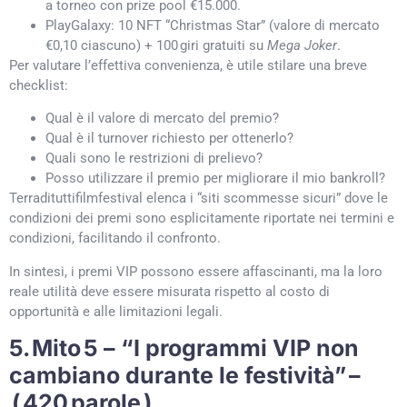
a torneo con prize pool €15.000.
PlayGalaxy: 10 NFT “Christmas Star” (valore di mercato
€0,10 ciascuno) + 100 giri gratuiti su
Mega Joker
.
Per valutare l’effettiva convenienza, è utile stilare una breve
checklist:
Qual è il valore di mercato del premio?
Qual è il turnover richiesto per ottenerlo?
Quali sono le restrizioni di prelievo?
Posso utilizzare il premio per migliorare il mio bankroll?
Terradituttifilmfestival elenca i “siti scommesse sicuri” dove le
condizioni dei premi sono esplicitamente riportate nei termini e
condizioni, facilitando il confronto.
In sintesi, i premi VIP possono essere affascinanti, ma la loro
reale utilità deve essere misurata rispetto al costo di
opportunità e alle limitazioni legali.
5. Mito 5 – “I programmi VIP non
cambiano durante le festività” –
( 420 parole )