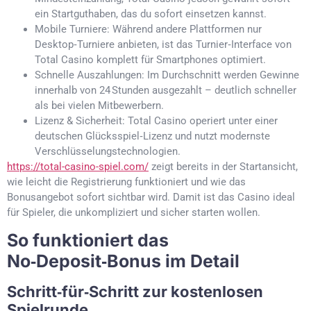
ein Startguthaben, das du sofort einsetzen kannst.
Mobile Turniere: Während andere Plattformen nur
Desktop‑Turniere anbieten, ist das Turnier‑Interface von
Total Casino komplett für Smartphones optimiert.
Schnelle Auszahlungen: Im Durchschnitt werden Gewinne
innerhalb von 24 Stunden ausgezahlt – deutlich schneller
als bei vielen Mitbewerbern.
Lizenz & Sicherheit: Total Casino operiert unter einer
deutschen Glücksspiel‑Lizenz und nutzt modernste
Verschlüsselungstechnologien.
https://total-casino-spiel.com/
zeigt bereits in der Startansicht,
wie leicht die Registrierung funktioniert und wie das
Bonusangebot sofort sichtbar wird. Damit ist das Casino ideal
für Spieler, die unkompliziert und sicher starten wollen.
So funktioniert das
No‑Deposit‑Bonus im Detail
Schritt‑für‑Schritt zur kostenlosen
Spielrunde