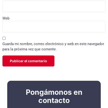
Web
Guarda mi nombre, correo electrónico y web en este navegador
para la próxima vez que comente.
Pongámonos en
contacto