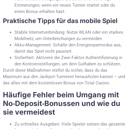
Erinnerungen, wenn ein neues Turnier startet oder du
einen Bonus erhalten hast.
Praktische Tipps für das mobile Spiel
Stabile Internetverbindung: Nutze WLAN oder ein starkes
Mobilnetz, um Unterbrechungen zu vermeiden.
Akku‑Management: Schalte den Energiesparmodus aus,
damit das Spiel nicht pausiert.
Sicherheit: Aktiviere die Zwei‑Faktor‑Authentifizierung in
den Kontoeinstellungen, um dein Guthaben zu schützen.
Durch diese Maßnahmen stellst du sicher, dass du das
Maximum aus den Jackpot‑Turnieren herausholen kannst – und
das alles mit dem kostenlosen Bonus von Total Casino.
Häufige Fehler beim Umgang mit
No‑Deposit‑Bonussen und wie du
sie vermeidest
Zu schnelles Ausgeben: Viele Spieler setzen das gesamte