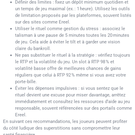
Définir des limites : fixez un dépôt minimum quotidien et
un temps de jeu maximal (ex. : 1 heure). Utilisez les outils
de limitation proposés par les plateformes, souvent listés
sur des sites comme Ereel.
Utiliser le rituel comme gestion du stress : associez le
talisman à une pause de 5 minutes toutes les 20 minutes
de jeu. Cela aide à éviter le tilt et à garder une vision
claire du bankroll.
Ne pas substituer le rituel à la stratégie : vérifiez toujours
le RTP et la volatilité du jeu. Un slot à RTP 98 % et
volatilité basse offre de meilleures chances de gains
réguliers que celui à RTP 92 % même si vous avez votre
porte‑bille.
Éviter les dépenses impulsives : si vous sentez que le
rituel devient une excuse pour miser davantage, arrêtez
immédiatement et consultez les ressources d’aide au jeu
responsable, souvent référencées sur des portails comme
Ereel.
En suivant ces recommandations, les joueurs peuvent profiter
du côté ludique des superstitions sans compromettre leur
santé financière.