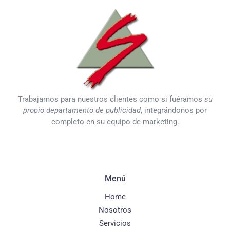
Trabajamos para nuestros clientes como si fuéramos
su
propio departamento de publicidad
, integrándonos por
completo en su equipo de marketing.
Menú
Home
Nosotros
Servicios