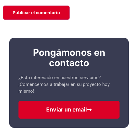
Pongámonos en
contacto
¿Está interesado en nuestros servicios?
¡Comencemos a trabajar en su proyecto hoy
mismo!
Enviar un email