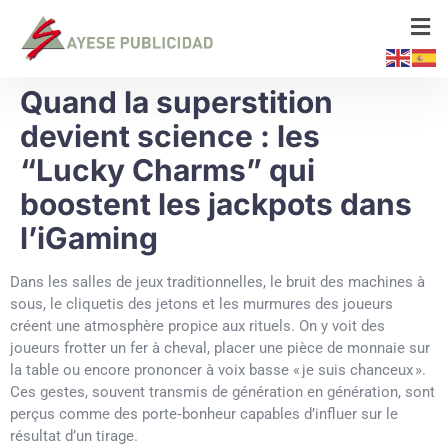
Quand la superstition
devient science : les
“Lucky Charms” qui
boostent les jackpots dans
l’iGaming
Dans les salles de jeux traditionnelles, le bruit des machines à
sous, le cliquetis des jetons et les murmures des joueurs
créent une atmosphère propice aux rituels. On y voit des
joueurs frotter un fer à cheval, placer une pièce de monnaie sur
la table ou encore prononcer à voix basse « je suis chanceux ».
Ces gestes, souvent transmis de génération en génération, sont
perçus comme des porte‑bonheur capables d’influer sur le
résultat d’un tirage.