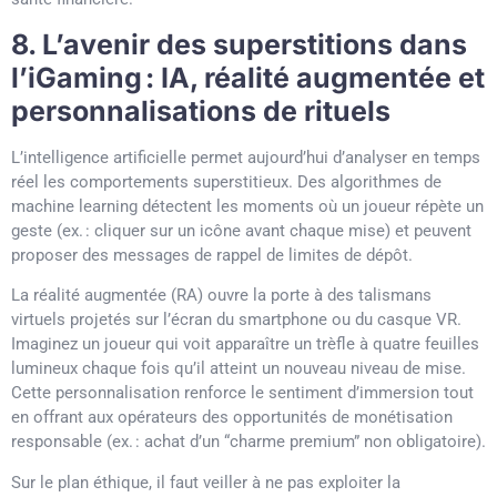
8. L’avenir des superstitions dans
l’iGaming : IA, réalité augmentée et
personnalisations de rituels
L’intelligence artificielle permet aujourd’hui d’analyser en temps
réel les comportements superstitieux. Des algorithmes de
machine learning détectent les moments où un joueur répète un
geste (ex. : cliquer sur un icône avant chaque mise) et peuvent
proposer des messages de rappel de limites de dépôt.
La réalité augmentée (RA) ouvre la porte à des talismans
virtuels projetés sur l’écran du smartphone ou du casque VR.
Imaginez un joueur qui voit apparaître un trèfle à quatre feuilles
lumineux chaque fois qu’il atteint un nouveau niveau de mise.
Cette personnalisation renforce le sentiment d’immersion tout
en offrant aux opérateurs des opportunités de monétisation
responsable (ex. : achat d’un “charme premium” non obligatoire).
Sur le plan éthique, il faut veiller à ne pas exploiter la