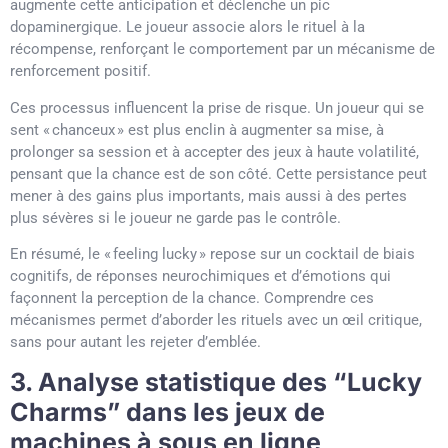
augmente cette anticipation et déclenche un pic
dopaminergique. Le joueur associe alors le rituel à la
récompense, renforçant le comportement par un mécanisme de
renforcement positif.
Ces processus influencent la prise de risque. Un joueur qui se
sent « chanceux » est plus enclin à augmenter sa mise, à
prolonger sa session et à accepter des jeux à haute volatilité,
pensant que la chance est de son côté. Cette persistance peut
mener à des gains plus importants, mais aussi à des pertes
plus sévères si le joueur ne garde pas le contrôle.
En résumé, le « feeling lucky » repose sur un cocktail de biais
cognitifs, de réponses neurochimiques et d’émotions qui
façonnent la perception de la chance. Comprendre ces
mécanismes permet d’aborder les rituels avec un œil critique,
sans pour autant les rejeter d’emblée.
3. Analyse statistique des “Lucky
Charms” dans les jeux de
machines à sous en ligne