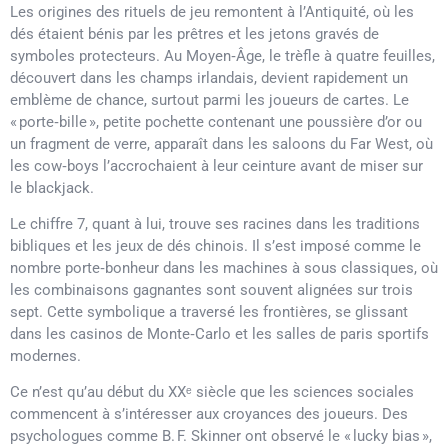
Les origines des rituels de jeu remontent à l’Antiquité, où les
dés étaient bénis par les prêtres et les jetons gravés de
symboles protecteurs. Au Moyen‑Âge, le trèfle à quatre feuilles,
découvert dans les champs irlandais, devient rapidement un
emblème de chance, surtout parmi les joueurs de cartes. Le
« porte‑bille », petite pochette contenant une poussière d’or ou
un fragment de verre, apparaît dans les saloons du Far West, où
les cow‑boys l’accrochaient à leur ceinture avant de miser sur
le blackjack.
Le chiffre 7, quant à lui, trouve ses racines dans les traditions
bibliques et les jeux de dés chinois. Il s’est imposé comme le
nombre porte‑bonheur dans les machines à sous classiques, où
les combinaisons gagnantes sont souvent alignées sur trois
sept. Cette symbolique a traversé les frontières, se glissant
dans les casinos de Monte‑Carlo et les salles de paris sportifs
modernes.
Ce n’est qu’au début du XXᵉ siècle que les sciences sociales
commencent à s’intéresser aux croyances des joueurs. Des
psychologues comme B. F. Skinner ont observé le « lucky bias »,