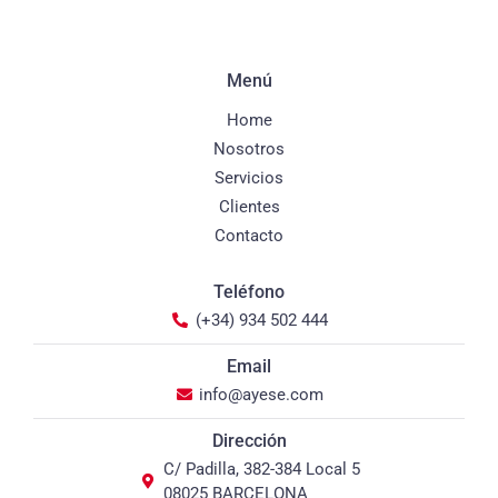
Menú
Home
Nosotros
Servicios
Clientes
Contacto
Teléfono
(+34) 934 502 444
Email
info@ayese.com
Dirección
C/ Padilla, 382-384 Local 5
08025 BARCELONA