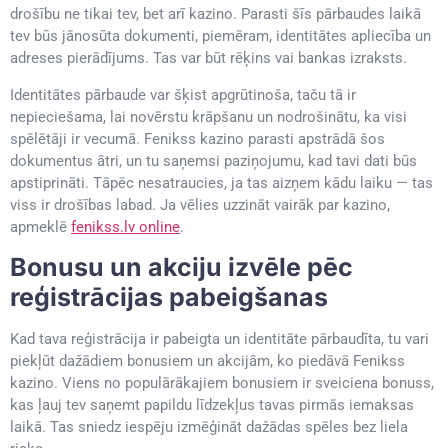
drošību ne tikai tev, bet arī kazino. Parasti šīs pārbaudes laikā
tev būs jānosūta dokumenti, piemēram, identitātes apliecība un
adreses pierādījums. Tas var būt rēķins vai bankas izraksts.
Identitātes pārbaude var šķist apgrūtinoša, taču tā ir
nepieciešama, lai novērstu krāpšanu un nodrošinātu, ka visi
spēlētāji ir vecumā. Fenikss kazino parasti apstrādā šos
dokumentus ātri, un tu saņemsi paziņojumu, kad tavi dati būs
apstiprināti. Tāpēc nesatraucies, ja tas aizņem kādu laiku — tas
viss ir drošības labad. Ja vēlies uzzināt vairāk par kazino,
apmeklē
fenikss.lv online
.
Bonusu un akciju izvēle pēc
reģistrācijas pabeigšanas
Kad tava reģistrācija ir pabeigta un identitāte pārbaudīta, tu vari
piekļūt dažādiem bonusiem un akcijām, ko piedāvā Fenikss
kazino. Viens no populārākajiem bonusiem ir sveiciena bonuss,
kas ļauj tev saņemt papildu līdzekļus tavas pirmās iemaksas
laikā. Tas sniedz iespēju izmēģināt dažādas spēles bez liela