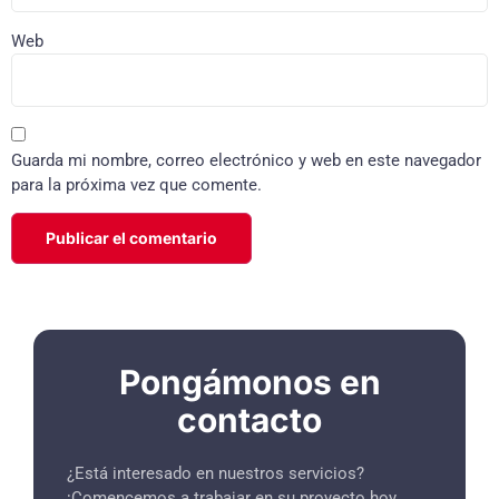
Web
Guarda mi nombre, correo electrónico y web en este navegador
para la próxima vez que comente.
Pongámonos en
contacto
¿Está interesado en nuestros servicios?
¡Comencemos a trabajar en su proyecto hoy