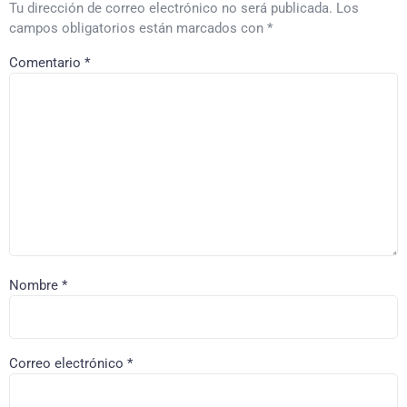
Tu dirección de correo electrónico no será publicada.
Los
campos obligatorios están marcados con
*
Comentario
*
Nombre
*
Correo electrónico
*