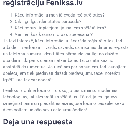
reģistrāciju Fenikss.lv
Kādu informāciju man jāievada reģistrējoties?
Cik ilgi ilgst identitātes pārbaude?
Kādi bonusi ir pieejami jaunajiem spēlētājiem?
Vai Fenikss kazino ir drošs spēlēšanai?
Ja tevi interesē, kādu informāciju jānorāda reģistrējoties, tad
atbilde ir vienkārša – vārds, uzvārds, dzimšanas datums, e-pasts
un telefona numurs. Identitātes pārbaude var ilgt no dažām
stundām līdz pāris dienām, atkarībā no tā, cik ātri kazino
apstrādā dokumentus. Ja runājam par bonusiem, tad jaunajiem
spēlētājiem tiek piedāvāti dažādi piedāvājumi, tādēļ noteikti
izpētī, kas tev var noderēt.
Fenikss.lv online kazino ir drošs, jo tas izmanto modernas
tehnoloģijas, lai aizsargātu spēlētājus. Tātad, ja esi gatavs
izmēģināt laimi un piedalīties aizraujošā kazino pasaulē, seko
šiem soļiem un sāc savu ceļojumu šodien!
Deja una respuesta