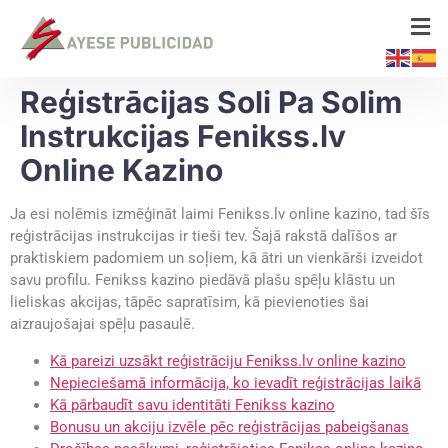
Reģistrācijas Soli Pa Solim
Instrukcijas Fenikss.lv
Online Kazino
Ja esi nolēmis izmēģināt laimi Fenikss.lv online kazino, tad šīs
reģistrācijas instrukcijas ir tieši tev. Šajā rakstā dalīšos ar
praktiskiem padomiem un soļiem, kā ātri un vienkārši izveidot
savu profilu. Fenikss kazino piedāvā plašu spēļu klāstu un
lieliskas akcijas, tāpēc sapratīsim, kā pievienoties šai
aizraujošajai spēļu pasaulē.
Kā pareizi uzsākt reģistrāciju Fenikss.lv online kazino
Nepieciešamā informācija, ko ievadīt reģistrācijas laikā
Kā pārbaudīt savu identitāti Fenikss kazino
Bonusu un akciju izvēle pēc reģistrācijas pabeigšanas