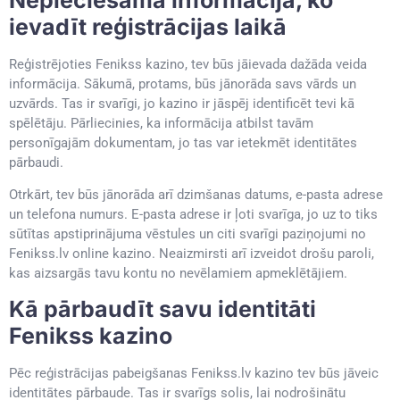
ievadīt reģistrācijas laikā
Reģistrējoties Fenikss kazino, tev būs jāievada dažāda veida
informācija. Sākumā, protams, būs jānorāda savs vārds un
uzvārds. Tas ir svarīgi, jo kazino ir jāspēj identificēt tevi kā
spēlētāju. Pārliecinies, ka informācija atbilst tavām
personīgajām dokumentam, jo tas var ietekmēt identitātes
pārbaudi.
Otrkārt, tev būs jānorāda arī dzimšanas datums, e-pasta adrese
un telefona numurs. E-pasta adrese ir ļoti svarīga, jo uz to tiks
sūtītas apstiprinājuma vēstules un citi svarīgi paziņojumi no
Fenikss.lv online kazino. Neaizmirsti arī izveidot drošu paroli,
kas aizsargās tavu kontu no nevēlamiem apmeklētājiem.
Kā pārbaudīt savu identitāti
Fenikss kazino
Pēc reģistrācijas pabeigšanas Fenikss.lv kazino tev būs jāveic
identitātes pārbaude. Tas ir svarīgs solis, lai nodrošinātu