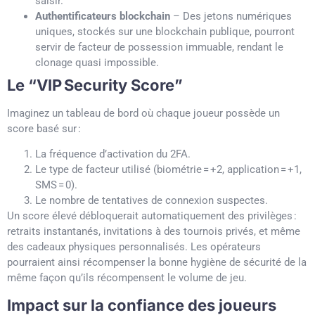
saisir.
Authentificateurs blockchain
– Des jetons numériques
uniques, stockés sur une blockchain publique, pourront
servir de facteur de possession immuable, rendant le
clonage quasi impossible.
Le “VIP Security Score”
Imaginez un tableau de bord où chaque joueur possède un
score basé sur :
La fréquence d’activation du 2FA.
Le type de facteur utilisé (biométrie = +2, application = +1,
SMS = 0).
Le nombre de tentatives de connexion suspectes.
Un score élevé débloquerait automatiquement des privilèges :
retraits instantanés, invitations à des tournois privés, et même
des cadeaux physiques personnalisés. Les opérateurs
pourraient ainsi récompenser la bonne hygiène de sécurité de la
même façon qu’ils récompensent le volume de jeu.
Impact sur la confiance des joueurs