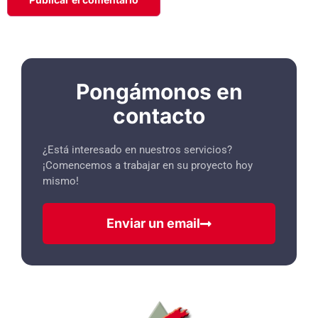
Pongámonos en
contacto
¿Está interesado en nuestros servicios?
¡Comencemos a trabajar en su proyecto hoy
mismo!
Enviar un email