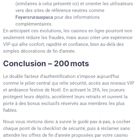
(similaires à celui présenté ici) et orienter les utilisateurs
vers des sites de référence neutres comme
Foyersrurauxpaca
pour des informations
complémentaires.
En anticipant ces évolutions, les casinos en ligne pourront non
seulement réduire les fraudes, mais aussi créer une expérience
VIP qui allie confort, rapidité et confiance, bien au‑delà des
simples décorations de fin d’année.
Conclusion – 200 mots
Le double facteur d’authentification s’impose aujourd’hui
comme le pilier central qui relie sécurité, accès aux niveaux VIP
et ambiance festive de Noël. En activant le 2FA, les joueurs
protègent leurs dépôts, accélèrent leurs retraits et ouvrent la
porte à des bonus exclusifs réservés aux membres les plus
fiables.
Nous vous invitons donc à suivre le guide pas‑à‑pas, à cocher
chaque point de la checklist de sécurité, puis à réclamer sans
attendre les offres de fin d’année proposées par votre casino