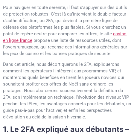
Pour naviguer en toute sérénité, il faut s’appuyer sur des outils
de protection robustes. C’est là qu’intervient le double facteur
d’authentification, ou 2FA, qui devient la première ligne de
défense des plateformes les plus fiables. Si vous cherchez un
point de repère neutre pour comparer les offres, le site
casino
en ligne france
propose une liste de ressources utiles, dont
Foyersrurauxpaca, qui recense des informations générales sur
les jeux de casino et les bonnes pratiques de sécurité.
Dans cet article, nous décortiquerons le 2FA, expliquerons
comment les opérateurs l’intègrent aux programmes VIP, et
montrerons quels bénéfices en tirent les joueurs novices qui
souhaitent profiter des offres de Noël sans craindre les
piratages. Nous aborderons successivement la définition du
2FA, son implémentation technique, l’évolution des niveaux VIP
pendant les fêtes, les avantages concrets pour les débutants, un
guide pas‑à‑pas pour l’activer, et enfin les perspectives
d’évolution au-delà de la saison hivernale.
1. Le 2FA expliqué aux débutants –