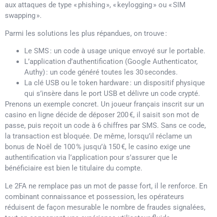
aux attaques de type « phishing », « keylogging » ou « SIM
swapping ».
Parmi les solutions les plus répandues, on trouve :
Le SMS : un code à usage unique envoyé sur le portable.
L’application d’authentification (Google Authenticator,
Authy) : un code généré toutes les 30 secondes.
La clé USB ou le token hardware : un dispositif physique
qui s’insère dans le port USB et délivre un code crypté.
Prenons un exemple concret. Un joueur français inscrit sur un
casino en ligne décide de déposer 200 €, il saisit son mot de
passe, puis reçoit un code à 6 chiffres par SMS. Sans ce code,
la transaction est bloquée. De même, lorsqu’il réclame un
bonus de Noël de 100 % jusqu’à 150 €, le casino exige une
authentification via l’application pour s’assurer que le
bénéficiaire est bien le titulaire du compte.
Le 2FA ne remplace pas un mot de passe fort, il le renforce. En
combinant connaissance et possession, les opérateurs
réduisent de façon mesurable le nombre de fraudes signalées,