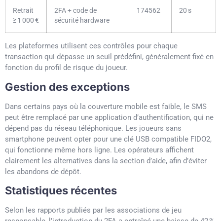
Retrait
2FA + code de
174562
20 s
≥ 1 000 €
sécurité hardware
Les plateformes utilisent ces contrôles pour chaque
transaction qui dépasse un seuil prédéfini, généralement fixé en
fonction du profil de risque du joueur.
Gestion des exceptions
Dans certains pays où la couverture mobile est faible, le SMS
peut être remplacé par une application d’authentification, qui ne
dépend pas du réseau téléphonique. Les joueurs sans
smartphone peuvent opter pour une clé USB compatible FIDO2,
qui fonctionne même hors ligne. Les opérateurs affichent
clairement les alternatives dans la section d’aide, afin d’éviter
les abandons de dépôt.
Statistiques récentes
Selon les rapports publiés par les associations de jeu