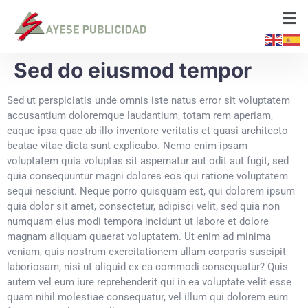
Sed do eiusmod tempor
Sed ut perspiciatis unde omnis iste natus error sit voluptatem
accusantium doloremque laudantium, totam rem aperiam,
eaque ipsa quae ab illo inventore veritatis et quasi architecto
beatae vitae dicta sunt explicabo. Nemo enim ipsam
voluptatem quia voluptas sit aspernatur aut odit aut fugit, sed
quia consequuntur magni dolores eos qui ratione voluptatem
sequi nesciunt. Neque porro quisquam est, qui dolorem ipsum
quia dolor sit amet, consectetur, adipisci velit, sed quia non
numquam eius modi tempora incidunt ut labore et dolore
magnam aliquam quaerat voluptatem. Ut enim ad minima
veniam, quis nostrum exercitationem ullam corporis suscipit
laboriosam, nisi ut aliquid ex ea commodi consequatur? Quis
autem vel eum iure reprehenderit qui in ea voluptate velit esse
quam nihil molestiae consequatur, vel illum qui dolorem eum