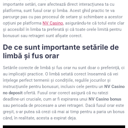
importante setări, care afectează direct interacțiunea ta cu
platforma, sunt fusul orar și limba. Acest ghid practic te va
parcurge pas cu pas procesul de setare și schimbare a acestor
opțiuni pe platforma
NV Casino
, asigurându-te că totul este clar
și accesibil în limba ta preferată și că toate orele limită pentru
bonusuri sau retrageri sunt afișate corect.
De ce sunt importante setările de
limbă și fus orar
Setările corecte de limbă și fus orar nu sunt doar o preferință, ci
au implicații practice. O limbă setată corect înseamnă că vei
înțelege perfect termenii și condițiile, regulile jocurilor și
instrucțiunile pentru bonusuri, inclusiv cele pentru un
NV Casino
no deposit
ofertă. Fusul orar corect asigură că nu ratezi
deadline-uri cruciale, cum ar fi expirarea unui
NV Casino bonus
sau perioada de procesare a unei retrageri. Dacă fusul orar este
greșit, s-ar putea să crezi că mai ai timp pentru a paria un bonus
când, în realitate, acesta a expirat deja.