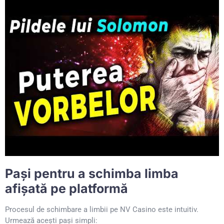
Pași pentru a schimba limba
afișată pe platformă
Procesul de schimbare a limbii pe NV Casino este intuitiv.
Urmează acești pași simpli: