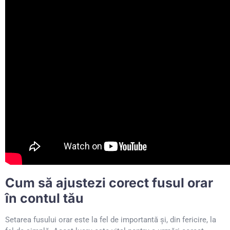
Cum să ajustezi corect fusul orar
în contul tău
Setarea fusului orar este la fel de importantă și, din fericire, la