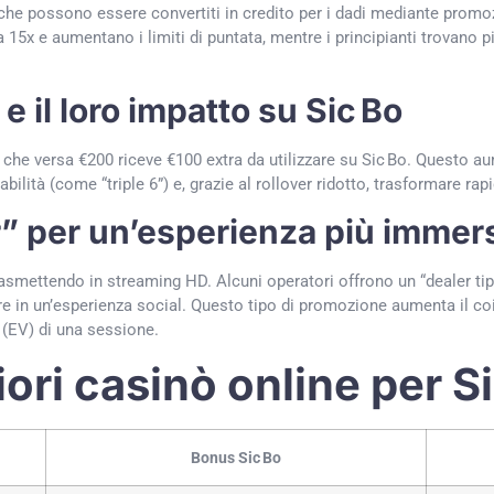
che possono essere convertiti in credito per i dadi mediante promozi
15x e aumentano i limiti di puntata, mentre i principianti trovano pi
 il loro impatto su Sic Bo
e che versa €200 riceve €100 extra da utilizzare su Sic Bo. Questo a
ità (come “triple 6”) e, grazie al rollover ridotto, trasformare rapi
r” per un’esperienza più immer
rasmettendo in streaming HD. Alcuni operatori offrono un “dealer tip”
e in un’esperienza social. Questo tipo di promozione aumenta il co
o (EV) di una sessione.
liori casinò online per 
Bonus Sic Bo