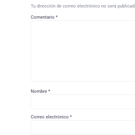
Tu dirección de correo electrónico no será publicad
Comentario
*
Nombre
*
Correo electrónico
*