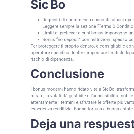
Sic Bo
Requisiti di scommessa nascosti: alcuni opera
Leggere sempre la sezione “Terms & Condition
Limiti di prelievo: alcuni bonus impongono un 
Bonus “no deposit” con restrizioni: spesso co
Per proteggere il proprio denaro, è consigliabile co
operatore specifico. Inoltre, impostare limiti di dep
rischio di dipendenza.
Conclusione
I bonus moderni hanno ridato vita a Sic Bo, trasform
mirate, la volatilità gestibile e l’accessibilità m
attentamente i termini e sfruttare le offerte più v
esperienza redditizia. Buona fortuna e buona estate 
Deja una respues