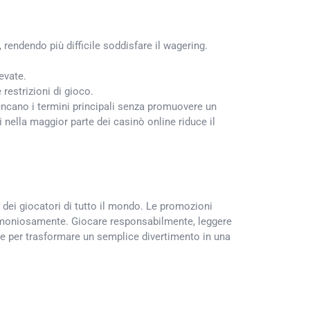
endendo più difficile soddisfare il wagering.
evate.
restrizioni di gioco.
lencano i termini principali senza promuovere un
i nella maggior parte dei casinò online riduce il
 dei giocatori di tutto il mondo. Le promozioni
 armoniosamente. Giocare responsabilmente, leggere
ve per trasformare un semplice divertimento in una