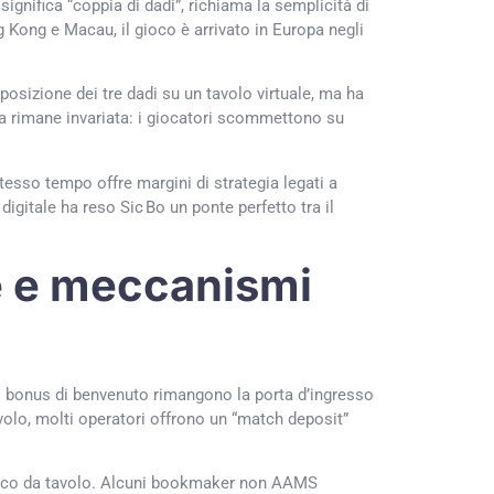
ignifica “coppia di dadi”, richiama la semplicità di
 Kong e Macau, il gioco è arrivato in Europa negli
posizione dei tre dadi su un tavolo virtuale, ma ha
ica rimane invariata: i giocatori scommettono su
tesso tempo offre margini di strategia legati a
igitale ha reso Sic Bo un ponte perfetto tra il
ie e meccanismi
. I bonus di benvenuto rimangono la porta d’ingresso
avolo, molti operatori offrono un “match deposit”
 gioco da tavolo. Alcuni bookmaker non AAMS