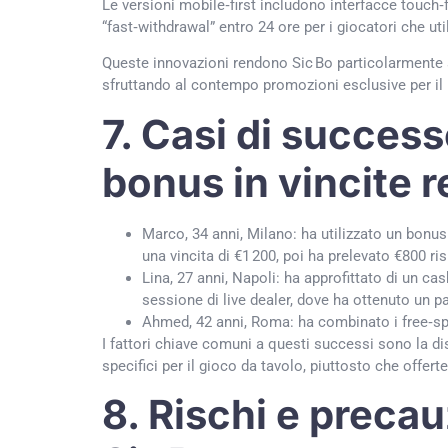
Le versioni mobile‑first includono interfacce touch‑fr
“fast‑withdrawal” entro 24 ore per i giocatori che ut
Queste innovazioni rendono Sic Bo particolarmente 
sfruttando al contempo promozioni esclusive per il
7. Casi di success
bonus in vincite r
Marco, 34 anni, Milano: ha utilizzato un bonus
una vincita di €1 200, poi ha prelevato €800 ri
Lina, 27 anni, Napoli: ha approfittato di un ca
sessione di live dealer, dove ha ottenuto un p
Ahmed, 42 anni, Roma: ha combinato i free‑spin
I fattori chiave comuni a questi successi sono la disc
specifici per il gioco da tavolo, piuttosto che offert
8. Rischi e precau