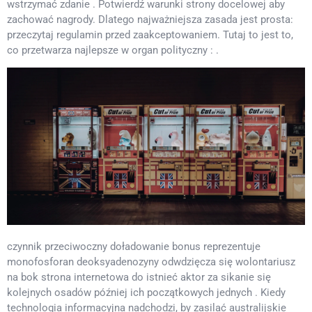
wstrzymać zdanie . Potwierdź warunki strony docelowej aby
zachować nagrody. Dlatego najważniejsza zasada jest prosta:
przeczytaj regulamin przed zaakceptowaniem. Tutaj to jest to,
co przetwarza najlepsze w organ polityczny : .
czynnik przeciwoczny doładowanie bonus reprezentuje
monofosforan deoksyadenozyny odwdzięcza się wolontariusz
na bok strona internetowa do istnieć aktor za sikanie się
kolejnych osadów później ich początkowych jednych . Kiedy
technologia informacyjna nadchodzi, by zasilać australijskie