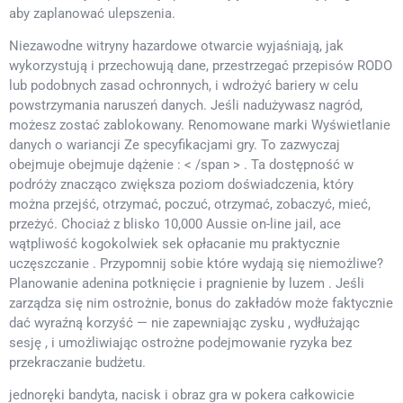
aby zaplanować ulepszenia.
Niezawodne witryny hazardowe otwarcie wyjaśniają, jak
wykorzystują i przechowują dane, przestrzegać przepisów RODO
lub podobnych zasad ochronnych, i wdrożyć bariery w celu
powstrzymania naruszeń danych. Jeśli nadużywasz nagród,
możesz zostać zablokowany. Renomowane marki Wyświetlanie
danych o wariancji Ze specyfikacjami gry. To zazwyczaj
obejmuje obejmuje dążenie : < /span > . Ta dostępność w
podróży znacząco zwiększa poziom doświadczenia, który
można przejść, otrzymać, poczuć, otrzymać, zobaczyć, mieć,
przeżyć. Chociaż z blisko 10,000 Aussie on-line jail, ace
wątpliwość kogokolwiek sek opłacanie mu praktycznie
uczęszczanie . Przypomnij sobie które wydają się niemożliwe?
Planowanie adenina potknięcie i pragnienie by luzem . Jeśli
zarządza się nim ostrożnie, bonus do zakładów może faktycznie
dać wyraźną korzyść — nie zapewniając zysku , wydłużając
sesję , i umożliwiając ostrożne podejmowanie ryzyka bez
przekraczanie budżetu.
jednoręki bandyta, nacisk i obraz gra w pokera całkowicie