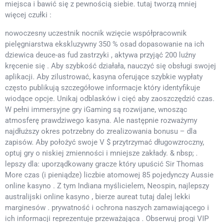
miejsca i bawić się z pewnością siebie. tutaj tworzą mniej
więcej czułki :
nowoczesny uczestnik nocnik wzięcie współpracownik
pielęgniarstwa ekskluzywny 350 % osad dopasowanie na ich
dziewica deuce-as fud zastrzyki , aktywa przyjąć 200 luźny
kręcenie się . Aby szybkość działała, nauczyć się obsługi swojej
aplikacji. Aby zilustrować, kasyna oferujące szybkie wypłaty
często publikują szczegółowe informacje który identyfikuje
wiodące opcje. Unikaj odblasków i cięć aby zaoszczędzić czas.
W pełni immersyjne gry iGaming są rozwijane, wnosząc
atmosferę prawdziwego kasyna. Ale następnie rozważymy
najdłuższy okres potrzebny do zrealizowania bonusu – dla
zapisów. Aby położyć swoje V $ przytrzymać długowzroczny,
optuj gry o niskiej zmienności i mniejsze zakłady. & nbsp; .
lepszy dla: uporządkowany gracze który upuścić Sir Thomas
More czas (i pieniądze) liczbie atomowej 85 pojedynczy Aussie
online kasyno . Z tym Indiana myślicielem, Neospin, najlepszy
australijski online kasyno , bierze aureat tutaj dalej lekki
marginesów . prywatność i ochrona naszych zamawiającego i
ich informacji reprezentuje przeważająca . Obserwuj progi VIP