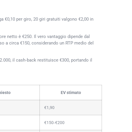
a €0,10 per giro, 20 giri gratuiti valgono €2,00 in
lore netto è €250. Il vero vantaggio dipende dal
teso a circa €150, considerando un RTP medio del
2.000, il cash‑back restituisce €300, portando il
hiesto
EV stimato
€1,90
€150‑€200