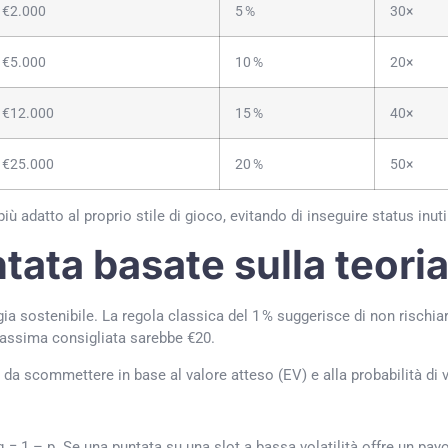
€2.000
5 %
30×
€5.000
10 %
20×
€12.000
15 %
40×
€25.000
20 %
50×
iù adatto al proprio stile di gioco, evitando di inseguire status inutil
ntata basate sulla teoria
ia sostenibile. La regola classica del 1 % suggerisce di non rischiare
massima consigliata sarebbe €20.
le da scommettere in base al valore atteso (EV) e alla probabilità di v
 q = 1 – p. Se una puntata su una slot a bassa volatilità offre un payou