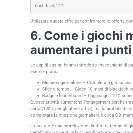
Cash‑back 15 %
Utilizzare queste cifre per confrontare le offerte co
6. Come i giochi m
aumentare i punti
Le app di casinò hanno introdotto meccaniche di gam
esempi pratici:
Missioni giornaliere – Completa 5 giri su una 
Sfide a tempo – Gioca 10 mani di blackjack en
Badge e leaderboard – Raggiungi il 10 % superi
Queste attività aumentano l’engagement perché trasf
certa (100 % per gli utenti attivi), ma la probabilità
completare la missione giornaliera è circa 0,9, ment
Il risultato è una correlazione diretta tra tempo di gi
gamification incentiva la diversificazione: i giocat