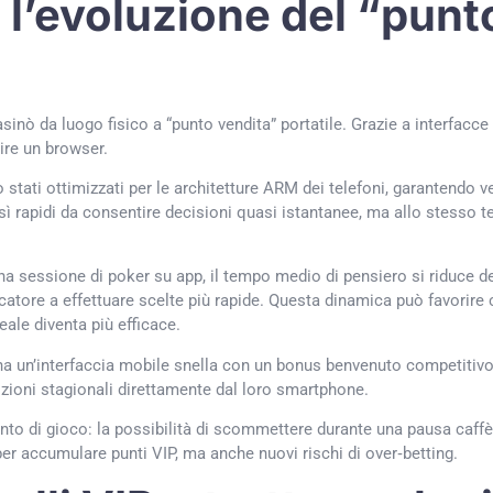
 l’evoluzione del “punt
inò da luogo fisico a “punto vendita” portatile. Grazie a interfacce i
ire un browser.
ati ottimizzati per le architetture ARM dei telefoni, garantendo vel
osì rapidi da consentire decisioni quasi istantanee, ma allo stesso 
una sessione di poker su app, il tempo medio di pensiero si riduce d
catore a effettuare scelte più rapide. Questa dinamica può favorire ch
eale diventa più efficace.
 un’interfaccia mobile snella con un bonus benvenuto competitivo. 
ozioni stagionali direttamente dal loro smartphone.
ento di gioco: la possibilità di scommettere durante una pausa caffè
er accumulare punti VIP, ma anche nuovi rischi di over‑betting.