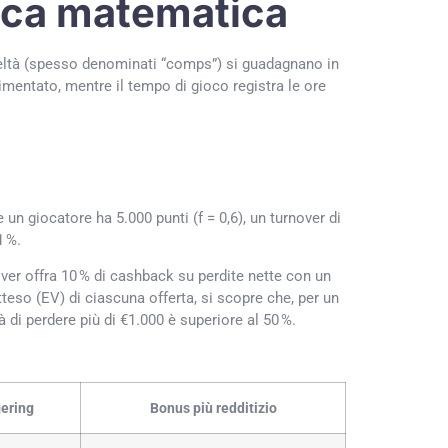
ogica matematica
fedeltà (spesso denominati “comps”) si guadagnano in
mentato, mentre il tempo di gioco registra le ore
un giocatore ha 5.000 punti (f = 0,6), un turnover di
1 %.
lver offra 10 % di cashback su perdite nette con un
teso (EV) di ciascuna offerta, si scopre che, per un
 di perdere più di €1.000 è superiore al 50 %.
ering
Bonus più redditizio