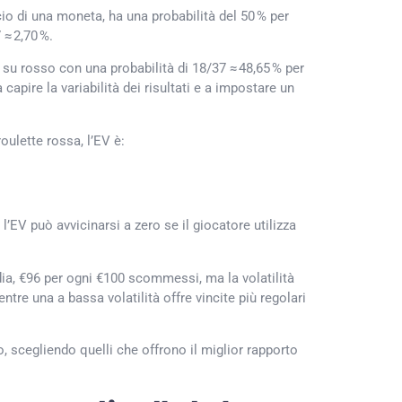
o di una moneta, ha una probabilità del 50 % per
 ≈ 2,70 %.
u rosso con una probabilità di 18/37 ≈ 48,65 % per
capire la variabilità dei risultati e a impostare un
oulette rossa, l’EV è:
l’EV può avvicinarsi a zero se il giocatore utilizza
edia, €96 per ogni €100 scommessi, ma la volatilità
tre una a bassa volatilità offre vincite più regolari
o, scegliendo quelli che offrono il miglior rapporto