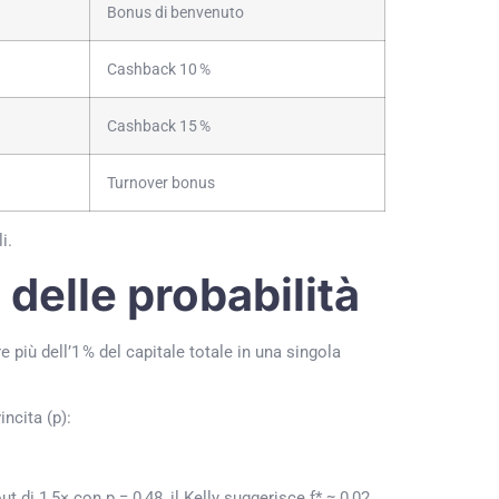
Bonus di benvenuto
Cashback 10 %
Cashback 15 %
Turnover bonus
i.
 delle probabilità
 più dell’1 % del capitale totale in una singola
incita (p):
t di 1,5× con p = 0,48, il Kelly suggerisce f* ≈ 0,02,