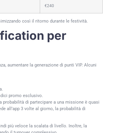
€240
mizzando così il ritorno durante le festività.
fication per
za, aumentare la generazione di punti VIP. Alcuni
a.
odici promo esclusivo.
a probabilità di partecipare a una missione è quasi
e all’app 3 volte al giorno, la probabilità di
i più veloce la scalata di livello. Inoltre, la
tando il turnover complessivo.