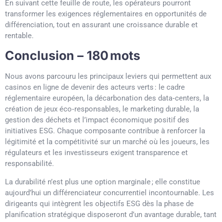
En suivant cette feuille de route, les opérateurs pourront
transformer les exigences réglementaires en opportunités de
différenciation, tout en assurant une croissance durable et
rentable.
Conclusion – 180 mots
Nous avons parcouru les principaux leviers qui permettent aux
casinos en ligne de devenir des acteurs verts : le cadre
réglementaire européen, la décarbonation des data‑centers, la
création de jeux éco‑responsables, le marketing durable, la
gestion des déchets et l’impact économique positif des
initiatives ESG. Chaque composante contribue à renforcer la
légitimité et la compétitivité sur un marché où les joueurs, les
régulateurs et les investisseurs exigent transparence et
responsabilité.
La durabilité n’est plus une option marginale ; elle constitue
aujourd’hui un différenciateur concurrentiel incontournable. Les
dirigeants qui intègrent les objectifs ESG dès la phase de
planification stratégique disposeront d’un avantage durable, tant