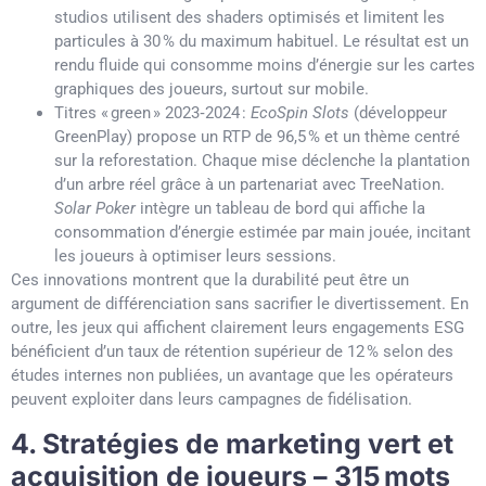
studios utilisent des shaders optimisés et limitent les
particules à 30 % du maximum habituel. Le résultat est un
rendu fluide qui consomme moins d’énergie sur les cartes
graphiques des joueurs, surtout sur mobile.
Titres « green » 2023‑2024 :
EcoSpin Slots
(développeur
GreenPlay) propose un RTP de 96,5 % et un thème centré
sur la reforestation. Chaque mise déclenche la plantation
d’un arbre réel grâce à un partenariat avec TreeNation.
Solar Poker
intègre un tableau de bord qui affiche la
consommation d’énergie estimée par main jouée, incitant
les joueurs à optimiser leurs sessions.
Ces innovations montrent que la durabilité peut être un
argument de différenciation sans sacrifier le divertissement. En
outre, les jeux qui affichent clairement leurs engagements ESG
bénéficient d’un taux de rétention supérieur de 12 % selon des
études internes non publiées, un avantage que les opérateurs
peuvent exploiter dans leurs campagnes de fidélisation.
4. Stratégies de marketing vert et
acquisition de joueurs – 315 mots