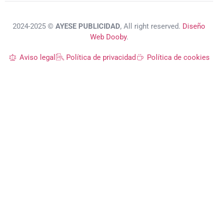
2024-2025 ©
AYESE PUBLICIDAD
, All right reserved.
Diseño
Web Dooby
.
Aviso legal
Política de privacidad
Política de cookies