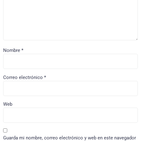
Nombre
*
Correo electrónico
*
Web
Guarda mi nombre, correo electrónico y web en este navegador