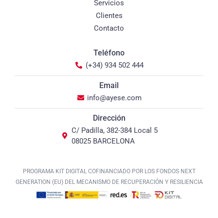
Servicios
Clientes
Contacto
Teléfono
(+34) 934 502 444
Email
info@ayese.com
Dirección
C/ Padilla, 382-384 Local 5
08025 BARCELONA
PROGRAMA KIT DIGITAL COFINANCIADO POR LOS FONDOS NEXT
GENERATION (EU) DEL MECANISMO DE RECUPERACIÓN Y RESILIENCIA