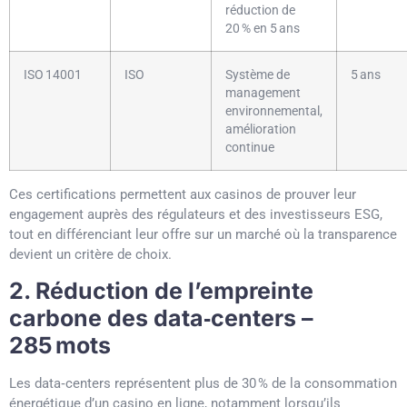
réduction de
20 % en 5 ans
ISO 14001
ISO
Système de
5 ans
management
environnemental,
amélioration
continue
Ces certifications permettent aux casinos de prouver leur
engagement auprès des régulateurs et des investisseurs ESG,
tout en différenciant leur offre sur un marché où la transparence
devient un critère de choix.
2. Réduction de l’empreinte
carbone des data‑centers –
285 mots
Les data‑centers représentent plus de 30 % de la consommation
énergétique d’un casino en ligne, notamment lorsqu’ils