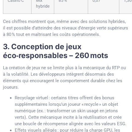
Casino C
Mix
85 %
0,07
1,30
hybride
Ces chiffres montrent que, même avec des solutions hybrides,
il est possible d’atteindre des niveaux d’énergie verte supérieurs
à 80 % tout en maîtrisant les coûts opérationnels.
3. Conception de jeux
éco‑responsables – 260 mots
La création de jeux ne se limite plus à la mécanique du RTP ou
à la volatilité. Les développeurs intègrent désormais des
éléments qui encouragent le comportement durable chez les
joueurs.
Recyclage virtuel : certains titres offrent des bonus
supplémentaires lorsqu’un joueur « recycle » un objet
numérique (ex. : transformer un skin usagé en jetons
verts). Cette mécanique incite à la réutilisation et crée
une boucle de récompense alignée avec les valeurs ESG.
Effets visuels allégés : pour réduire la charge GPU, les