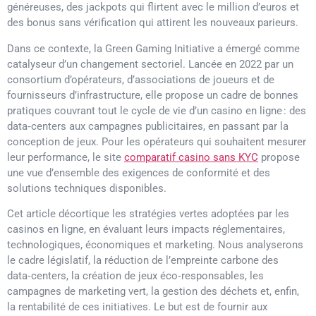
généreuses, des jackpots qui flirtent avec le million d’euros et
des bonus sans vérification qui attirent les nouveaux parieurs.
Dans ce contexte, la Green Gaming Initiative a émergé comme
catalyseur d’un changement sectoriel. Lancée en 2022 par un
consortium d’opérateurs, d’associations de joueurs et de
fournisseurs d’infrastructure, elle propose un cadre de bonnes
pratiques couvrant tout le cycle de vie d’un casino en ligne : des
data‑centers aux campagnes publicitaires, en passant par la
conception de jeux. Pour les opérateurs qui souhaitent mesurer
leur performance, le site
comparatif casino sans KYC
propose
une vue d’ensemble des exigences de conformité et des
solutions techniques disponibles.
Cet article décortique les stratégies vertes adoptées par les
casinos en ligne, en évaluant leurs impacts réglementaires,
technologiques, économiques et marketing. Nous analyserons
le cadre législatif, la réduction de l’empreinte carbone des
data‑centers, la création de jeux éco‑responsables, les
campagnes de marketing vert, la gestion des déchets et, enfin,
la rentabilité de ces initiatives. Le but est de fournir aux