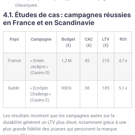
classiques.
4.1. Études de cas : campagnes réussies
en France et en Scandinavie
Pays
Campagne
Budget
CAC
LTV
ROI
(€)
(€)
(€)
France
« Green
1,2 M
45
210
4,7 x
Jackpot »
(Casino D)
Suède
« EcoSpin
900 k
38
185
5,1 x
Challenge »
(Casino E)
Les résultats montrent que les campagnes axées sur la
durabilité génèrent un LTV plus élevé, notamment grâce à une
plus grande fidélité des joueurs qui perçoivent la marque