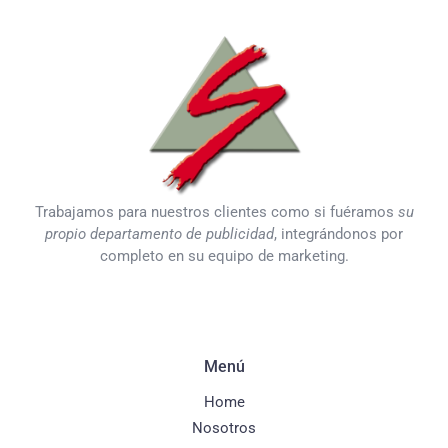
Trabajamos para nuestros clientes como si fuéramos
su
propio departamento de publicidad
, integrándonos por
completo en su equipo de marketing.
Menú
Home
Nosotros