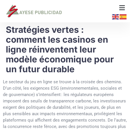
Stratégies vertes :
comment les casinos en
ligne réinventent leur
modèle économique pour
un futur durable
Le secteur du jeu en ligne se trouve à la croisée des chemins.
D’un côté, les exigences ESG (environnementales, sociales et
de gouvernance) s’intensifient : les régulateurs européens
imposent des seuils de transparence carbone, les investisseurs
exigent des politiques de durabilité, et les joueurs, de plus en
plus sensibles aux impacts environnementaux, privilégient les
plateformes qui affichent des engagements concrets. De l’autre,
la concurrence reste féroce, avec des promotions toujours plus