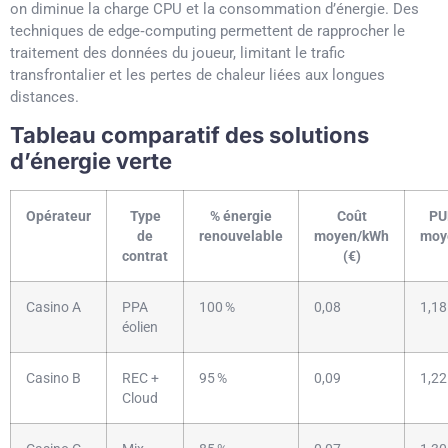
on diminue la charge CPU et la consommation d’énergie. Des
techniques de edge‑computing permettent de rapprocher le
traitement des données du joueur, limitant le trafic
transfrontalier et les pertes de chaleur liées aux longues
distances.
Tableau comparatif des solutions
d’énergie verte
Opérateur
Type
% énergie
Coût
PU
de
renouvelable
moyen/kWh
moy
contrat
(€)
Casino A
PPA
100 %
0,08
1,18
éolien
Casino B
REC +
95 %
0,09
1,22
Cloud